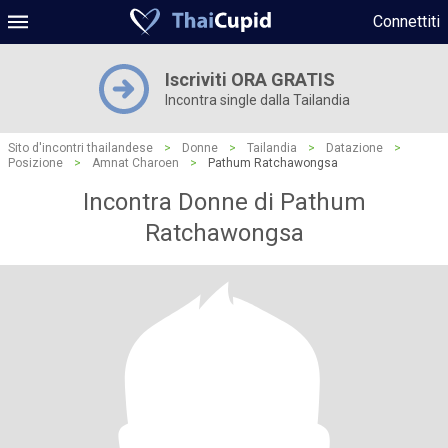
Connettiti
Iscriviti ORA GRATIS
Incontra single dalla Tailandia
Sito d'incontri thailandese
>
Donne
>
Tailandia
>
Datazione
>
Posizione
>
Amnat Charoen
>
Pathum Ratchawongsa
Incontra Donne di Pathum
Ratchawongsa