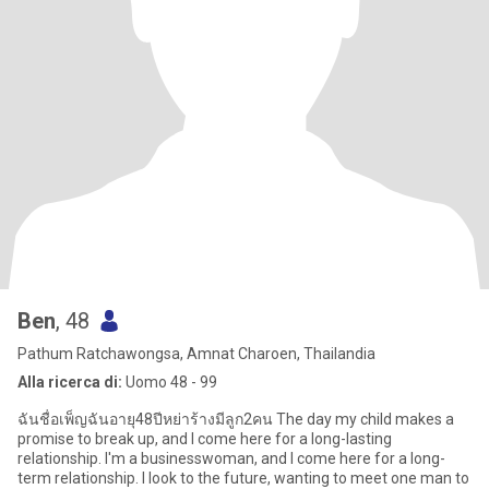
Ben
, 48
Pathum Ratchawongsa, Amnat Charoen, Thailandia
Alla ricerca di:
Uomo 48 - 99
ฉันชื่อเพ็ญฉันอายุ48ปีหย่าร้างมีลูก2คน The day my child makes a
promise to break up, and I come here for a long-lasting
relationship. I'm a businesswoman, and I come here for a long-
term relationship. I look to the future, wanting to meet one man to