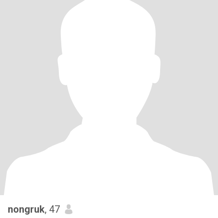
nongruk
, 47