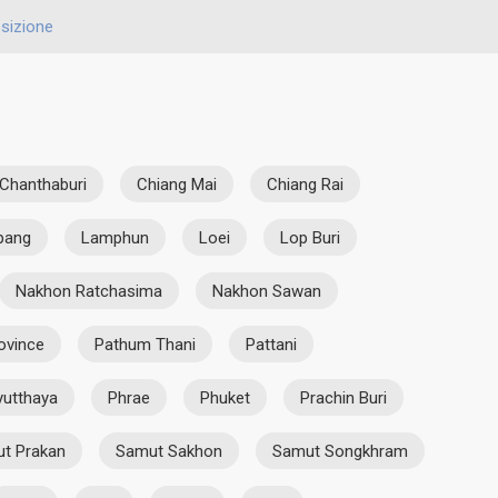
sizione
Chanthaburi
Chiang Mai
Chiang Rai
pang
Lamphun
Loei
Lop Buri
Nakhon Ratchasima
Nakhon Sawan
ovince
Pathum Thani
Pattani
yutthaya
Phrae
Phuket
Prachin Buri
t Prakan
Samut Sakhon
Samut Songkhram