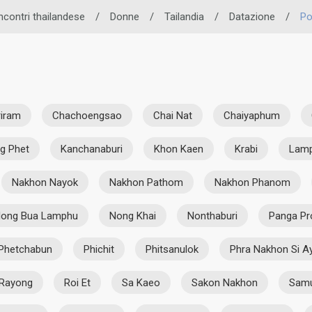
incontri thailandese
/
Donne
/
Tailandia
/
Datazione
/
Po
riram
Chachoengsao
Chai Nat
Chaiyaphum
g Phet
Kanchanaburi
Khon Kaen
Krabi
Lam
Nakhon Nayok
Nakhon Pathom
Nakhon Phanom
ong Bua Lamphu
Nong Khai
Nonthaburi
Panga Pr
Phetchabun
Phichit
Phitsanulok
Phra Nakhon Si A
Rayong
Roi Et
Sa Kaeo
Sakon Nakhon
Samu