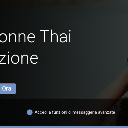
Donne Thai
zione
s Ora
Accedi a funzioni di messaggeria avanzate