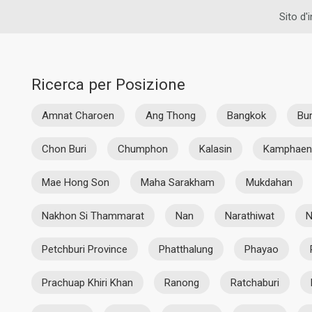
Sito d'
Ricerca per Posizione
Amnat Charoen
Ang Thong
Bangkok
Bu
Chon Buri
Chumphon
Kalasin
Kamphaen
Mae Hong Son
Maha Sarakham
Mukdahan
Nakhon Si Thammarat
Nan
Narathiwat
N
Petchburi Province
Phatthalung
Phayao
Prachuap Khiri Khan
Ranong
Ratchaburi