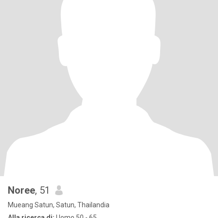
Noree
, 51
Mueang Satun, Satun, Thailandia
Alla ricerca di:
Uomo 50 - 65