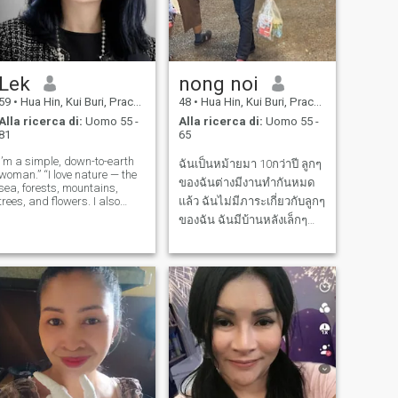
Lek
nong noi
59
•
Hua Hin, Kui Buri, Prachuap Khiri Khan, Thailandia
48
•
Hua Hin, Kui Buri, Prachuap Khiri Khan, Thailandia
Alla ricerca di:
Uomo 55 -
Alla ricerca di:
Uomo 55 -
81
65
I’m a simple, down-to-earth
ฉันเป็นหม้ายมา 10กว่าปี ลูกๆ
woman.” “I love nature — the
ของฉันต่างมีงานทำกันหมด
sea, forests, mountains,
trees, and flowers. I also
แล้ว ฉันไม่มีภาระเกี่ยวกับลูกๆ
enjoy cooking Thai food and
ของฉัน ฉันมีบ้านหลังเล็กๆ
making sweet desserts.” I
ของฉันเอง มีแมว2ตัว และ
love justice. I value honest. I
hate lies and dishonesty, and
หมาอีก2ตัว ฉันต้องการใคร
I hate people looking d
สักคนหนึ่งที่ไม่มีภาระเกี่ยวกับ
ลูกแล้ว มาอยู่กับฉันที่
ประเทศไทย และมีโอกาสไป
เที่ยวที่ต่างๆด้วยกัน