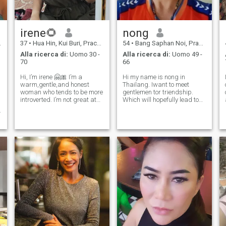
irene🌻
nong
37
•
Hua Hin, Kui Buri, Prachuap Khiri Khan, Thailandia
54
•
Bang Saphan Noi, Prachuap Khiri Khan, Thailandia
Alla ricerca di:
Uomo 30 -
Alla ricerca di:
Uomo 49 -
70
66
Hi, I’m irene 🤗🎀 I’m a
Hi my name is nong in
warm,gentle,and honest
Thailang. Iwant to meet
woman who tends to be more
gentlemen tor triendship.
introverted. I’m not great at
Which will hopefully lead to
starting conversations,so I
along-term commitment.I am
ก
appreciate someone who can
a Thai woman who is
take the lead and
sweet,gentle ant under
communicate with care.🤝
standing.If you are interested
My English is very basic. 🥹
in getting to know me and
That’s why patienc
developing a relation