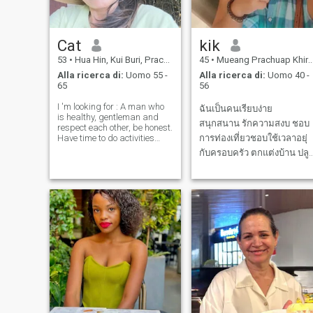
Cat
kik
53
•
Hua Hin, Kui Buri, Prachuap Khiri Khan, Thailandia
45
•
Mueang Prachuap Khiri Khan, Prachuap Khiri Khan, Thailandia
Alla ricerca di:
Uomo 55 -
Alla ricerca di:
Uomo 40 -
65
56
I 'm looking for : A man who
ฉันเป็นคนเรียบง่าย
is healthy, gentleman and
สนุกสนาน รักความสงบ ชอบ
respect each other, be honest.
Have time to do activities
การท่องเที่ยวชอบใช้เวลาอยุ่
together , speak frankly,
กับครอบครัว ตกแต่งบ้าน ปลู
honest and care each other.
ต้นไม้ อยู่กับคู่ชีวิต อยากเดิน
I'm easy going and I would
like to find someone like me
เล่นริมทะเล และท่องเที่ยวไป
live a simple life. Man
ด้วยกัน ในทุกที่ ฉันต้องการ
ความซื่อสัตย์ ใส่ใจ ความ
อบอุ่นและความเข้าใจให้
เกียรติและเคารพซึ่งกันแ