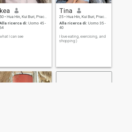
kea
Tina
50
•
Hua Hin, Kui Buri, Prachuap Khiri Khan, Thailandia
25
•
Hua Hin, Kui Buri, Prachuap Khiri Khan, Thailandia
Alla ricerca di:
Uomo 45 -
Alla ricerca di:
Uomo 35 -
64
40
what I can see
I love eating, exercising, and
shopping:)
SUCCESSIVO