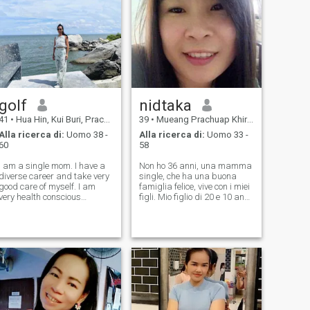
golf
nidtaka
41
•
Hua Hin, Kui Buri, Prachuap Khiri Khan, Thailandia
39
•
Mueang Prachuap Khiri Khan, Prachuap Khiri Khan, Thailandia
Alla ricerca di:
Uomo 38 -
Alla ricerca di:
Uomo 33 -
60
58
I am a single mom. I have a
Non ho 36 anni, una mamma
diverse career and take very
single, che ha una buona
good care of myself. I am
famiglia felice, vive con i miei
very health conscious
figli. Mio figlio di 20 e 10 anni,
because I need to be strong
ha quasi tutti genitori molto
to have a good quality of life
comprensivi e amorevoli, che
in old age. I don't like to be a
devono incontrare l'uomo che
burden on anyone. I enjoy
potrebbe amarmi fino alla
exercising and I look for p
fine della mia vita.