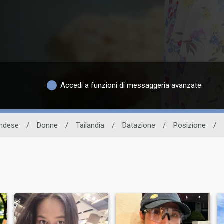
Accedi a funzioni di messaggeria avanzate
landese
/
Donne
/
Tailandia
/
Datazione
/
Posizione
/