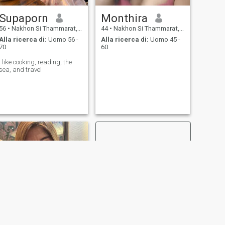
Supaporn
Monthira
56
•
Nakhon Si Thammarat, Nakhon Si Thammarat, Thailandia
44
•
Nakhon Si Thammarat, Nakhon Si Thammarat, Thailandia
Alla ricerca di:
Uomo 56 -
Alla ricerca di:
Uomo 45 -
70
60
I like cooking, reading, the
sea, and travel
SUCCESSIVO