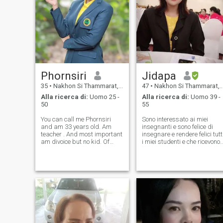
Phornsiri
Jidapa
35
•
Nakhon Si Thammarat, Nakhon Si Thammarat, Thailandia
47
•
Nakhon Si Thammarat, Nakhon Si Thammarat, Thailandia
Alla ricerca di:
Uomo 25 -
Alla ricerca di:
Uomo 39 -
50
55
You can call me Phornsiri
Sono interessato ai miei
and am 33 years old. Am
insegnanti e sono felice di
teacher . And most important
insegnare e rendere felici tutt
am divoice but no kid. Of
i miei studenti e che ricevono
course i have failed in
una buona educazione. Sono
relationship and it's taught
incere, trovare, onesto, cura,
me should be honest with the
calma, amichevole, piacevole
people who love me. More
ottimizzato, reattivo,
than love. I think honest also
ragionevole, Ho una buona
m
esperienza nel mondo. Ho
una buona esperienza nel
mondo. Mi diverto, mi piace
leggere libri, giardinaggio,
placcare un fiore, fare punti