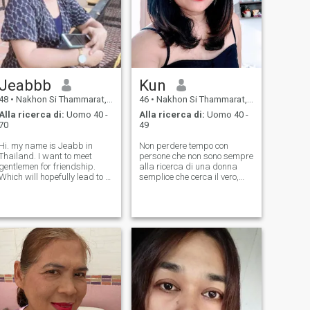
Jeabbb
Kun
48
•
Nakhon Si Thammarat, Nakhon Si Thammarat, Thailandia
46
•
Nakhon Si Thammarat, Nakhon Si Thammarat, Thailandia
Alla ricerca di:
Uomo 40 -
Alla ricerca di:
Uomo 40 -
70
49
Hi. my name is Jeabb in
Non perdere tempo con
Thailand. I want to meet
persone che non sono sempre
gentlemen for friendship.
alla ricerca di una donna
Which will hopefully lead to a
semplice che cerca il vero,
long-term commitment. I am
ma non sono sicuro ❣ ️ non
a Thai woman who is
sarò un buon amico. Quindi
sweet,gentle and under
la vera speranza che siamo
standing. If you are
all'altezza. ❣ ️ capire l'amore
interested in getting to know
a distanza
me and developing a rel