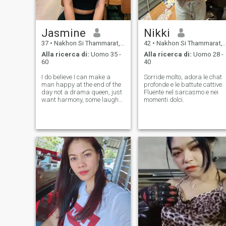
Jasmine
Nikki
37
•
Nakhon Si Thammarat, Nakhon Si Thammarat, Thailandia
42
•
Nakhon Si Thammarat, Nakhon Si Thammarat, Thailandia
Alla ricerca di:
Uomo 35 -
Alla ricerca di:
Uomo 28 -
60
40
I do believe I can make a
Sorride molto, adora le chat
man happy at the end of the
profonde e le battute cattive.
day not a drama queen, just
Fluente nel sarcasmo e nei
want harmony, some laugh
momenti dolci.
when we cook together or
walk together, lots of kisses
are included.