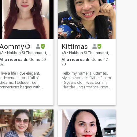
Aommy🌻
Kittimas
43
•
Nakhon Si Thammarat, Nakhon Si Thammarat, Thailandia
48
•
Nakhon Si Thammarat, Nakhon Si Thammarat, Thailandia
Alla ricerca di:
Uomo 50 -
Alla ricerca di:
Uomo 47 -
62
70
I live a life I love-elegant,
Hello, my name is Kittimas.
independent and full of
My nickname is “Kitten”. I am
dreams. I believe true
46 years old. I was born in
connections begins with
Phatthalung Province. Now I
mutual respect and deep
work as an employee in a
conversations. If you're a
company in Nakhon Si
gentleman who know what
Thammarat Province. I live
you want and values quality
by myself in a staff housing. I
over quality we might just get
am single. I never get
along beautiful
married