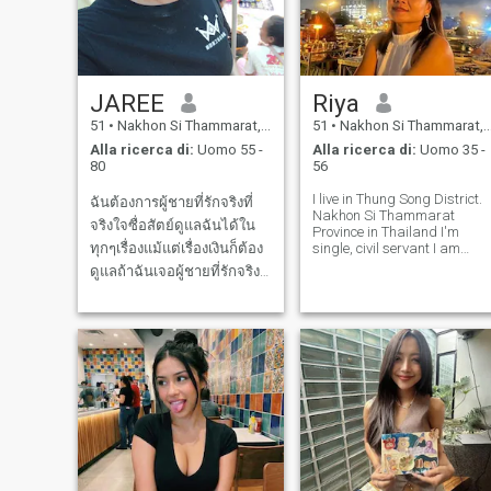
JAREE
Riya
51
•
Nakhon Si Thammarat, Nakhon Si Thammarat, Thailandia
51
•
Nakhon Si Thammarat, Nakhon Si Thammarat, Thailandia
Alla ricerca di:
Uomo 55 -
Alla ricerca di:
Uomo 35 -
80
56
I live in Thung Song District.
ฉันต้องการผู้ชายที่รักจริงที่
Nakhon Si Thammarat
จริงใจซื่อสัตย์ดูแลฉันได้ใน
Province in Thailand I'm
ทุกๆเรื่องแม้แต่เรื่องเงินก็ต้อง
single, civil servant I am
optimistic I'm a positive and
ดูแลถ้าฉันเจอผู้ชายที่รักจริง
self-respecting person. I like
ฉันจะทำเพื่อเขาทุกอย่างดูแล
to exercise and like to learn
new things. I am a fun loving
เอาใจใส่ทุกอย่างเหมือนกัน I
person. I'm looking for
want a man who is honest
and sincere and takes care
of me in every matter, eve