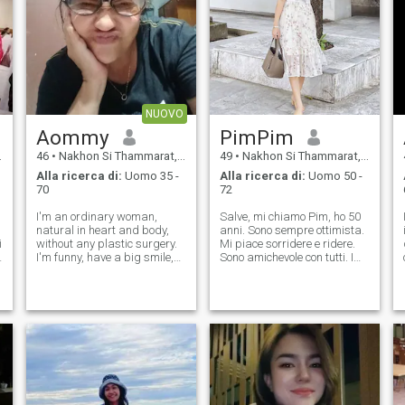
NUOVO
Aommy
PimPim
46
•
Nakhon Si Thammarat, Nakhon Si Thammarat, Thailandia
49
•
Nakhon Si Thammarat, Nakhon Si Thammarat, Thailandia
Alla ricerca di:
Uomo 35 -
Alla ricerca di:
Uomo 50 -
70
72
I'm an ordinary woman,
Salve, mi chiamo Pim, ho 50
natural in heart and body,
anni. Sono sempre ottimista.
i
without any plastic surgery.
Mi piace sorridere e ridere.
I'm funny, have a big smile,
Sono amichevole con tutti. I
and am kind. I enjoy cooking,
miei amici dicono che sono
fishing, camping, the sea,
una persona adorabile. E
,
and the beach. I want
merita il buon amore di
someone sincere, someone I
qualcuno. Sì, voglio
can talk to openly, without
innamorarmi di qualcuno che
secrets
sia sincero e voglia ricevere il
mio amore. Per proteggerti
dagli imbroglioni, devi essere
disposto a videochiamarmi
quando abbiamo contatti.