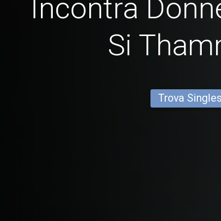
Incontra Donn
Si Tham
Trova Single