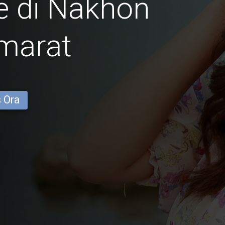
e di Nakhon
marat
s Ora