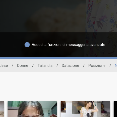
Accedi a funzioni di messaggeria avanzate
ndese
/
Donne
/
Tailandia
/
Datazione
/
Posizione
/
N