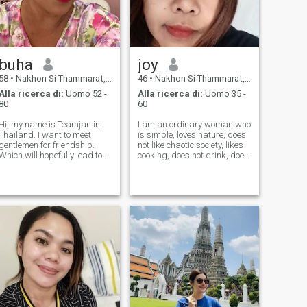
buha
joy
58
•
Nakhon Si Thammarat, Nakhon Si Thammarat, Thailandia
46
•
Nakhon Si Thammarat, Nakhon Si Thammarat, Thailandia
Alla ricerca di:
Uomo 52 -
Alla ricerca di:
Uomo 35 -
80
60
Hi, my name is Teamjan in
I am an ordinary woman who
Thailand. I want to meet
is simple, loves nature, does
gentlemen for friendship.
not like chaotic society, likes
Which will hopefully lead to a
cooking, does not drink, does
long-term commitment. I am
not like going to
a Thai woman who is sweet,
entertainment venues, likes to
gentle and understanding. If
be with my lover and family,
you are interested in getting
likes life in the countryside I
to know me and developing
am looking for a seri