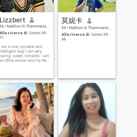
Lizzbert
莫妮卡
36
•
Nakhon Si Thammarat, Nakhon Si Thammarat, Thailandia
39
•
Nakhon Si Thammarat, Nakhon Si Thammarat, Thailandia
Alla ricerca di:
Uomo 39 -
Alla ricerca di:
Uomo 39 -
71
66
I am a nice, sociable and
intelligent lady. I am very
caring, sweet, romantic. I am
an office worker and my life
is very boring. I occasionally
see my friends and meet with
my family and I envy them a
little. I am ready and strive
for a simple life.