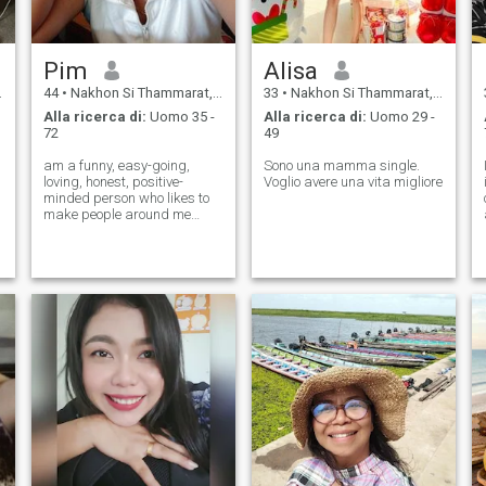
salutare. Perché non otterrete
nulla da me*
Pim
Alisa
44
•
Nakhon Si Thammarat, Nakhon Si Thammarat, Thailandia
33
•
Nakhon Si Thammarat, Nakhon Si Thammarat, Thailandia
Alla ricerca di:
Uomo 35 -
Alla ricerca di:
Uomo 29 -
72
49
am a funny, easy-going,
Sono una mamma single.
loving, honest, positive-
Voglio avere una vita migliore
minded person who likes to
make people around me
smile. I am very cute and
kind-hearted.