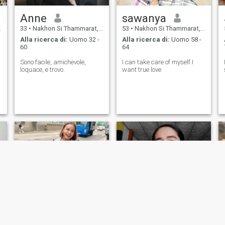
Anne
sawanya
33
•
Nakhon Si Thammarat, Nakhon Si Thammarat, Thailandia
53
•
Nakhon Si Thammarat, Nakhon Si Thammarat, Thailandia
Alla ricerca di:
Uomo 32 -
Alla ricerca di:
Uomo 58 -
60
64
Sono facile, amichevole,
I can take care of myself.I
loquace, e trovo.
want true love