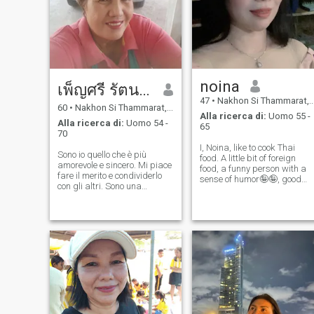
incrociati, lavorare a maglia,
cucinare, ascoltare musica,
guardare la TV e viaggiare.
Mi piace fare un merito alla
mela. Mi piace la natura, la
montagna e la spiaggia.
Sarebbe bello! Passare del
tempo con una mela
noina
speciale. Vorrei viaggiare nei
เพ็ญศรี รัตนะรัต
paesi europei. Spero di
47
•
Nakhon Si Thammarat, Nakhon Si Thammarat, Thailandia
incontrare una persona
60
•
Nakhon Si Thammarat, Nakhon Si Thammarat, Thailandia
Alla ricerca di:
Uomo 55 -
giusta qui e di poter
Alla ricerca di:
Uomo 54 -
65
trascorrere del tempo felice
70
insieme. spero di vedervi
I, Noina, like to cook Thai
presto.
Sono io quello che è più
food. A little bit of foreign
amorevole e sincero. Mi piace
food, a funny person with a
fare il merito e condividerlo
sense of humor🤪🤪, good
con gli altri. Sono una
mood, exercise, likes to travel
persona un po' più piccola.
loves nature, mountains, but 
Sono una matrigna single,
don't like the sea because it's
sono una buona fede, sono
hot. I've lived with it since I
molto responsabile, voglio i
was born.
miei amici, il mio partner
felice, il mio partner lutto, mi
prenderò cura l'uno dell'altro
il più possibile.