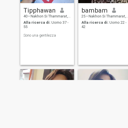
Tipphawan
bambam
40
•
Nakhon Si Thammarat, Nakhon Si Thammarat, Thailandia
25
•
Nakhon Si Thammarat, Nakhon Si Thammarat, Thailandia
Alla ricerca di:
Uomo 37 -
Alla ricerca di:
Uomo 22 -
55
42
Sono una gentilezza