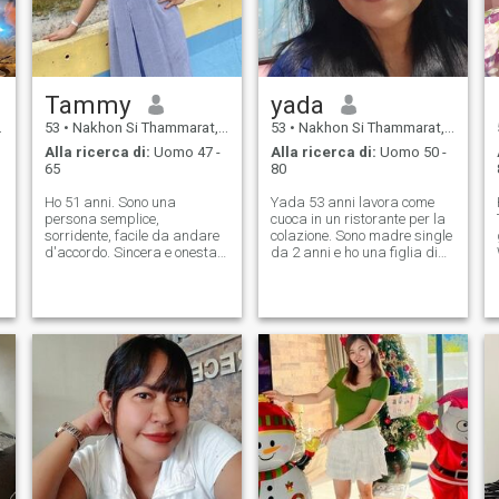
Tammy
yada
53
•
Nakhon Si Thammarat, Nakhon Si Thammarat, Thailandia
53
•
Nakhon Si Thammarat, Nakhon Si Thammarat, Thailandia
Alla ricerca di:
Uomo 47 -
Alla ricerca di:
Uomo 50 -
65
80
Ho 51 anni. Sono una
Yada 53 anni lavora come
persona semplice,
cuoca in un ristorante per la
sorridente, facile da andare
colazione. Sono madre single
d'accordo. Sincera e onesta.
da 2 anni e ho una figlia di
Vivo con 3 bambini. Mio
21 anni. Cucino. Colgo piante
marito è morto 3 anni fa.
e mi diverto a bere caffè nei
Quindi ora sono single e sto
bar. Lavoro ogni giorno
cercando un uomo gentile,
senza una giornata libera.
caldo, onesto e Cerca un
Sto cercando un compagno
uomo che sia caldo, sincero,
di vita.
onorifico, amico, facile da
sorridere, Non mi piacciono i
bevitori pesanti, non mi
piacciono le persone flirtate
più importanti, amarsi e
rispettarsi a vicenda, e spero
di incontrare quell'uomo qui.*
se non lo siete, vi prego di non