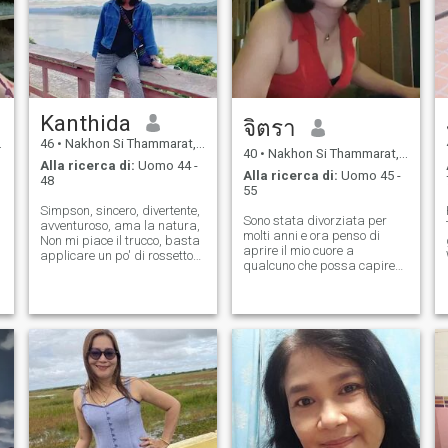
Kanthida
จิตรา
46
•
Nakhon Si Thammarat, Nakhon Si Thammarat, Thailandia
40
•
Nakhon Si Thammarat, Nakhon Si Thammarat, Thailandia
Alla ricerca di:
Uomo 44 -
Alla ricerca di:
Uomo 45 -
48
55
Simpson, sincero, divertente,
Sono stata divorziata per
avventuroso, ama la natura,
molti anni e ora penso di
Non mi piace il trucco, basta
aprire il mio cuore a
applicare un po' di rossetto
qualcuno che possa capire
,
perché penso che qualcosa
ed essere onesto con me.
I
mi sia bloccato sulla faccia -
^ ^ - \". Vestire semplice non
lusso.