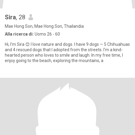
Sira
, 28
Mae Hong Son, Mae Hong Son, Thailandia
Alla ricerca di:
Uomo 26 - 60
Hi, I'm Sira 😊 I love nature and dogs. I have 9 dogs — 5 Chihuahuas
and 4 rescued dogs that I adopted from the streets. I'm a kind-
hearted person who loves to smile and laugh. In my free time, I
enjoy going to the beach, exploring the mountains, a