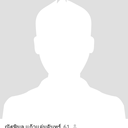
ณัฐพิมล แก้วแจ่มจันทร์
, 61