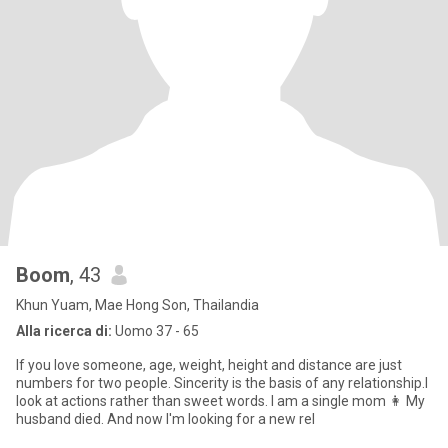
Boom
, 43
Khun Yuam, Mae Hong Son, Thailandia
Alla ricerca di:
Uomo 37 - 65
If you love someone, age, weight, height and distance are just
numbers for two people. Sincerity is the basis of any relationship.l
look at actions rather than sweet words. I am a single mom 👩 My
husband died. And now I'm looking for a new rel