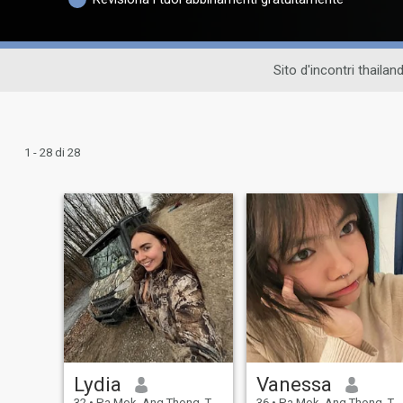
Sito d'incontri thailan
1 - 28 di 28
Lydia
Vanessa
32
•
Pa Mok, Ang Thong, Thailandia
36
•
Pa Mok, Ang Thong, Thailandia