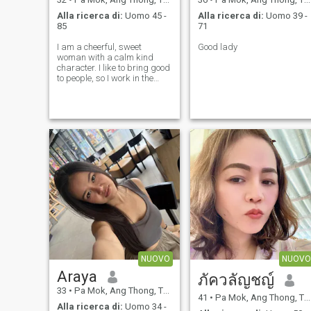
Alla ricerca di:
Uomo 45 -
Alla ricerca di:
Uomo 39 -
85
71
I am a cheerful, sweet
Good lady
woman with a calm kind
character. I like to bring good
to people, so I work in the
medical field. I like active
rest, have a great time
somewhere in an unfamiliar
place with good company. I
am not a girl - I am a mature
woman.
NUOVO
NUOVO
Araya
ภัควลัญชญ์
33
•
Pa Mok, Ang Thong, Thailandia
41
•
Pa Mok, Ang Thong, Thailandia
Alla ricerca di:
Uomo 34 -