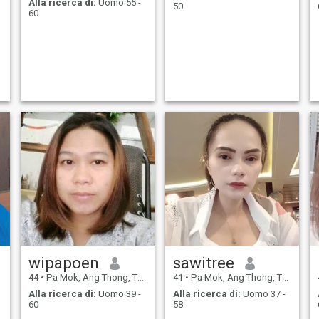
Alla ricerca di:
Uomo 55 -
50
60
wipapoen
sawitree
44
•
Pa Mok, Ang Thong, Thailandia
41
•
Pa Mok, Ang Thong, Thailandia
Alla ricerca di:
Uomo 39 -
Alla ricerca di:
Uomo 37 -
60
58