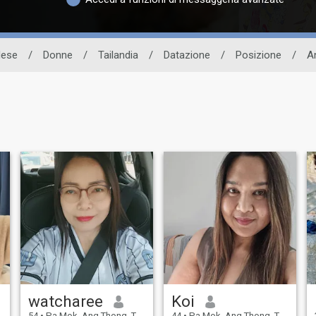
dese
/
Donne
/
Tailandia
/
Datazione
/
Posizione
/
A
watcharee
Koi
54
•
Pa Mok, Ang Thong, Thailandia
44
•
Pa Mok, Ang Thong, Thailandia