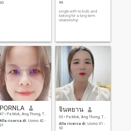
60
99
single with no kids and
looking for a long term
relationship
PORNLA
จินหยาน
47
•
Pa Mok, Ang Thong, Thailandia
35
•
Pa Mok, Ang Thong, Thailandia
Alla ricerca di:
Uomo 42 -
Alla ricerca di:
Uomo 31 -
61
53