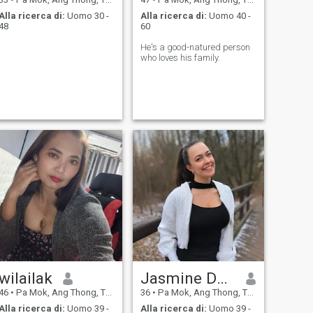
Alla ricerca di:
Uomo 30 -
Alla ricerca di:
Uomo 40 -
48
60
He's a good-natured person
who loves his family.
wilailak
Jasmine Dzisah
46
•
Pa Mok, Ang Thong, Thailandia
36
•
Pa Mok, Ang Thong, Thailandia
Alla ricerca di:
Uomo 39 -
Alla ricerca di:
Uomo 39 -