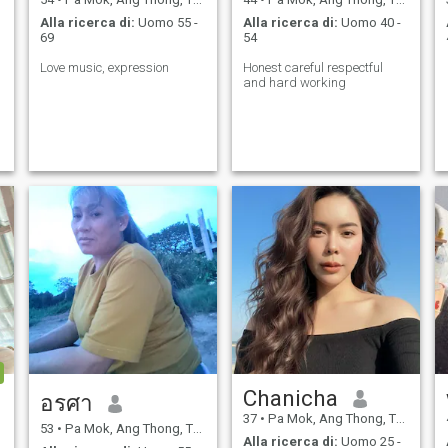
Alla ricerca di:
Uomo 55 -
Alla ricerca di:
Uomo 40 -
69
54
Love music, expression
Honest careful respectful
and hard working
Chanicha
อรศา
37
•
Pa Mok, Ang Thong, Thailandia
53
•
Pa Mok, Ang Thong, Thailandia
Alla ricerca di:
Uomo 25 -