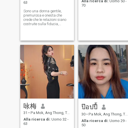
Alla ricerca di:
Uomo 50 -
63
70
Sono una donna gentile,
premurosa e onesta che
crede che le relazioni siano
costruite sulla fiducia,
l'onestà, la lealtà e la buona
comunicazione Mi piacciono
le conversazioni significative,
provo cose nuove e apprezzo
i momenti semplici della vita.
Sto cercando un uomo
genuino che sia pronto per
una relazione seria. Se sei
sincero e hai un buon cuore e
stai cercando una relazione
seria e duratura. - Mandami
un messaggio. - Ok. Mi
piacerebbe conoscerti di più.
咏梅
ป๊อปปี้
31
•
Pa Mok, Ang Thong, Thailandia
30
•
Pa Mok, Ang Thong, Thailandia
Alla ricerca di:
Uomo 32 -
Alla ricerca di:
Uomo 29 -
63
50