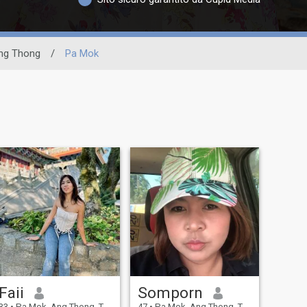
ng Thong
/
Pa Mok
Faii
Somporn
33
•
Pa Mok, Ang Thong, Thailandia
47
•
Pa Mok, Ang Thong, Thailandia