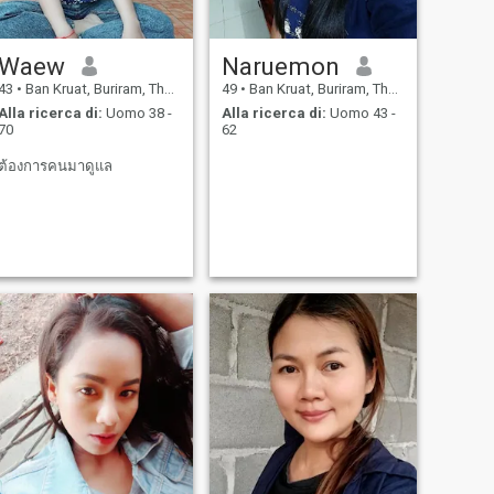
Waew
Naruemon
43
•
Ban Kruat, Buriram, Thailandia
49
•
Ban Kruat, Buriram, Thailandia
Alla ricerca di:
Uomo 38 -
Alla ricerca di:
Uomo 43 -
70
62
ต้องการคนมาดูแล