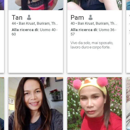
Tan
Pam
44
•
Ban Kruat, Buriram, Thailandia
40
•
Ban Kruat, Buriram, Thailandia
Alla ricerca di:
Uomo 40 -
Alla ricerca di:
Uomo 36 -
60
57
Vivo da solo, mai sposato,
lavoro duro e corpo forte.