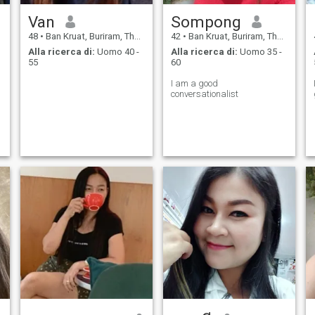
Van
Sompong
48
•
Ban Kruat, Buriram, Thailandia
42
•
Ban Kruat, Buriram, Thailandia
Alla ricerca di:
Uomo 40 -
Alla ricerca di:
Uomo 35 -
55
60
I am a good
conversationalist