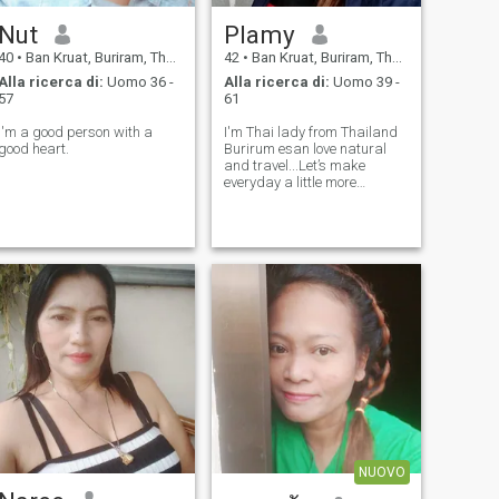
Nut
Plamy
40
•
Ban Kruat, Buriram, Thailandia
42
•
Ban Kruat, Buriram, Thailandia
Alla ricerca di:
Uomo 36 -
Alla ricerca di:
Uomo 39 -
57
61
I'm a good person with a
I'm Thai lady from Thailand
good heart.
Burirum esan love natural
and travel...Let’s make
everyday a little more
special...
NUOVO