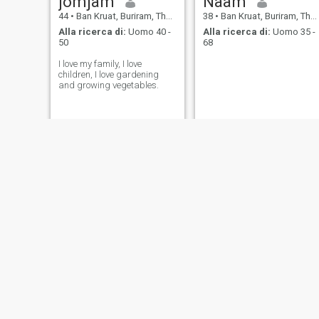
jomjam
Naam
44
•
Ban Kruat, Buriram, Thailandia
38
•
Ban Kruat, Buriram, Thailandia
Alla ricerca di:
Uomo 40 -
Alla ricerca di:
Uomo 35 -
50
68
I love my family, I love
children, I love gardening
and growing vegetables.
wawa
Uvadee
37
•
Ban Kruat, Buriram, Thailandia
32
•
Ban Kruat, Buriram, Thailandia