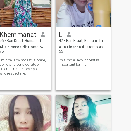
Khemmanat
L
56
•
Ban Kruat, Buriram, Thailandia
42
•
Ban Kruat, Buriram, Thailandia
Alla ricerca di:
Uomo 57 -
Alla ricerca di:
Uomo 49 -
75
65
I'm nice lady honest, sincere,
im simple lady. honest is
polite and considerate of
important for me.
others. I respect everyone
who respect me.