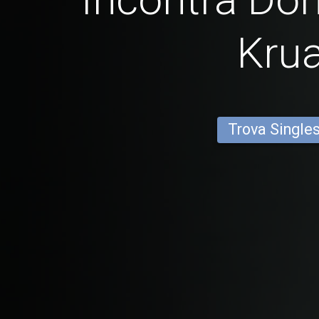
Krua
Trova Single