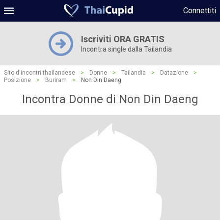
Connettiti
Iscriviti ORA GRATIS
Incontra single dalla Tailandia
Sito d'incontri thailandese
>
Donne
>
Tailandia
>
Datazione
>
Posizione
>
Buriram
>
Non Din Daeng
Incontra Donne di Non Din Daeng