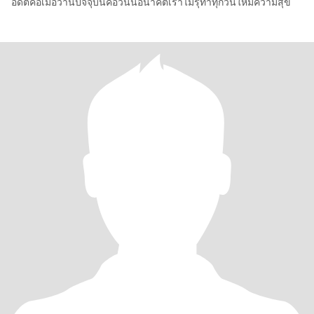
อดีตคือเมื่อวานปัจจุบันคือวันนี้อนาคตเราไมรุ้ทำทุกวันให้มีความสุข