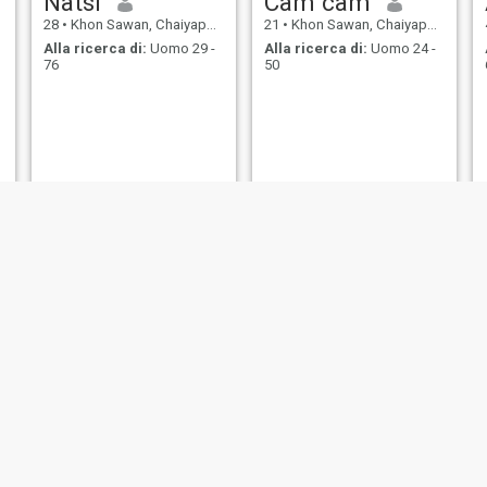
Natsi
Cam cam
28
•
Khon Sawan, Chaiyaphum, Thailandia
21
•
Khon Sawan, Chaiyaphum, Thailandia
Alla ricerca di:
Uomo 29 -
Alla ricerca di:
Uomo 24 -
76
50
Chaweewan
Josefina
42
•
Khon Sawan, Chaiyaphum, Thailandia
29
•
Khon Sawan, Chaiyaphum, Thailandia