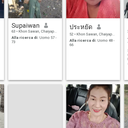
Supaiwan
ประหยัด
63
•
Khon Sawan, Chaiyaphum, Thailandia
52
•
Khon Sawan, Chaiyaphum, Thailandia
Alla ricerca di:
Uomo 57 -
Alla ricerca di:
Uomo 48 -
73
66