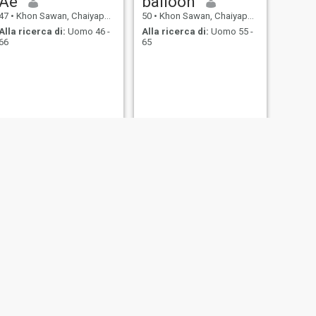
Ae
balloon
47
•
Khon Sawan, Chaiyaphum, Thailandia
50
•
Khon Sawan, Chaiyaphum, Thailandia
Alla ricerca di:
Uomo 46 -
Alla ricerca di:
Uomo 55 -
66
65
SUCCESSIVO
Took
57
•
Khon Sawan, Chaiyaphum, Thailandia