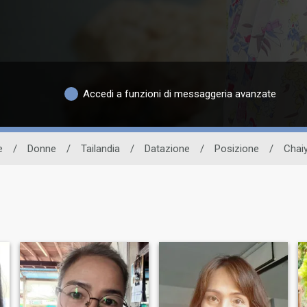
Accedi a funzioni di messaggeria avanzate
e
/
Donne
/
Tailandia
/
Datazione
/
Posizione
/
Chai