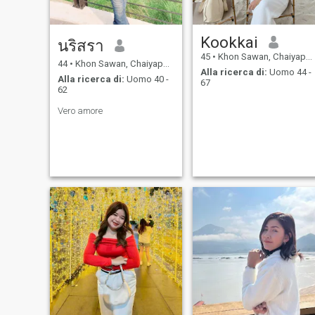
Kookkai
นริสรา
45
•
Khon Sawan, Chaiyaphum, Thailandia
44
•
Khon Sawan, Chaiyaphum, Thailandia
Alla ricerca di:
Uomo 44 -
Alla ricerca di:
Uomo 40 -
67
62
Vero amore