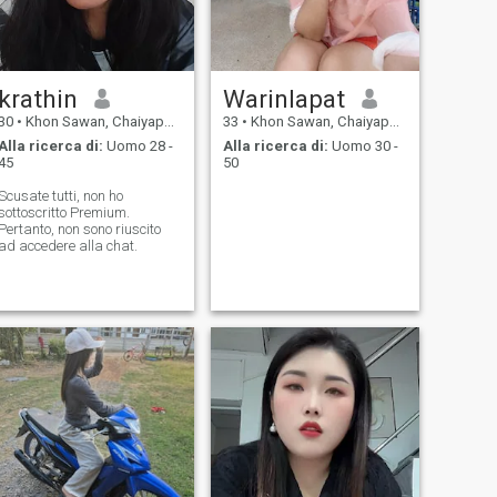
krathin
Warinlapat
30
•
Khon Sawan, Chaiyaphum, Thailandia
33
•
Khon Sawan, Chaiyaphum, Thailandia
Alla ricerca di:
Uomo 28 -
Alla ricerca di:
Uomo 30 -
45
50
Scusate tutti, non ho
sottoscritto Premium.
Pertanto, non sono riuscito
ad accedere alla chat.