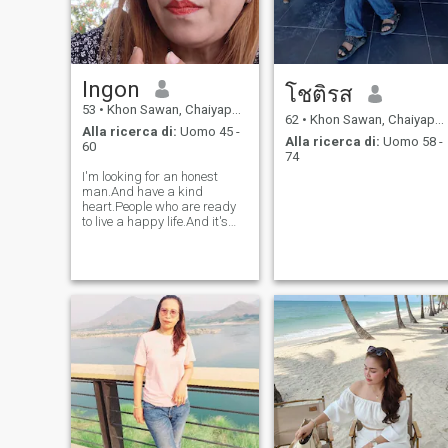
Ingon
โชติรส
53
•
Khon Sawan, Chaiyaphum, Thailandia
62
•
Khon Sawan, Chaiyaphum, Thailandia
Alla ricerca di:
Uomo 45 -
Alla ricerca di:
Uomo 58 -
60
74
I'm looking for an honest
man.And have a kind
heart.People who are ready
to live a happy life.And it's
simple for me.I want
someone who is willing to
travel in a beautiful
place.And they are ready to
be everything to each other.I
am a cheerful and op