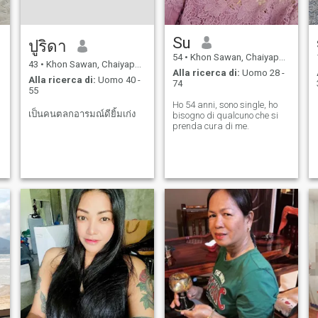
Su
ปูริดา
54
•
Khon Sawan, Chaiyaphum, Thailandia
43
•
Khon Sawan, Chaiyaphum, Thailandia
Alla ricerca di:
Uomo 28 -
Alla ricerca di:
Uomo 40 -
74
55
Ho 54 anni, sono single, ho
เป็นคนตลกอารมณ์ดียิ้มเก่ง
bisogno di qualcuno che si
prenda cura di me.