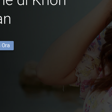
an
s Ora