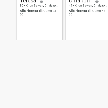
Teresa
Umaporn
30
•
Khon Sawan, Chaiyaphum, Thailandia
49
•
Khon Sawan, Chaiyaphum, Thailandia
Alla ricerca di:
Uomo 33 -
Alla ricerca di:
Uomo 48 -
66
65
Mint
Araya Parsansak
34
•
Khon Sawan, Chaiyaphum, Thailandia
41
•
Khon Sawan, Chaiyaphum, Thailandia