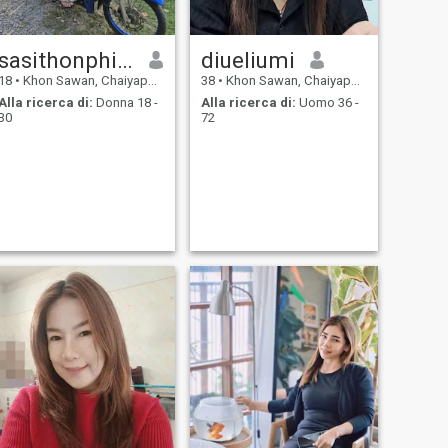
sasithonphimsak
diueliumi
18
•
Khon Sawan, Chaiyaphum, Thailandia
38
•
Khon Sawan, Chaiyaphum, Thailandia
Alla ricerca di:
Donna 18 -
Alla ricerca di:
Uomo 36 -
30
72