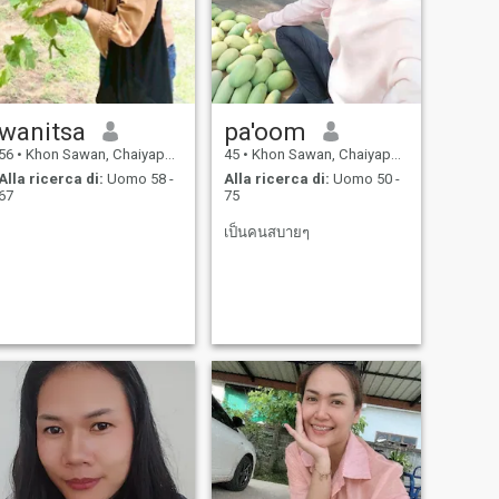
wanitsa
pa'oom
56
•
Khon Sawan, Chaiyaphum, Thailandia
45
•
Khon Sawan, Chaiyaphum, Thailandia
Alla ricerca di:
Uomo 58 -
Alla ricerca di:
Uomo 50 -
67
75
เป็นคนสบายๆ