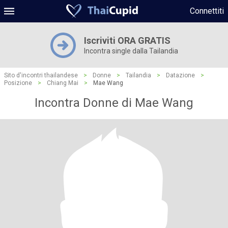
Connettiti
Iscriviti ORA GRATIS
Incontra single dalla Tailandia
Sito d'incontri thailandese
>
Donne
>
Tailandia
>
Datazione
>
Posizione
>
Chiang Mai
>
Mae Wang
Incontra Donne di Mae Wang