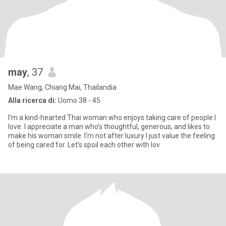
may
, 37
Mae Wang, Chiang Mai, Thailandia
Alla ricerca di:
Uomo 38 - 45
I'm a kind-hearted Thai woman who enjoys taking care of people I
love. I appreciate a man who's thoughtful, generous, and likes to
make his woman smile. I'm not after luxury I just value the feeling
of being cared for. Let's spoil each other with lov