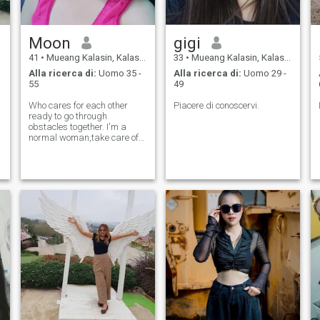
Moon
gigi
41
•
Mueang Kalasin, Kalasin, Thailandia
33
•
Mueang Kalasin, Kalasin, Thailandia
Alla ricerca di:
Uomo 35 -
Alla ricerca di:
Uomo 29 -
55
49
Who cares for each other
Piacere di conoscervi.
ready to go through
obstacles together. I'm a
normal woman,take care of
my health,like to be care
for....I hope to meet you want
to know more about me.😇🌛
🌝💫⭐