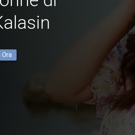
alasin
s Ora