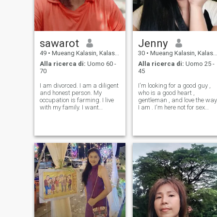
sawarot
Jenny
49
•
Mueang Kalasin, Kalasin, Thailandia
30
•
Mueang Kalasin, Kalasin, Thailandia
Alla ricerca di:
Uomo 60 -
Alla ricerca di:
Uomo 25 -
70
45
I am divorced. I am a diligent
I'm looking for a good guy ,
and honest person. My
who is a good heart ,
occupation is farming. I live
gentleman , and love the way
with my family. I want
I am . I'm here not for sex
someone who can accept
online but I'm looking for a
that and wants to come live
real love . I'm an honest
in Thailand. Appearance is
person , so that's why I
not important. I just need
looking for a guy who is
someone who will love and
honest with me too . which is
take care of
why I h