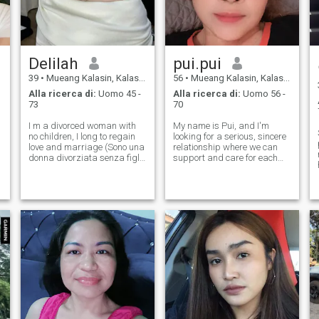
Delilah
pui.pui
39
•
Mueang Kalasin, Kalasin, Thailandia
56
•
Mueang Kalasin, Kalasin, Thailandia
Alla ricerca di:
Uomo 45 -
Alla ricerca di:
Uomo 56 -
73
70
I m a divorced woman with
My name is Pui, and I'm
no children, I long to regain
looking for a serious, sincere
love and marriage (Sono una
relationship where we can
donna divorziata senza figli,
support and care for each
desidero riconquistare l'
other. I don't like clingy men; I
want a long-term, committed
relationship. 🏡💑