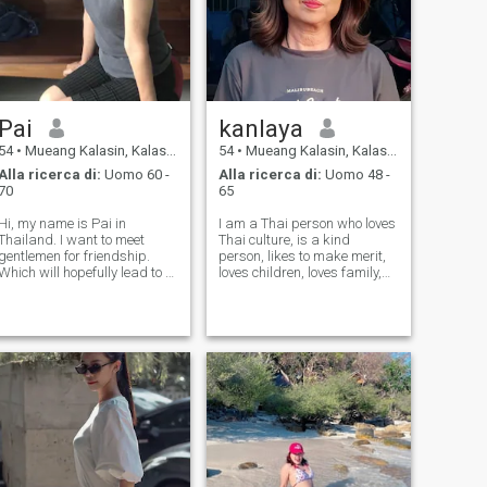
Pai
kanlaya
54
•
Mueang Kalasin, Kalasin, Thailandia
54
•
Mueang Kalasin, Kalasin, Thailandia
Alla ricerca di:
Uomo 60 -
Alla ricerca di:
Uomo 48 -
70
65
Hi, my name is Pai in
I am a Thai person who loves
Thailand. I want to meet
Thai culture, is a kind
gentlemen for friendship.
person, likes to make merit,
Which will hopefully lead to a
loves children, loves family,
long-term commitment. I am
has a sense of humor, smiles
a Thai woman who is sweet,
easily, takes good care of
gentle and understanding. If
herself, knows some English
you are interested in getting
words, is friendly, calm and
to know me and developing a
friendly to everyone.
re