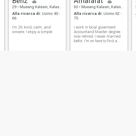
Benz
Amararat
29
•
Mueang Kalasin, Kalasin, Thailandia
65
•
Mueang Kalasin, Kalasin, Thailandia
Alla ricerca di:
Uomo 40 -
Alla ricerca di:
Uomo 62 -
66
75
I’m 29, kind, calm, and
I work in local goverment
sincere. I enjoy a simple
Accountand Master degree.
now retired. I never married
befor. I'm on here to find a
long-term. girlfri .I can settle
down and build a life
together with.
Df
parry
40
•
Mueang Kalasin, Kalasin, Thailandia
45
•
Mueang Kalasin, Kalasin, Thailandia