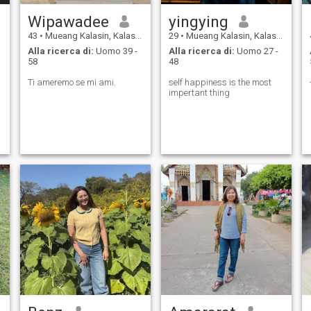
Wipawadee
yingying
43
•
Mueang Kalasin, Kalasin, Thailandia
29
•
Mueang Kalasin, Kalasin, Thailandia
Alla ricerca di:
Uomo 39 -
Alla ricerca di:
Uomo 27 -
58
48
Ti ameremo se mi ami.
self happiness is the most
impertant thing