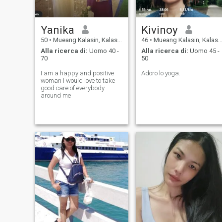
Yanika
Kivinoy
50
•
Mueang Kalasin, Kalasin, Thailandia
46
•
Mueang Kalasin, Kalasin, Thailandia
Alla ricerca di:
Uomo 40 -
Alla ricerca di:
Uomo 45 -
70
50
I am a happy and positive
Adoro lo yoga.
woman I would love to take
good care of everybody
around me