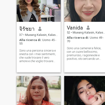
Vanida
จิรัชยา
52
•
Mueang Kalasin, Kalasin, Thailandia
37
•
Mueang Kalasin, Kalasin, Thailandia
Alla ricerca di:
Uomo 49 -
Alla ricerca di:
Uomo 45 -
70
55
Sono una cameriera felice,
Sono una persona sincera e
con un cuore bellissimo,
onesta con i miei sentimenti,
premuroso, ragionevole e
che vuole trovare il vero
positivo; sto cercando un
amore e che voglio trovare
rapporto che sia incerto, che
uomini, trovare, sinceri, onore,
ci sostenga, che ci
facile andare 36, e la cosa
prendiamo cura l'uno
più importante è che non usa
dell'altro e che sia felice
la violenza contro le donne.
insieme.