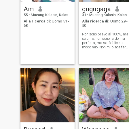
Am
gugugaga
55
•
Mueang Kalasin, Kalasin, Thailandia
31
•
Mueang Kalasin, Kalasin, Thailandia
Alla ricerca di:
Uomo 51 -
Alla ricerca di:
Uomo 29 -
68
50
Non sono bravo al 100%, ma
so chi è, non sono la donna
perfetta, ma sarò felice a
modo mio. Non mi piace fare
niente con dei limiti. Tutto può
essere possibile senza
rinunciare. Penso di essere
sempre una donna forte e mi
piace essere me stessa.