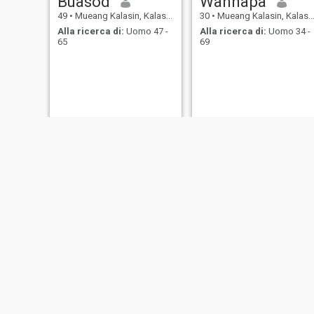
Buasod
Wannapa
49
•
Mueang Kalasin, Kalasin, Thailandia
30
•
Mueang Kalasin, Kalasin, Thailandia
Alla ricerca di:
Uomo 47 -
Alla ricerca di:
Uomo 34 -
65
69
oom
urai
44
•
Mueang Kalasin, Kalasin, Thailandia
48
•
Mueang Kalasin, Kalasin, Thailandia