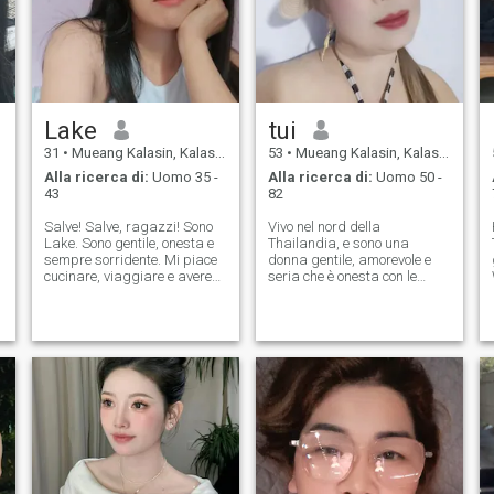
Lake
tui
31
•
Mueang Kalasin, Kalasin, Thailandia
53
•
Mueang Kalasin, Kalasin, Thailandia
Alla ricerca di:
Uomo 35 -
Alla ricerca di:
Uomo 50 -
43
82
Salve! Salve, ragazzi! Sono
Vivo nel nord della
Lake. Sono gentile, onesta e
Thailandia, e sono una
sempre sorridente. Mi piace
donna gentile, amorevole e
cucinare, viaggiare e avere
seria che è onesta con le
momenti tranquilli con buone
coppie. giocare a un gioco,
conversazioni. Credo che
per favore, non mi mandare
l'amore cresca dalla
messaggi.
comprensione e dalla cura
reciproca. Cerco una
persona sincera che sia
pronta per qualcosa di reale.
Se sei quel tipo di persona,
non essere timido a salutare.