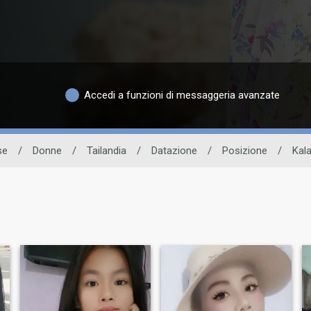
Accedi a funzioni di messaggeria avanzate
se
/
Donne
/
Tailandia
/
Datazione
/
Posizione
/
Kala