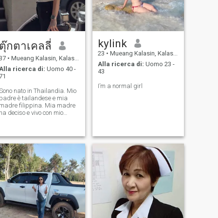
kylink
ตุ๊กตาเคลลี่
23
•
Mueang Kalasin, Kalasin, Thailandia
37
•
Mueang Kalasin, Kalasin, Thailandia
Alla ricerca di:
Uomo 23 -
Alla ricerca di:
Uomo 40 -
43
71
I’m a normal girl
Sono nato in Thailandia. Mio
padre è tailandese e mia
madre filippina. Mia madre
ha deciso e vivo con mio
padre a San Francisco. Sono
stato fatto a pezzi per avere
la mia compagnia, Io 9 ero
sposato con un uomo che era
un uomo che era un uomo che
era un uomo che era un uomo
che era un uomo che era un
uomo che era un uomo che
era un uomo che era un uomo
che era un uomo che era un
uomo che era un uomo che
era un uomo che era un uomo
che era un uomo che era un
uomo che era un uomo che