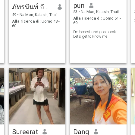
pun
ภัทรนันท์ จันทะคัด
53
•
Na Mon, Kalasin, Thailandia
49
•
Na Mon, Kalasin, Thailandia
Alla ricerca di:
Uomo 51 -
Alla ricerca di:
Uomo 48 -
69
60
I'm honest and good cook
Let's get to know me
Sureerat
Dang