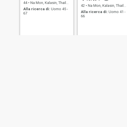
44
•
Na Mon, Kalasin, Thailandia
42
•
Na Mon, Kalasin, Thailandia
Alla ricerca di:
Uomo 45 -
Alla ricerca di:
Uomo 41 -
67
66
Anongnang
mai
54
•
Na Mon, Kalasin, Thailandia
46
•
Na Mon, Kalasin, Thailandia