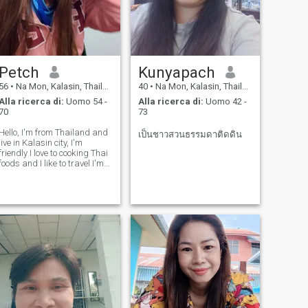
Petch
Kunyapach
56
•
Na Mon, Kalasin, Thailandia
40
•
Na Mon, Kalasin, Thailandia
Alla ricerca di:
Uomo 54 -
Alla ricerca di:
Uomo 42 -
70
73
Hello, I'm from Thailand and
เป็นชาวสวนธรรมดาติดดิน
live in Kalasin city, I'm
friendly I love to cooking Thai
foods and I like to travel I'm
looking for ward to meet up
good man good mind for a
long relationship ,The man a
bout 56 years old or older
than.