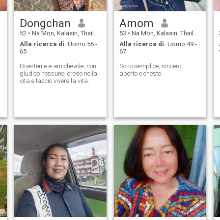
Dongchan
Amom
52
•
Na Mon, Kalasin, Thailandia
53
•
Na Mon, Kalasin, Thailandia
Alla ricerca di:
Uomo 55 -
Alla ricerca di:
Uomo 49 -
65
67
Divertente e amichevole, non
Sono semplice, sincero,
giudico nessuno, credo nella
aperto e onesto.
vita e lascio vivere la vita.