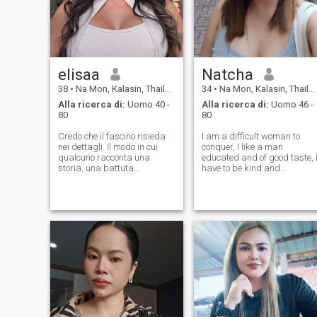
elisaa
Natcha
38
•
Na Mon, Kalasin, Thailandia
34
•
Na Mon, Kalasin, Thailandia
Alla ricerca di:
Uomo 40 -
Alla ricerca di:
Uomo 46 -
80
80
Credo che il fascino risieda
I am a difficult woman to
nei dettagli. Il modo in cui
conquer, I like a man
qualcuno racconta una
educated and of good taste, 
storia, una battuta
have to be kind and
perfettamente sincronizzata,
respectful, I have to be
l'odore di pane fresco, una
chivalrous and romantic, I
canzone che non senti da
think I am looking for my
anni che improvvisamente
other half . I hope you are
suona al momento Sono
captivated by me and want
attento, calmo, e forse un po'
to meet me.
sentimentale su cose che
altre persone potrebbero non
notare. Allo stesso tempo, ho
un lato pratico e un'opinione
sorprendentemente forte su
come dovrebbe essere
impacchettata una valigia.
Mi piace la mia compagnia,