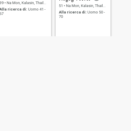
39
•
Na Mon, Kalasin, Thailandia
51
•
Na Mon, Kalasin, Thailandia
Alla ricerca di:
Uomo 41 -
Alla ricerca di:
Uomo 50 -
67
70
SUCCESSIVO
Sopa
41
•
Na Mon, Kalasin, Thailandia