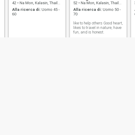
42
•
Na Mon, Kalasin, Thailandia
52
•
Na Mon, Kalasin, Thailandia
Alla ricerca di:
Uomo 45 -
Alla ricerca di:
Uomo 50 -
60
70
like to help others Good heart,
likes to travel in nature, have
fun, and is honest.
JINTARA
สุชาดา
38
•
Na Mon, Kalasin, Thailandia
26
•
Na Mon, Kalasin, Thailandia