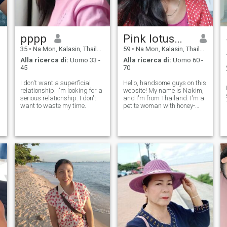
pppp
Pink lotus🇹🇭
35
•
Na Mon, Kalasin, Thailandia
59
•
Na Mon, Kalasin, Thailandia
Alla ricerca di:
Uomo 33 -
Alla ricerca di:
Uomo 60 -
45
70
I don't want a superficial
Hello, handsome guys on this
relationship. I'm looking for a
website! My name is Nakim,
serious relationship. I don't
and I'm from Thailand. I'm a
want to waste my time.
petite woman with honey-
colored skin, long hair, and a
slender figure. I live in the
northeastern part of
Thailand.Where I live is
peaceful and serene. There
are no