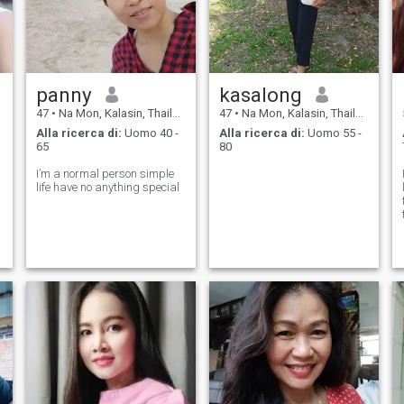
panny
kasalong
47
•
Na Mon, Kalasin, Thailandia
47
•
Na Mon, Kalasin, Thailandia
Alla ricerca di:
Uomo 40 -
Alla ricerca di:
Uomo 55 -
65
80
I’m a normal person simple
life have no anything special
I