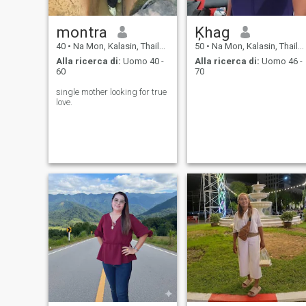
montra
Ķhag
40
•
Na Mon, Kalasin, Thailandia
50
•
Na Mon, Kalasin, Thailandia
Alla ricerca di:
Uomo 40 -
Alla ricerca di:
Uomo 46 -
60
70
single mother looking for true
love.