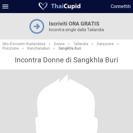
Connettiti
Iscriviti ORA GRATIS
Incontra single dalla Tailandia
Sito d'incontri thailandese
>
Donne
>
Tailandia
>
Datazione
>
Posizione
>
Kanchanaburi
>
Sangkhla Buri
Incontra Donne di Sangkhla Buri