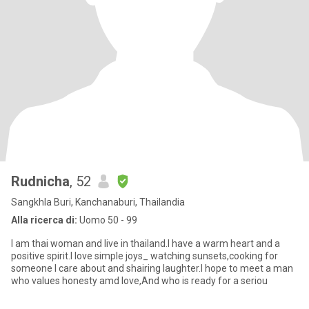
Rudnicha
, 52
Sangkhla Buri, Kanchanaburi, Thailandia
Alla ricerca di:
Uomo 50 - 99
I am thai woman and live in thailand.I have a warm heart and a
positive spirit.I love simple joys_ watching sunsets,cooking for
someone I care about and shairing laughter.I hope to meet a man
who values honesty amd love,And who is ready for a seriou