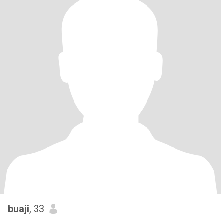
buaji
, 33