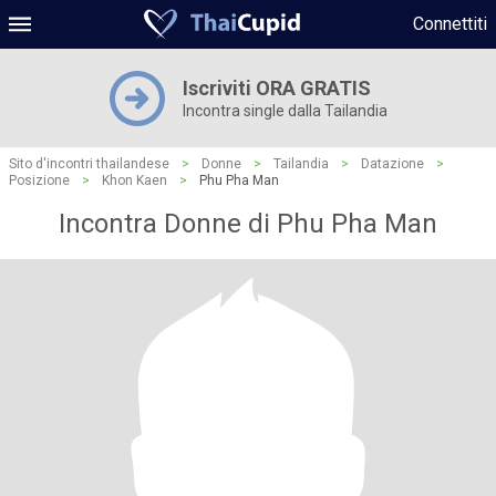
Connettiti
Iscriviti ORA GRATIS
Incontra single dalla Tailandia
Sito d'incontri thailandese
>
Donne
>
Tailandia
>
Datazione
>
Posizione
>
Khon Kaen
>
Phu Pha Man
Incontra Donne di Phu Pha Man