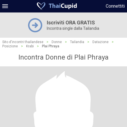
Connettiti
Iscriviti ORA GRATIS
Incontra single dalla Tailandia
Sito d'incontri thailandese
>
Donne
>
Tailandia
>
Datazione
>
Posizione
>
Krabi
>
Plai Phraya
Incontra Donne di Plai Phraya