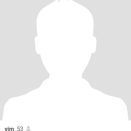
yim
, 53