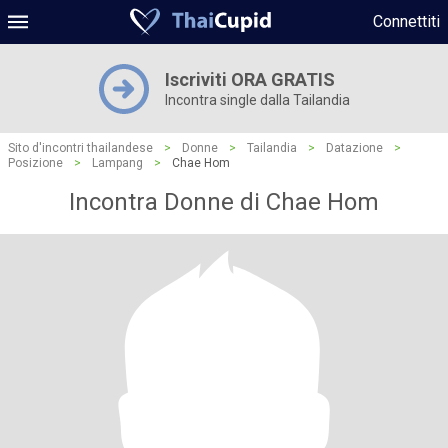
Connettiti
Iscriviti ORA GRATIS
Incontra single dalla Tailandia
Sito d'incontri thailandese
>
Donne
>
Tailandia
>
Datazione
>
Posizione
>
Lampang
>
Chae Hom
Incontra Donne di Chae Hom