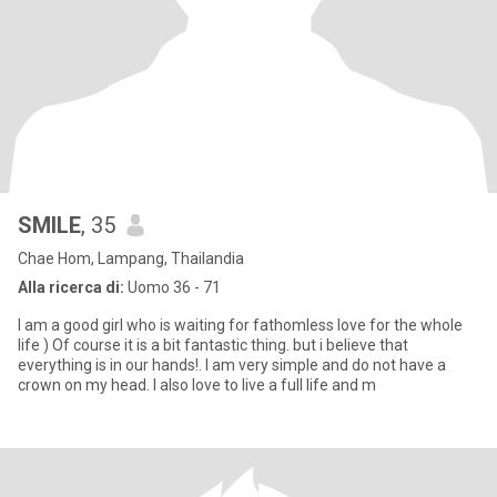
SMILE
, 35
Chae Hom, Lampang, Thailandia
Alla ricerca di:
Uomo 36 - 71
I am a good girl who is waiting for fathomless love for the whole
life ) Of course it is a bit fantastic thing. but i believe that
everything is in our hands!. I am very simple and do not have a
crown on my head. I also love to live a full life and m