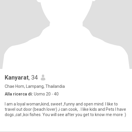
Kanyarat
, 34
Chae Hom, Lampang, Thailandia
Alla ricerca di:
Uomo 20 - 40
I am a loyal woman,kind, sweet ,funny and open mind. I like to
travel out door (beach lover) ,i can cook, . I like kids and Pets I have
dogs ,cat ,koi fishes. You will see after you get to know me more :)