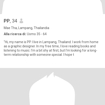
PP
, 34
Mae Tha, Lampang, Thailandia
Alla ricerca di:
Uomo 35 - 64
"Hi, my name is PP. I live in Lampang, Thailand. I work from home
as a graphic designer. In my free time, I love reading books and
listening to music. I'm a bit shy at first, but I'm looking for a long-
term relationship with someone special. I hope t