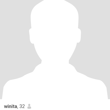
winita
, 32