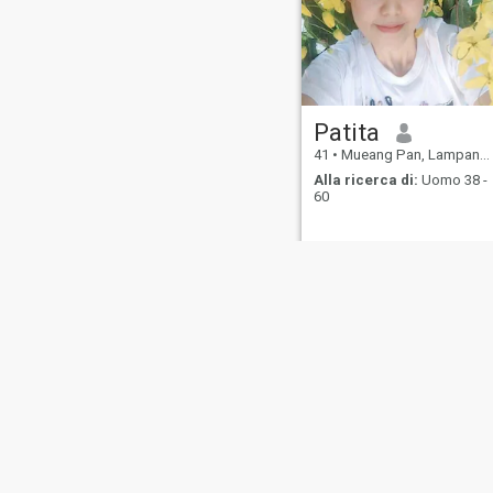
Patita
41
•
Mueang Pan, Lampang, Thailandia
Alla ricerca di:
Uomo 38 -
60
Chi
Contattaci
Storie di
Termini di
La n
siamo
successo
Utilizzo
rim