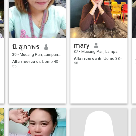
mary
นิ สุภาพร
37
•
Mueang Pan, Lampang, Thailandia
39
•
Mueang Pan, Lampang, Thailandia
Alla ricerca di:
Uomo 38 -
Alla ricerca di:
Uomo 40 -
68
55