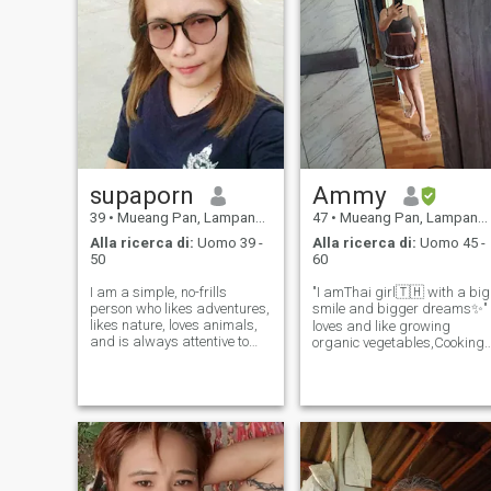
supaporn
Ammy
39
•
Mueang Pan, Lampang, Thailandia
47
•
Mueang Pan, Lampang, Thailandia
Alla ricerca di:
Uomo 39 -
Alla ricerca di:
Uomo 45 -
50
60
I am a simple, no-frills
"I amThai girl🇹🇭 with a big
person who likes adventures,
smile and bigger dreams✨"
likes nature, loves animals,
loves and like growing
and is always attentive to
organic vegetables,Cooking,
things around me. and
love to travel.I am a single
always respect and honor
mother I have two sons who
everyone
are my beloved very much ♥️