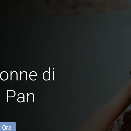
onne di
 Pan
s Ora