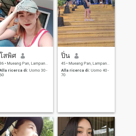
โสพิศ
ปิ่น
36
•
Mueang Pan, Lampang, Thailandia
45
•
Mueang Pan, Lampang, Thailandia
Alla ricerca di:
Uomo 30 -
Alla ricerca di:
Uomo 40 -
60
70