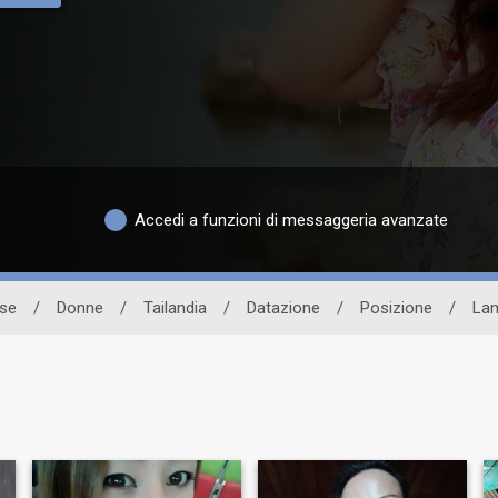
Accedi a funzioni di messaggeria avanzate
ese
/
Donne
/
Tailandia
/
Datazione
/
Posizione
/
La