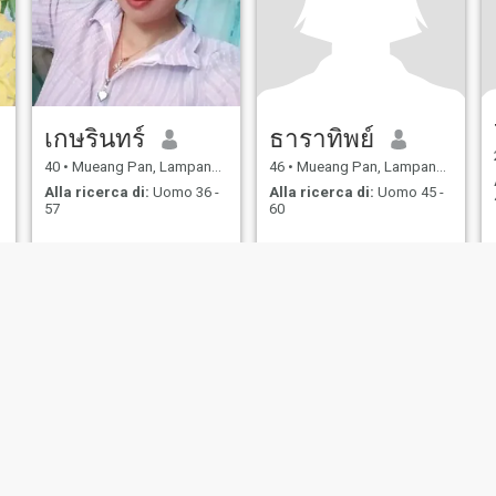
เกษรินทร์
ธาราทิพย์
40
•
Mueang Pan, Lampang, Thailandia
46
•
Mueang Pan, Lampang, Thailandia
Alla ricerca di:
Uomo 36 -
Alla ricerca di:
Uomo 45 -
57
60
ostra politica di
Informativa
Politica dei
Sicurezza
borso
Privacy
cookie
Appuntam