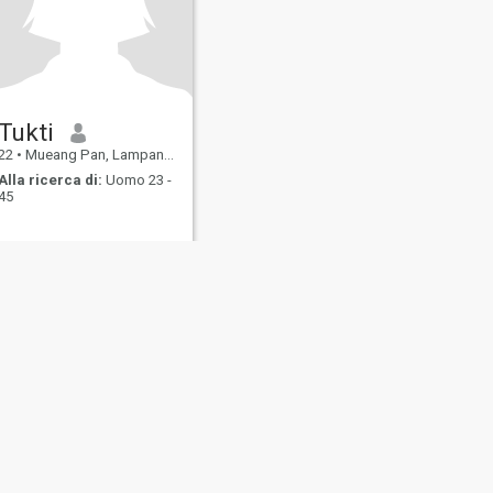
Tukti
22
•
Mueang Pan, Lampang, Thailandia
Alla ricerca di:
Uomo 23 -
45
 degli
Mappa del
Linee Guida della
enti
Sito
Comunità