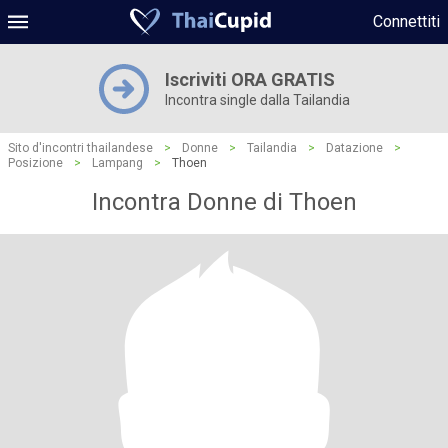
Connettiti
Iscriviti ORA GRATIS
Incontra single dalla Tailandia
Sito d'incontri thailandese
>
Donne
>
Tailandia
>
Datazione
>
Posizione
>
Lampang
>
Thoen
Incontra Donne di Thoen