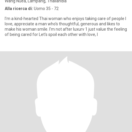
Wang Nuea, Lampang, Thailandia
Alla ricerca di:
Uomo 35 - 72
I'm a kind-hearted Thai woman who enjoys taking care of people I
love, appreciate a man who's thoughtful, generous and likes to
make his woman smile. I'm not after luxurv 1 just value the feeling
of being cared for Let's spoil each other with love, l