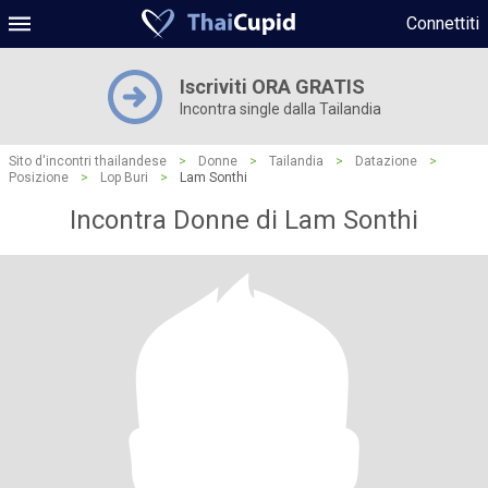
Connettiti
Iscriviti ORA GRATIS
Incontra single dalla Tailandia
Sito d'incontri thailandese
>
Donne
>
Tailandia
>
Datazione
>
Posizione
>
Lop Buri
>
Lam Sonthi
Incontra Donne di Lam Sonthi