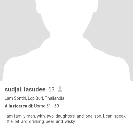
sudjai. lasudee
, 53
Lam Sonthi, Lop Buri, Thailandia
Alla ricerca di:
Uomo 51 - 69
I am family man. with. two. daughters. and. one. son. I. can. speak
little. bit. am. drinking. beer. and. wisky