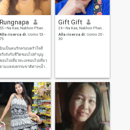
Rungnapa
Gift Gift
55
•
Na Kae, Nakhon Phanom, Thailandia
24
•
Na Kae, Nakhon Phanom, Thailandia
Alla ricerca di:
Uomo 53 -
Alla ricerca di:
Uomo 20 -
75
30
ฉันเป็นคนรักครอบครัวใจดี
จริงจังกับชีวิตชอบไปทําบุญ
ชอบไปเที่ยวทะเลชอบไปเที่ยว
ตามแหล่งธรรมขาติต่างๆนํ้า
ตกเป็นคนร่าเริงสนุกสนาน
ตลกบ้างบางเวลาชอบช่วย
เหลือคนอื่นชอบแบ่งปันเป็น
คนใจดีใจกว้างอารมณ์ดีชอบ
หัวเราะมีความสุขกับสิ่งที่ทํา
และเป็นคนตั้งใจทํางาน