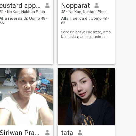
custard apple
Nopparat
51
•
Na Kae, Nakhon Phanom, Thailandia
48
•
Na Kae, Nakhon Phanom, Thailandia
Alla ricerca di:
Uomo 48 -
Alla ricerca di:
Uomo 43 -
66
62
Sono un bravo ragazzo, amo
la musica, amo gli animali.
Siriwan Pratumduang
tata