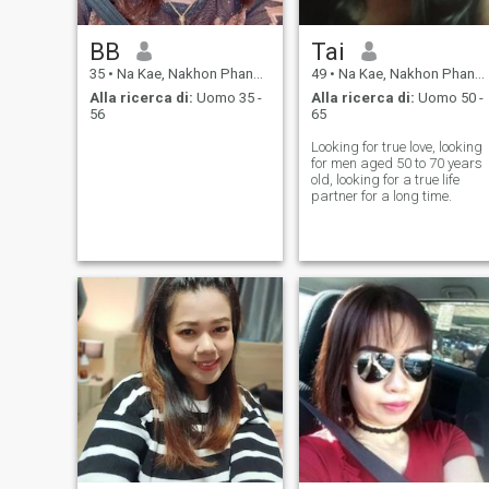
BB
Tai
35
•
Na Kae, Nakhon Phanom, Thailandia
49
•
Na Kae, Nakhon Phanom, Thailandia
Alla ricerca di:
Uomo 35 -
Alla ricerca di:
Uomo 50 -
56
65
Looking for true love, looking
for men aged 50 to 70 years
old, looking for a true life
partner for a long time.