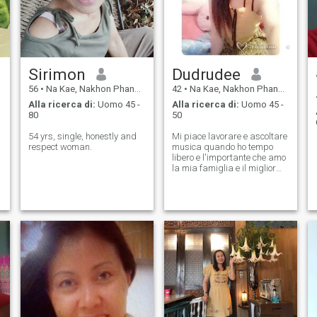
Sirimon
Dudrudee
56
•
Na Kae, Nakhon Phanom, Thailandia
42
•
Na Kae, Nakhon Phanom, Thailandia
Alla ricerca di:
Uomo 45 -
Alla ricerca di:
Uomo 45 -
80
50
54 yrs, single, honestly and
Mi piace lavorare e ascoltare
respect woman.
musica quando ho tempo
libero e l'importante che amo
la mia famiglia e il miglior
monaco per il rispetto è i miei
genitori.