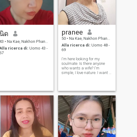
pranee
นิด
50
•
Na Kae, Nakhon Phanom, Thailandia
43
•
Na Kae, Nakhon Phanom, Thailandia
Alla ricerca di:
Uomo 48 -
Alla ricerca di:
Uomo 43 -
69
67
I'm here looking for my
soulmate. Is there anyone
who wants a wife? I'm
simple, I love nature. I want to
meet someone here who won't
deceive me. Please.