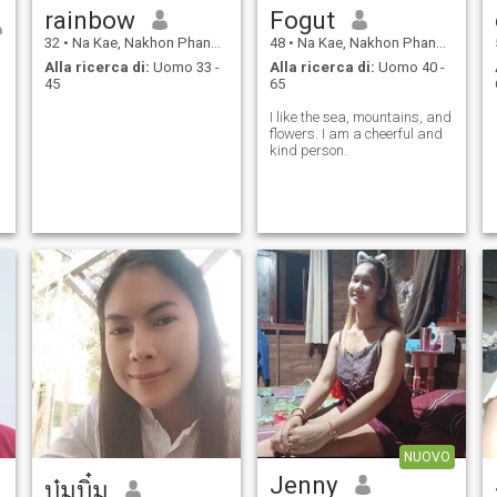
rainbow
Fogut
32
•
Na Kae, Nakhon Phanom, Thailandia
48
•
Na Kae, Nakhon Phanom, Thailandia
Alla ricerca di:
Uomo 33 -
Alla ricerca di:
Uomo 40 -
45
65
I like the sea, mountains, and
flowers. I am a cheerful and
kind person.
NUOVO
Jenny
บุ๋มบิ๋ม