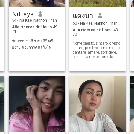
Nittaya
แดงนา
54
•
Na Kae, Nakhon Phanom, Thailandia
50
•
Na Kae, Nakhon Phanom, Thailandia
Alla ricerca di:
Uomo 49 -
Alla ricerca di:
Uomo 43 -
71
70
รักธรรมชาติ ชอบ ชึวิตเรีย
Nome onesto, sincero, onesto,
ยง่าย ต้องการคนจริงใจ
chiaro, positivo, come merito,
cantare, amare, sorridere,
come divertente, come la
risata. Come ballare, fare
esercizio, spigolare,
romanticismo.