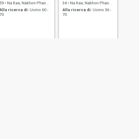
59
•
Na Kae, Nakhon Phanom, Thailandia
34
•
Na Kae, Nakhon Phanom, Thailandia
Alla ricerca di:
Uomo 60 -
Alla ricerca di:
Uomo 36 -
70
70
SUCCESSIVO
หมี
49
•
Na Kae, Nakhon Phanom, Thailandia