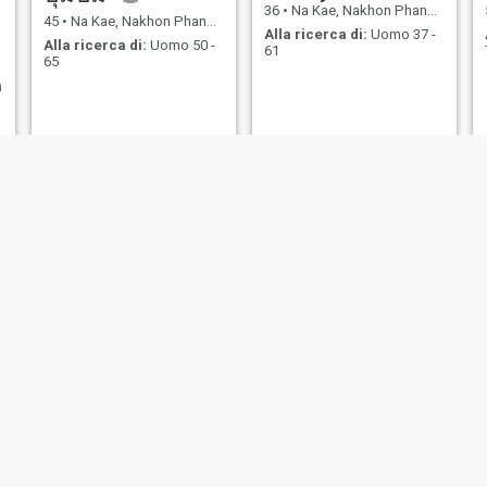
36
•
Na Kae, Nakhon Phanom, Thailandia
45
•
Na Kae, Nakhon Phanom, Thailandia
Alla ricerca di:
Uomo 37 -
Alla ricerca di:
Uomo 50 -
61
65
ก
Mally
ดาด้า
26
•
Na Kae, Nakhon Phanom, Thailandia
46
•
Na Kae, Nakhon Phanom, Thailandia