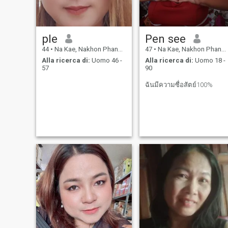
mare. Mi piace vedere luoghi
diversi e cose nuove che amo
a lungo avere avventure con
la mia Sono davvero
ple
Pen see
nell'amore di 💞 e voglio una
relazione di vita, ti aspetto,
44
•
Na Kae, Nakhon Phanom, Thailandia
47
•
Na Kae, Nakhon Phanom, Thailandia
amo molto la natura.
Alla ricerca di:
Uomo 46 -
Alla ricerca di:
Uomo 18 -
57
90
ฉันมีความซื่อสัตย์100%