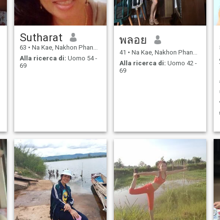
Sutharat
พลอย
63
•
Na Kae, Nakhon Phanom, Thailandia
41
•
Na Kae, Nakhon Phanom, Thailandia
Alla ricerca di:
Uomo 54 -
Alla ricerca di:
Uomo 42 -
69
69