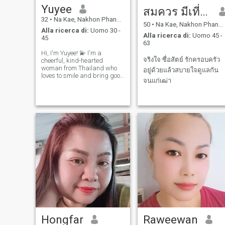
Yuyee
สมควร มีเที่ยง
32
•
Na Kae, Nakhon Phanom, Thailandia
50
•
Na Kae, Nakhon Phanom, Thailandia
Alla ricerca di:
Uomo 30 -
Alla ricerca di:
Uomo 45 -
45
63
Hi, I'm Yuyee! 💫 I'm a
จริงใจ ซื่อสัตย์ รักครอบครัว
cheerful, kind-hearted
woman from Thailand who
อยู่ด้วยแล้วสบายใจดูแลกัน
loves to smile and bring good
จนแก่เฒ่า
vibes wherever I go. I may
enjoy peaceful days, but
when there's a party — I’m all
in! 🎉
Hongfar
Raweewan