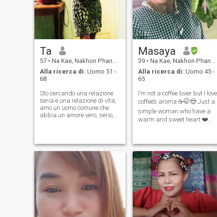
Ta
Masaya
57
•
Na Kae, Nakhon Phanom, Thailandia
39
•
Na Kae, Nakhon Phanom, Thailandia
Alla ricerca di:
Uomo 51 -
Alla ricerca di:
Uomo 45 -
68
65
Sto cercando una relazione
I’m not a coffee lover but I love
seria e una relazione di vita,
coffee’s aroma ☕️🤭😍 Just a
amo un uomo comune che
simple woman who have a
abbia un amore vero, serio,
warm and sweet heart ❤️
romantico, amorevole, e che
Looking for someone who
sia serio e che abbia una
make me delete this app
relazione per tutta la vita.
from my phone 😍 of you are
Voglio trovare il modo
looking for REAL, I’m so
migliore per ottenere il meglio
REAL.. Hope we’re match 😘
dai miei amici, voglio essere
😘
in grado di ottenere il meglio
dai miei amici. Sono vero
amore un amore davvero dal
mio cuore sono una donna
romantica ❤ ️ amo la natura,
amo le montagne, i fiumi e gli
animali.amo molto la natura,
amo viaggiare, amo molto il