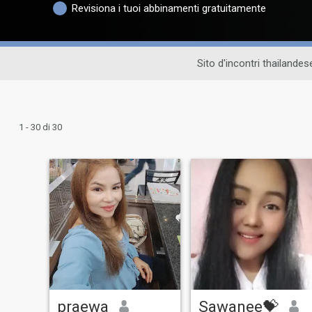
Revisiona i tuoi abbinamenti gratuitamente
Sito d'incontri thailandes
1 - 30 di 30
praewa
Sawanee💝