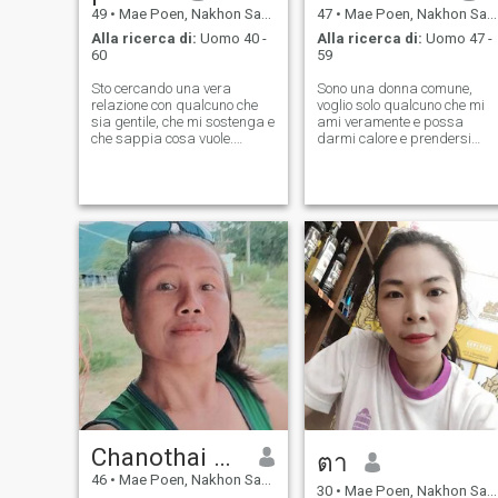
49
•
Mae Poen, Nakhon Sawan, Thailandia
47
•
Mae Poen, Nakhon Sawan, Thailandia
Alla ricerca di:
Uomo 40 -
Alla ricerca di:
Uomo 47 -
60
59
Sto cercando una vera
Sono una donna comune,
relazione con qualcuno che
voglio solo qualcuno che mi
sia gentile, che mi sostenga e
ami veramente e possa
che sappia cosa vuole.
darmi calore e prendersi
Apprezzo l'onestà e sono
cura di me.
interessato a costruire
qualcosa di significativo
insieme. Sono autonomo,
indipendente, ho un senso
dell'umorismo e un
atteggiamento positivo. Sono
alla ricerca di una relazione
a lungo termine con qualcuno
che sia intelligente e abbia
una certa chimica. Se sei
gentile, onesto e pronto a
investire in una relazione che
potrebbe portare al
matrimonio, mi piacerebbe
conoscerti meglio.
Attualmente vivo in Tailandia.
- Sì. A causa del gran
Chanothai Asbjornhus
numero di profili falsi qui,
ตา
apprezzeremmo se
46
•
Mae Poen, Nakhon Sawan, Thailandia
potessimo iniziare con una
30
•
Mae Poen, Nakhon Sawan, Thailandia