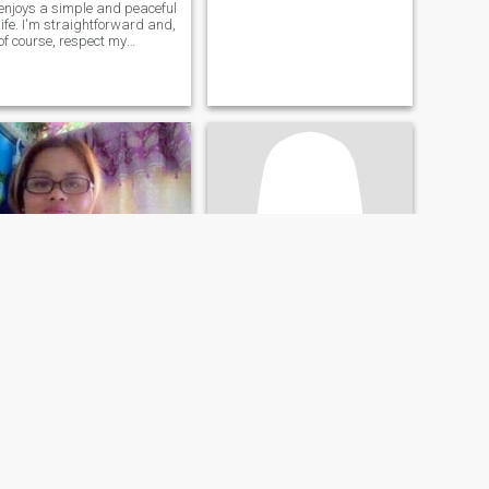
enjoys a simple and peaceful
life. I'm straightforward and,
of course, respect my
partner, and I look for the
same – someone who
respects me. If you're that
person, say hello and let's
get to know each other better.
Rattee
Nida
50
•
Mae Poen, Nakhon Sawan, Thailandia
46
•
Mae Poen, Nakhon Sawan, Thailandia
Alla ricerca di:
Uomo 44 -
Alla ricerca di:
Uomo 45 -
62
71