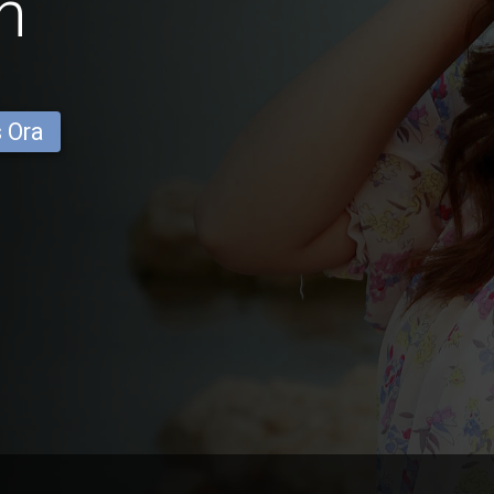
n
s Ora