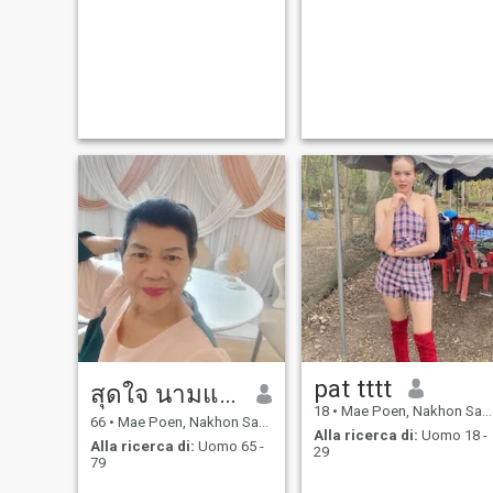
pat tttt
สุดใจ นามแสงผา
18
•
Mae Poen, Nakhon Sawan, Thailandia
66
•
Mae Poen, Nakhon Sawan, Thailandia
Alla ricerca di:
Uomo 18 -
Alla ricerca di:
Uomo 65 -
29
79