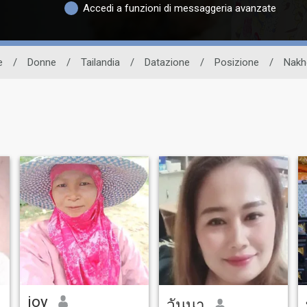
Accedi a funzioni di messaggeria avanzate
e
/
Donne
/
Tailandia
/
Datazione
/
Posizione
/
Nakh
joy
วันนา