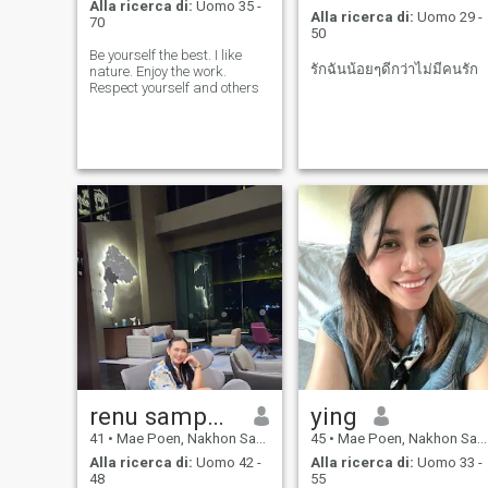
Alla ricerca di:
Uomo 35 -
videochiamata e una breve
Alla ricerca di:
Uomo 29 -
70
chiacchierata prima di
50
procedere.
Be yourself the best. I like
รักฉันน้อยๆดีกว่าไม่มีคนรัก
nature. Enjoy the work.
Respect yourself and others
renu samphao
ying
41
•
Mae Poen, Nakhon Sawan, Thailandia
45
•
Mae Poen, Nakhon Sawan, Thailandia
Alla ricerca di:
Uomo 42 -
Alla ricerca di:
Uomo 33 -
48
55