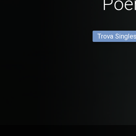
Poe
Trova Single