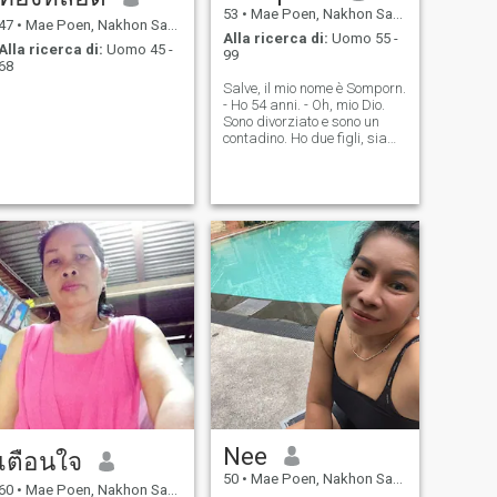
53
•
Mae Poen, Nakhon Sawan, Thailandia
47
•
Mae Poen, Nakhon Sawan, Thailandia
Alla ricerca di:
Uomo 55 -
Alla ricerca di:
Uomo 45 -
99
68
Salve, il mio nome è Somporn.
- Ho 54 anni. - Oh, mio Dio.
Sono divorziato e sono un
contadino. Ho due figli, siamo
separati e ora sono qui per
una relazione a lungo
termine, cercando di vivere
insieme alla fine della vita. -
Sono una donna. - Oh, mio
Dio. Piccolo di statura e agile
di natura, ho cercato l'amore
e la felicità nella mia vita
successiva con un uomo che
mi possa accettare e che
voglia trascorrere il nostro
Vorrei vivere in Thailandia
con un solo buon marito, se
possibile.
Nee
เตือนใจ
50
•
Mae Poen, Nakhon Sawan, Thailandia
60
•
Mae Poen, Nakhon Sawan, Thailandia