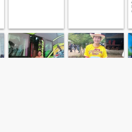
Thongkhan​
ทองหลอด
63
•
Mae Poen, Nakhon Sawan, Thailandia
45
•
Mae Poen, Nakhon Sawan, Thailandia
Alla ricerca di:
Uomo 53 -
Alla ricerca di:
Uomo 40 -
68
60