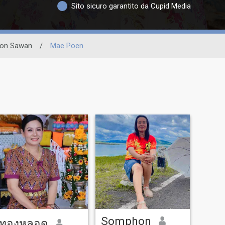
Sito sicuro garantito da Cupid Media
on Sawan
/
Mae Poen
Somphon
ทองหลอด