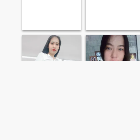
Mos
การ์ตูน
27
•
Mae Poen, Nakhon Sawan, Thailandia
33
•
Mae Poen, Nakhon Sawan, Thailandia
Alla ricerca di:
Uomo 25 -
Alla ricerca di:
Uomo 30 -
45
50