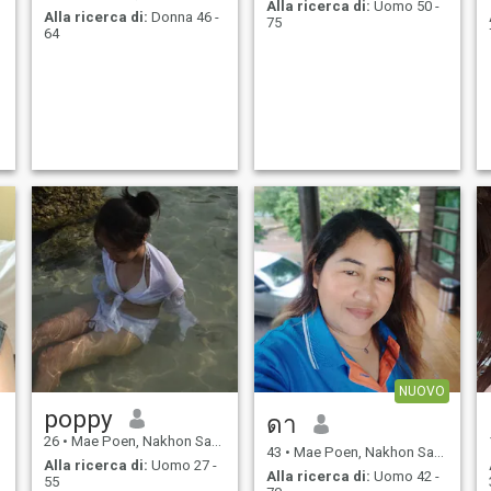
Alla ricerca di:
Uomo 50 -
Alla ricerca di:
Donna 46 -
75
64
NUOVO
poppy
ดา
26
•
Mae Poen, Nakhon Sawan, Thailandia
43
•
Mae Poen, Nakhon Sawan, Thailandia
Alla ricerca di:
Uomo 27 -
Alla ricerca di:
Uomo 42 -
55