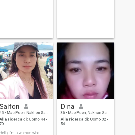
Saifon
Dina
45
•
Mae Poen, Nakhon Sawan, Thailandia
36
•
Mae Poen, Nakhon Sawan, Thailandia
Alla ricerca di:
Uomo 44 -
Alla ricerca di:
Uomo 32 -
70
54
Hello, I'm a woman who