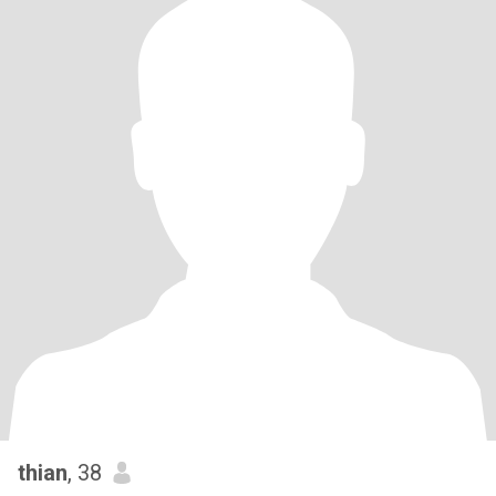
thian
, 38