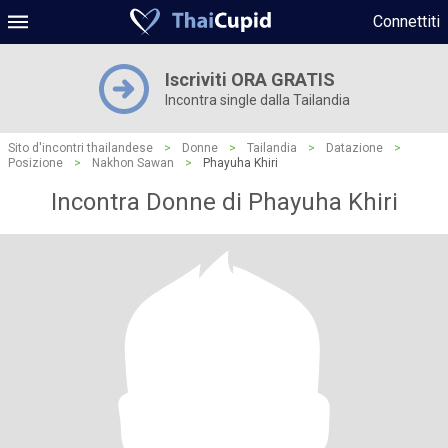
Connettiti
Iscriviti ORA GRATIS
Incontra single dalla Tailandia
Sito d'incontri thailandese
>
Donne
>
Tailandia
>
Datazione
>
Posizione
>
Nakhon Sawan
>
Phayuha Khiri
Incontra Donne di Phayuha Khiri