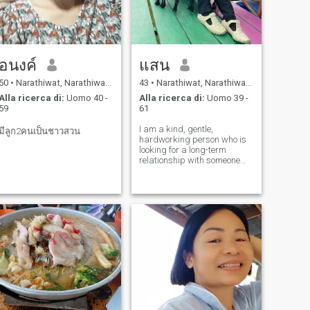
อนงค์
แสน
50
•
Narathiwat, Narathiwat, Thailandia
43
•
Narathiwat, Narathiwat, Thailandia
Alla ricerca di:
Uomo 40 -
Alla ricerca di:
Uomo 39 -
59
61
I am a kind, gentle,
มีลูก2คนเป็นชาวสวน
hardworking person who is
looking for a long-term
relationship with someone
who wants to spend their life
together and help build a
family.