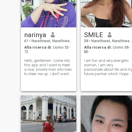
narinya
SMILE
61
•
Narathiwat, Narathiwat, Thailandia
38
•
Narathiwat, Narathiwat, Thailandia
Alla ricerca di:
Uomo 53 -
Alla ricerca di:
Uomo 38 -
72
80
Hello, gentlemen. I come into
I am fun and very energetic
this app and I want to meet
woman, I am very
a nice, sincere man who lives
passionate about life and m
to cheer me up. I don't want to
future partner which I hope t
talk to the squammers. Don't
find here. I am easy-going
say hello to me. For good
and love to wake up early to
people, I'm sincere to
have time to cook a delicious
everyone. Normal women,
breakfast for my beloved
healthy, good-hearted, don't
people. My friends say that I
love