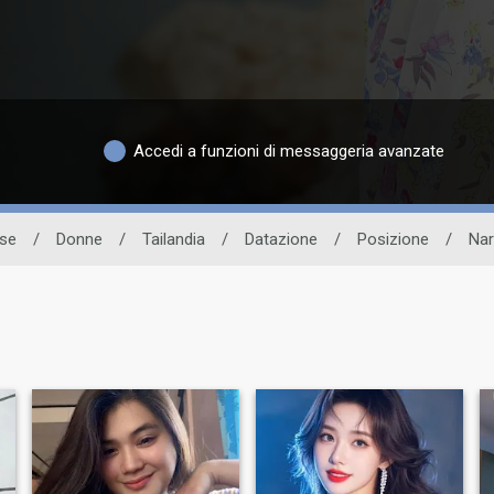
Accedi a funzioni di messaggeria avanzate
ese
/
Donne
/
Tailandia
/
Datazione
/
Posizione
/
Nar