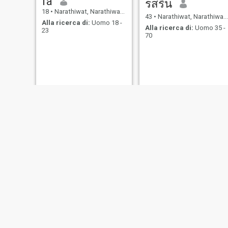
fa
รสริน
18
•
Narathiwat, Narathiwat, Thailandia
43
•
Narathiwat, Narathiwat, Thailandia
Alla ricerca di:
Uomo 18 -
Alla ricerca di:
Uomo 35 -
23
70
sikin
Nur
31
•
Narathiwat, Narathiwat, Thailandia
24
•
Narathiwat, Narathiwat, Thailandia