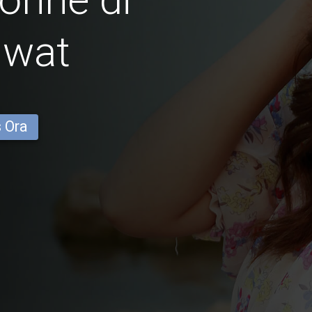
iwat
s Ora