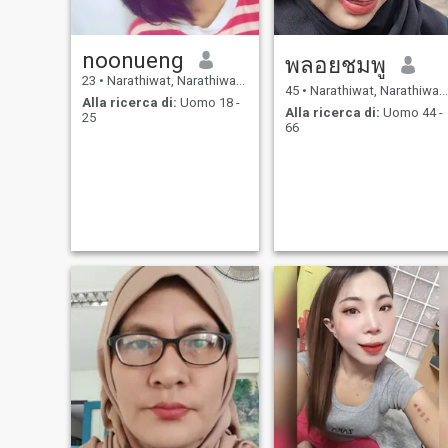
noonueng
พลอยชมพู
23
•
Narathiwat, Narathiwat, Thailandia
45
•
Narathiwat, Narathiwat, Thailandia
Alla ricerca di:
Uomo 18 -
Alla ricerca di:
Uomo 44 -
25
66