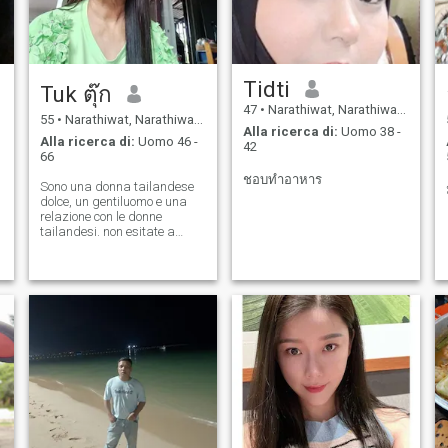
Tidti
Tuk ตุ๊ก
47
•
Narathiwat, Narathiwat, Thailandia
55
•
Narathiwat, Narathiwat, Thailandia
Alla ricerca di:
Uomo 38 -
Alla ricerca di:
Uomo 46 -
42
66
ชอบทำอาหาร
Sono una donna tailandese
dolce, un gentiluomo e una
relazione con le donne
tailandesi. non esitate a
contattarci.