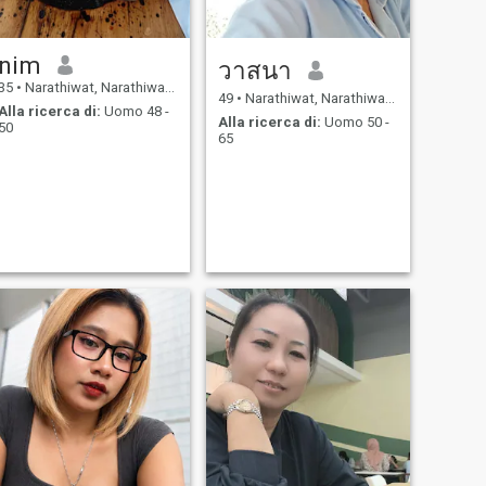
nim
วาสนา
35
•
Narathiwat, Narathiwat, Thailandia
49
•
Narathiwat, Narathiwat, Thailandia
Alla ricerca di:
Uomo 48 -
Alla ricerca di:
Uomo 50 -
50
65