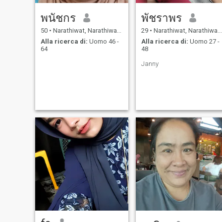
พนัชกร
พัชราพร
50
•
Narathiwat, Narathiwat, Thailandia
29
•
Narathiwat, Narathiwat, Thailandia
Alla ricerca di:
Uomo 46 -
Alla ricerca di:
Uomo 27 -
64
48
Janny