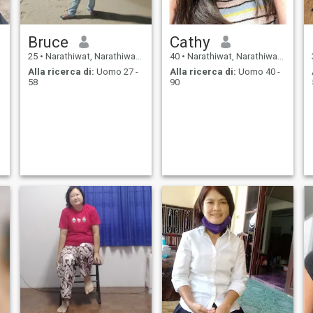
Bruce
Cathy
25
•
Narathiwat, Narathiwat, Thailandia
40
•
Narathiwat, Narathiwat, Thailandia
Alla ricerca di:
Uomo 27 -
Alla ricerca di:
Uomo 40 -
58
90