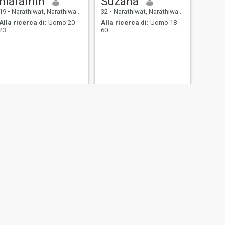
niaramin
Suzana
19
•
Narathiwat, Narathiwat, Thailandia
32
•
Narathiwat, Narathiwat, Thailandia
Alla ricerca di:
Uomo 20 -
Alla ricerca di:
Uomo 18 -
23
60
SUCCESSIVO
Arisa
37
•
Narathiwat, Narathiwat, Thailandia