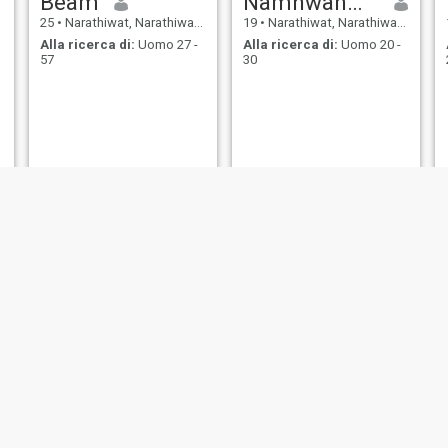
Beam
Namhwan🍯🐝
25
•
Narathiwat, Narathiwat, Thailandia
19
•
Narathiwat, Narathiwat, Thailandia
Alla ricerca di:
Uomo 27 -
Alla ricerca di:
Uomo 20 -
57
30
santa
สารีปะ
18
•
Narathiwat, Narathiwat, Thailandia