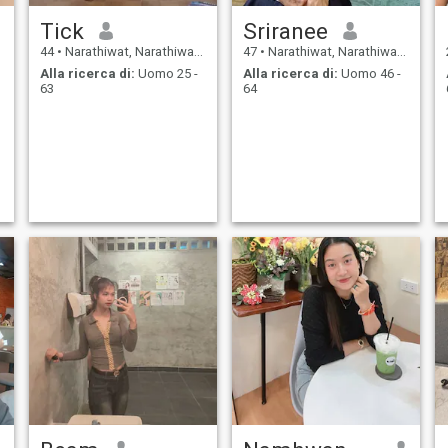
Tick
Sriranee
44
•
Narathiwat, Narathiwat, Thailandia
47
•
Narathiwat, Narathiwat, Thailandia
Alla ricerca di:
Uomo 25 -
Alla ricerca di:
Uomo 46 -
63
64