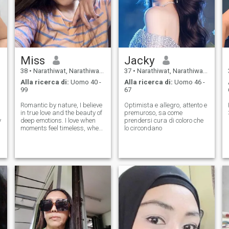
Miss
Jacky
38
•
Narathiwat, Narathiwat, Thailandia
37
•
Narathiwat, Narathiwat, Thailandia
Alla ricerca di:
Uomo 40 -
Alla ricerca di:
Uomo 46 -
99
67
Romantic by nature, I believe
Optimista e allegro, attento e
in true love and the beauty of
premuroso, sa come
y
deep emotions. I love when
prendersi cura di coloro che
o
moments feel timeless, when
lo circondano
a smile speaks louder than
words, and when tenderness
becomes the language of two
hearts. I am passionate,
curious, and warm-hearted.