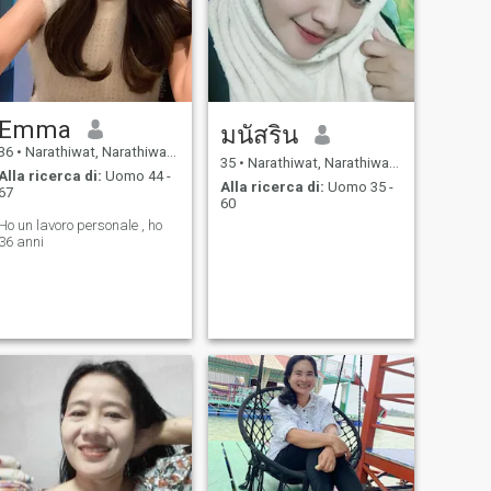
Emma
มนัสริน
36
•
Narathiwat, Narathiwat, Thailandia
35
•
Narathiwat, Narathiwat, Thailandia
Alla ricerca di:
Uomo 44 -
Alla ricerca di:
Uomo 35 -
67
60
Ho un lavoro personale , ho
36 anni