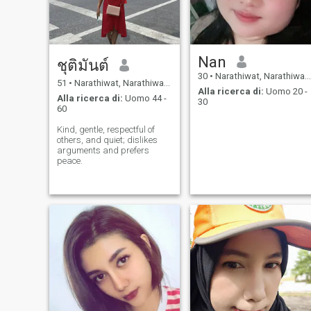
Nan
ชุติมันต์
30
•
Narathiwat, Narathiwat, Thailandia
51
•
Narathiwat, Narathiwat, Thailandia
Alla ricerca di:
Uomo 20 -
Alla ricerca di:
Uomo 44 -
30
60
Kind, gentle, respectful of
others, and quiet; dislikes
arguments and prefers
peace.