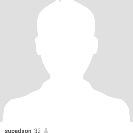
supadson
, 32