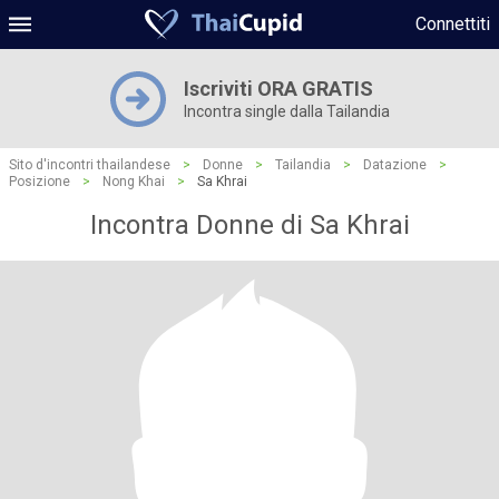
Connettiti
Iscriviti ORA GRATIS
Incontra single dalla Tailandia
Sito d'incontri thailandese
>
Donne
>
Tailandia
>
Datazione
>
Posizione
>
Nong Khai
>
Sa Khrai
Incontra Donne di Sa Khrai