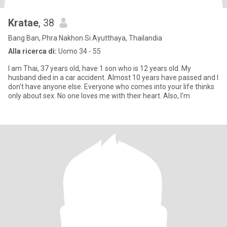
Kratae
, 38
Bang Ban, Phra Nakhon Si Ayutthaya, Thailandia
Alla ricerca di:
Uomo 34 - 55
I am Thai, 37 years old, have 1 son who is 12 years old. My
husband died in a car accident. Almost 10 years have passed and I
don't have anyone else. Everyone who comes into your life thinks
only about sex. No one loves me with their heart. Also, I'm