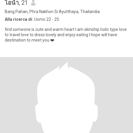
ไอน้ำ
, 21
Bang Pahan, Phra Nakhon Si Ayutthaya, Thailandia
Alla ricerca di:
Uomo 22 - 25
find someone is cute and warm heart I am skinship holic type love
to travel love to dress lovely and enjoy eating I hope will have
destination to meet you ❤️