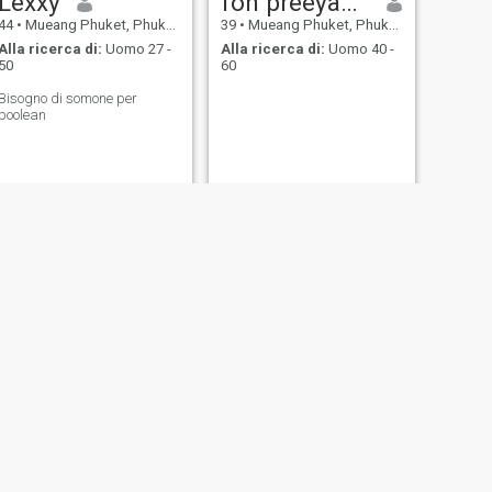
Lexxy
fon preeyaporn
44
•
Mueang Phuket, Phuket, Thailandia
39
•
Mueang Phuket, Phuket, Thailandia
Alla ricerca di:
Uomo 27 -
Alla ricerca di:
Uomo 40 -
50
60
Bisogno di somone per
boolean
SUCCESSIVO
Gunyaluk
30
•
Mueang Phuket, Phuket, Thailandia