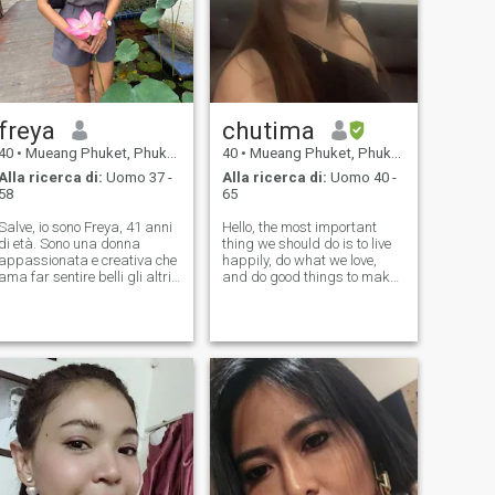
freya
chutima
40
•
Mueang Phuket, Phuket, Thailandia
40
•
Mueang Phuket, Phuket, Thailandia
Alla ricerca di:
Uomo 37 -
Alla ricerca di:
Uomo 40 -
58
65
Salve, io sono Freya, 41 anni
Hello, the most important
di età. Sono una donna
thing we should do is to live
appassionata e creativa che
happily, do what we love,
ama far sentire belli gli altri,
and do good things to make
sia attraverso il mio lavoro
others love us. What I want
nella spa e nel waxing
most is to have a happy
studio, sia aiutandoli a
family with the people I love,
trovare fiducia nelle mie
and I hope that one day my
collezioni di lingerie e costumi
wish will come true. My name
da bagno. Credo nell'amore
is
che sia genuino e sincero
come le connessioni che creo
nel mio lavoro. Sono qui alla
ricerca di una relazione seria
e amorevole che possa
condurre al matrimonio con
qualcuno che apprezzi