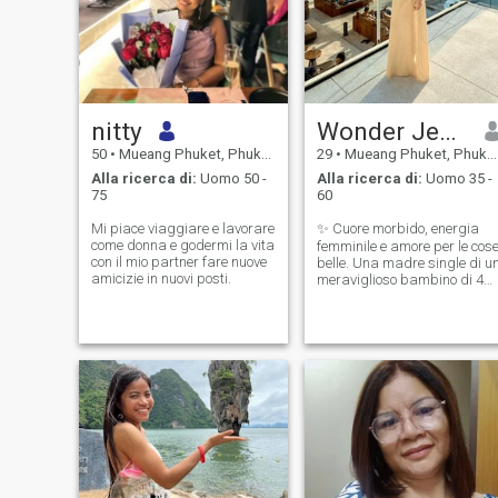
nitty
Wonder Jennie
50
•
Mueang Phuket, Phuket, Thailandia
29
•
Mueang Phuket, Phuket, Thailandia
Alla ricerca di:
Uomo 50 -
Alla ricerca di:
Uomo 35 -
75
60
Mi piace viaggiare e lavorare
✨ Cuore morbido, energia
come donna e godermi la vita
femminile e amore per le cos
con il mio partner fare nuove
belle. Una madre single di u
amicizie in nuovi posti.
meraviglioso bambino di 4
anni. Mio figlio e mia madre
sono tutto il mio cuore. Se am
me, spero che ami anche loro
❤️ Mi piacciono le belle
esperienze, le conversazioni
significative, le sorprese
premurose, il buon cibo e il
tempo di qualità con la
persona giusta. Con l'uomo
giusto, sono dolce, solidale,
profondamente leale, e tutto
dentro.