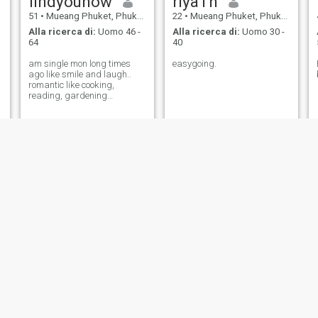
findyounow
riyaTh
51
•
Mueang Phuket, Phuket, Thailandia
22
•
Mueang Phuket, Phuket, Thailandia
Alla ricerca di:
Uomo 46 -
Alla ricerca di:
Uomo 30 -
64
40
am single mon long times
easygoing.
ago like smile and laugh..
romantic like cooking,
reading, gardening
mountain the sea..if i love i
will love forever
Chrisha
Erika
40
•
Mueang Phuket, Phuket, Thailandia
26
•
Mueang Phuket, Phuket, Thailandia