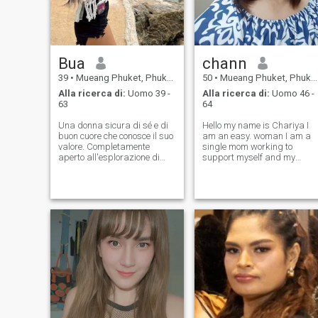
Bua
chann
39
•
Mueang Phuket, Phuket, Thailandia
50
•
Mueang Phuket, Phuket, Thailandia
Alla ricerca di:
Uomo 39 -
Alla ricerca di:
Uomo 46 -
63
64
Una donna sicura di sé e di
Hello my name is Chariya I
buon cuore che conosce il suo
am an easy. woman I am a
valore. Completamente
single mom working to
aperto all'esplorazione di
support myself and my
nuove culture e prospettive.
children I have 2 children wh
Sono Bua dalla Thailandia,
are both grown up 22and 18.
sono una donna positiva e
year old and studying I live i
tranquilla. Credo che una
Phuket working as a tour
buona relazione inizi con
guide and taxi driver and I
onestà, rispetto e buona
am look
comunicazione. Sono una
ragazza normale e sorrido
facilmente. Ho una vita
semplice. Amare la mia
famiglia, prendermi cura
delle persone che amo. Mi
piace fare esercizio,
viaggiare in vacanza e
cucinare per la mia famiglia.