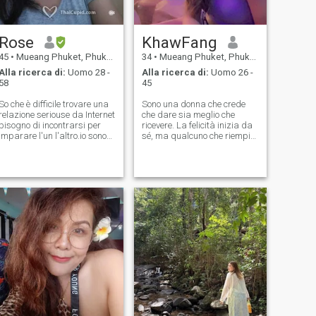
Rose
KhawFang
45
•
Mueang Phuket, Phuket, Thailandia
34
•
Mueang Phuket, Phuket, Thailandia
Alla ricerca di:
Uomo 28 -
Alla ricerca di:
Uomo 26 -
58
45
So che è difficile trovare una
Sono una donna che crede
relazione seriouse da Internet
che dare sia meglio che
bisogno di incontrarsi per
ricevere. La felicità inizia da
imparare l'un l'altro.io sono
sé, ma qualcuno che riempie
onestà genuina senso
ciò che manca renderà la
dell'umorismo:-) mai sposato
vita più potente e più
non avere kids.ing quello
completa. questo viaggio
giusto di cui posso fidarmi
speciale dovrà sempre
per la relazione a lungo
superare gli ostacoli, ma
termine.mi piace cucinare
fidarsi e darci le cose l'un
musica spiaggia.spero di
l'altro. il giorno ci porterà
potervi incontrare qui :)
sempre felicità e successo.