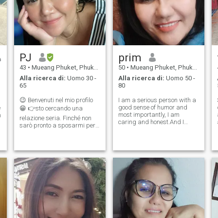
PJ
prim
43
•
Mueang Phuket, Phuket, Thailandia
50
•
Mueang Phuket, Phuket, Thailandia
Alla ricerca di:
Uomo 30 -
Alla ricerca di:
Uomo 50 -
65
80
😉 Benvenuti nel mio profilo
I am a serious person with a
good sense of humor and
e
😁 👉sto cercando una
most importantly, I am
n
relazione seria. Finché non
caring and honest.And I
sarò pronto a sposarmi per
didn't come here to have sex
le persone che amo. Anche se
on call..If you want that then
i
ho un'attività qui. Se
please scroll through my
.
necessario, farò dei piani.
profile...but if you are serious
Gestirlo in modo che possa
and want a good life partner
funzionare online. ..ho una
the
buona educazione ( laurea in
giurisprudenza) ma ora
inizio la mia attività
immobiliare a Phuket 👉
sono una donna energica.
Ama fare molte attività, come
praticare sport, musica,