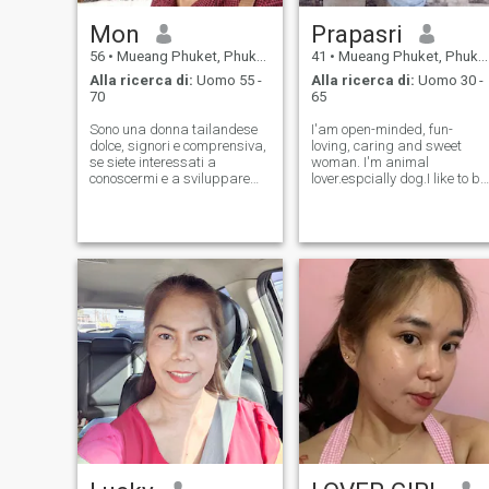
sopportarlo per superarlo se
Mon
Prapasri
Il loto non si vanta mai di
essere superiore a chiunque.
56
•
Mueang Phuket, Phuket, Thailandia
41
•
Mueang Phuket, Phuket, Thailandia
Ogni fiore cresce e fiorisce nel
Alla ricerca di:
Uomo 55 -
Alla ricerca di:
Uomo 30 -
suo tempo e nella sua
70
65
stagione. Non perdere tempo
a paragonare gli altri o a
Sono una donna tailandese
I'am open-minded, fun-
sminuire te stesso.
dolce, signori e comprensiva,
loving, caring and sweet
se siete interessati a
woman. I'm animal
conoscermi e a sviluppare
lover.espcially dog.I like to be
una relazione con un
active and spend. my free
assistente, non esitate a
time. outdoors,ride a bike
contattarci.
and runing, I'm looking for a
man who is smart, kind, and
honest,I'm interested in
something mor