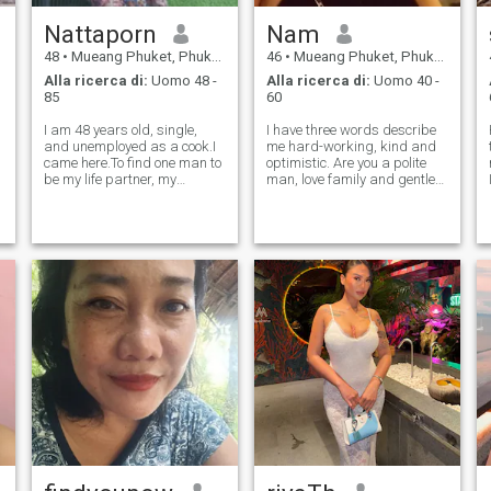
Nattaporn
Nam
48
•
Mueang Phuket, Phuket, Thailandia
46
•
Mueang Phuket, Phuket, Thailandia
Alla ricerca di:
Uomo 48 -
Alla ricerca di:
Uomo 40 -
85
60
I am 48 years old, single,
I have three words describe
and unemployed as a cook.I
me hard-working, kind and
came here.To find one man to
optimistic. Are you a polite
be my life partner, my
man, love family and gentle?
husband.I was looking for a
If, yes I think I will like you. I
gentleman, and I was willing
love to cooking listen to music
to be open-minded and
and travel. I want to find
accepting of each other. I
someone make me happy
wanted a better life, and
and share everything i
when I found