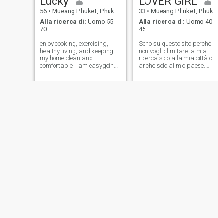
Lucky
LOVER GIRL
56
•
Mueang Phuket, Phuket, Thailandia
33
•
Mueang Phuket, Phuket, Thailandia
Alla ricerca di:
Uomo 55 -
Alla ricerca di:
Uomo 40 -
70
45
enjoy cooking, exercising,
Sono su questo sito perché
healthy living, and keeping
non voglio limitare la mia
my home clean and
ricerca solo alla mia città o
comfortable. I am easygoing,
anche solo al mio paese.
hardworking, and enjoy
Forse è un punto di vista
peaceful, happy moments in
troppo romantico o filosofico,
life.
ma mi considero una donna
tenera, dolce e calma. Sono
una persona molto
romantica. Quindi, se siete
alla ricerca di un buon
amico, di una moglie fedele e
di un amante appassionato,
avete trovato una donna del
genere. Benvenuto nel mio
meraviglioso mondo e se sei
molto premuroso, sincero e
amorevole, hai tutte le
possibilità di conquistare il
mio cuore e - Cosa ne pensi?
Hobi e interessi Mi piace
passeggiare per la città di
Suttisa
kate
notte. - Adoro il mare. - Sì.
Amo nuotare e prendere il
27
•
Mueang Phuket, Phuket, Thailandia
43
•
Mueang Phuket, Phuket, Thailandia