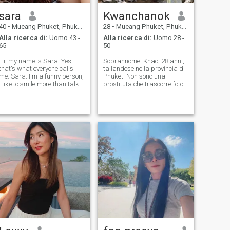
sara
Kwanchanok
40
•
Mueang Phuket, Phuket, Thailandia
28
•
Mueang Phuket, Phuket, Thailandia
Alla ricerca di:
Uomo 43 -
Alla ricerca di:
Uomo 28 -
65
50
Hi, my name is Sara. Yes,
Soprannome: Khao, 28 anni,
that's what everyone calls
tailandese nella provincia di
me. Sara. I'm a funny person,
Phuket. Non sono una
I like to smile more than talk.
prostituta che trascorre foto
I'm a cheerful person, I don't
pornografiche. Non voglio
like drama, I love animals, I
parlare di sesso. Sto
love nature, I love cooking.
cercando una relazione a
Hopefully we have something
lungo termine, un buon
in common and can
fidanzato, un fidanzato che
mi sostiene in ogni modo. I
truffatori non devono
sprecare. Se i truffatori
osano contattarmi, ti
segnalerò.