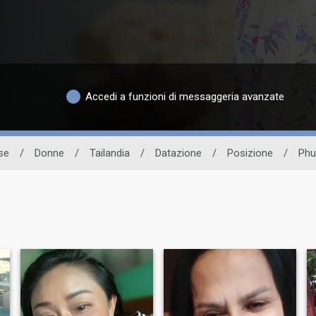
Accedi a funzioni di messaggeria avanzate
se
/
Donne
/
Tailandia
/
Datazione
/
Posizione
/
Phu