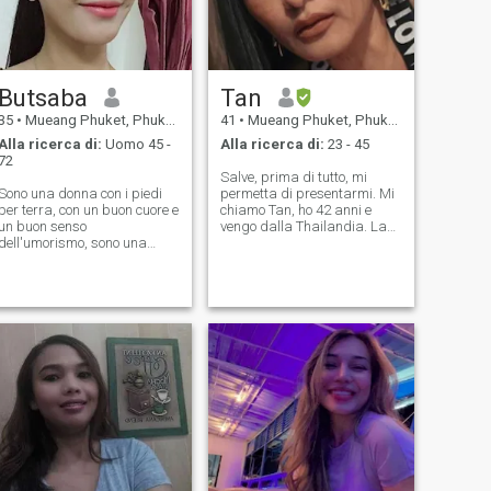
onestà, rispetto e sogni
condivisi. Se sei pronto per
un amore che sia bello e
autentico come la vita che
possiamo costruire insieme,
Butsaba
Tan
connettiamoci e vediamo
dove i nostri cuori possono
35
•
Mueang Phuket, Phuket, Thailandia
41
•
Mueang Phuket, Phuket, Thailandia
portarci.
Alla ricerca di:
Uomo 45 -
Alla ricerca di:
23 - 45
72
Salve, prima di tutto, mi
Sono una donna con i piedi
permetta di presentarmi. Mi
per terra, con un buon cuore e
chiamo Tan, ho 42 anni e
un buon senso
vengo dalla Thailandia. La
dell'umorismo, sono una
mia casa è a circa 250
donna che ama la sua
chilometri da Bangkok. Sono
famiglia ed è molto orientata
qui per trovare un amico,
verso la famiglia. Sono
un'anima gemella, o un
amorevole, premuroso e
futuro marito se abbiamo gli
sincero. Amo viaggiare in
stessi ideali. Sto cercando un
posti nuovi e incontrare nuove
tipo gentile, allegro, e non un
persone, sono molto facile con
flirt. Chiunque mi veda come
un cuore pieno di amore e
una bargirl o una prostituta,
cura per i miei cari e per tutti
scorri oltre.
quelli che mi circondano.