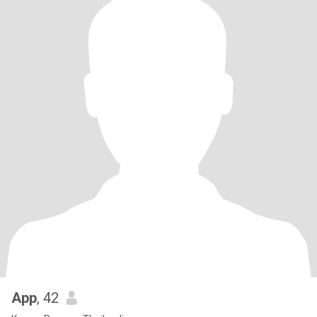
App
, 42