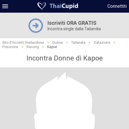
Connettiti
Iscriviti ORA GRATIS
Incontra single dalla Tailandia
Sito d'incontri thailandese
>
Donne
>
Tailandia
>
Datazione
>
Posizione
>
Ranong
>
Kapoe
Incontra Donne di Kapoe