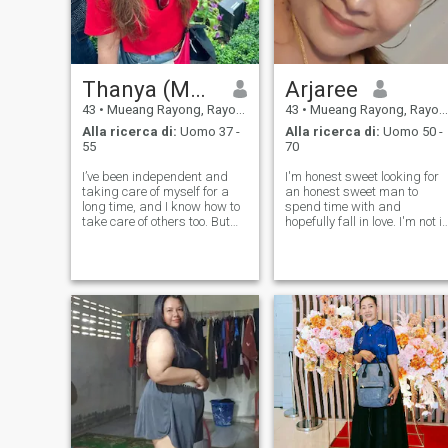
vivere con me insieme. Ho un
aspetto serio non sono in
vacanza se mi piace andare
al parco mi piace la
montagna mi piace cascata
Thanya​ (M​od)​
Arjaree​
43
•
Mueang Rayong, Rayong, Thailandia
43
•
Mueang Rayong, Rayong, Thailandia
Alla ricerca di:
Uomo 37 -
Alla ricerca di:
Uomo 50 -
55
70
I’ve been independent and
I'm​ honest​ sweet​ looking​ for​
taking care of myself for a
an​ honest​ sweet​ man​ to​
long time, and I know how to
spend​ time​ with​ and​
take care of others too. But
hopefully​ fall​ in​ love.​ I'm​ not​ in
deep down, I want a man
to​ mind​ game.​ I​ like​ to​ keep​
who can truly support me —
fit, I​ love​ going​ for​ walks​ by​
emotionally and financially. In
the​ sea​ or​ I​ like​ to​ cooking​ I​
return, I will give him loyalty,
can​ guaran
love, and the emotiona