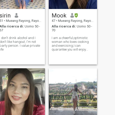
sirin
Mook
51
•
Mueang Rayong, Rayong, Thailandia
47
•
Mueang Rayong, Rayong, Thailandia
Alla ricerca di:
Uomo 50 -
Alla ricerca di:
Uomo 50 -
67
70
I don't drink alcohol and I
I am a cheerful,optimistic
don't like hangout, I'm not
woman who loves cooking
party person. I value private
and exercising,I can
life
quarantee you will enjoy
delicious homemade meals,I
have stable job (Nurse) I live
with 2 cats,my children
grown 1st finished university
2nd studying university.