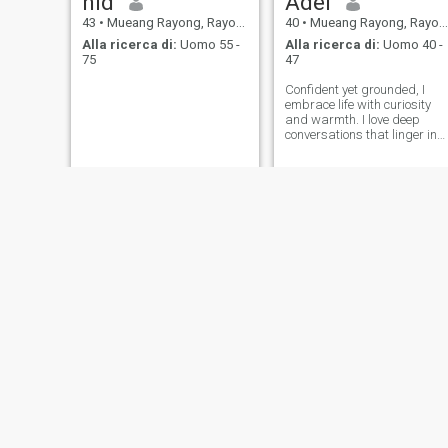
nid
Adel
43
•
Mueang Rayong, Rayong, Thailandia
40
•
Mueang Rayong, Rayong, Thailandia
Alla ricerca di:
Uomo 55 -
Alla ricerca di:
Uomo 40 -
75
47
Confident yet grounded, I
embrace life with curiosity
and warmth. I love deep
conversations that linger in
your mind, spontaneous
adventures, and quiet
moments that say more than
words ever could. I believe in
connection that grows
naturally slow,
Lhen
NID
43
•
Mueang Rayong, Rayong, Thailandia
51
•
Mueang Rayong, Rayong, Thailandia