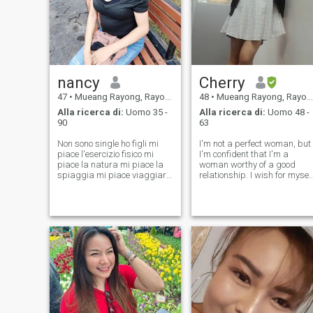
nancy
Cherry
47
•
Mueang Rayong, Rayong, Thailandia
48
•
Mueang Rayong, Rayong, Thailandia
Alla ricerca di:
Uomo 35 -
Alla ricerca di:
Uomo 48 -
90
63
Non sono single ho figli mi
I'm not a perfect woman, but
piace l'esercizio fisico mi
I'm confident that I'm a
piace la natura mi piace la
woman worthy of a good
spiaggia mi piace viaggiare
relationship. I wish for myself
🧳 so parlare inglese bene
to be able to be alone without
non mi piace l'uomo
feeling lacking anything. If
tailandese perché l'uomo
one day I want to be with
tailandese non è buono mi
someone, I wish that they lov
piace straniero voglio
me enough to be conside
sposare la famiglia Mack
con un uomo straniero di cui
non mi importa Non sono un
buon fan della salute, ma
sono un buon fan della
salute, e sono un uomo di
buona salute e posso
amarmi e sposarmi e posso