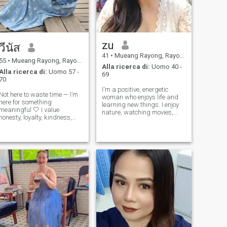
finanziariamente, no. Se stai
cercando una brava donna,
allora... Cerchiamo di
conoscerci meglio.
zu
วีนัส
41
•
Mueang Rayong, Rayong, Thailandia
55
•
Mueang Rayong, Rayong, Thailandia
Alla ricerca di:
Uomo 40 -
Alla ricerca di:
Uomo 57 -
69
70
I'm a positive, energetic
Not here to waste time — I’m
woman who enjoys life and
here for something
learning new things. I enjoy
meaningful 🤍 I value
nature, watching movies,
honesty, loyalty, kindness,
listening to music, cooking,
and good communication. I
and spending time with my
believe the right relationship
loved ones. I'm looking for a
feels safe, easy, and mutual.
serious relationship and a
I’m looking for someone who
future together. I don't want
knows what they want and
sh
is ready