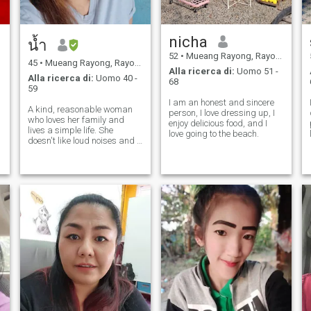
nicha
น้ำ
52
•
Mueang Rayong, Rayong, Thailandia
45
•
Mueang Rayong, Rayong, Thailandia
Alla ricerca di:
Uomo 51 -
Alla ricerca di:
Uomo 40 -
68
59
I am an honest and sincere
A kind, reasonable woman
person, I love dressing up, I
who loves her family and
enjoy delicious food, and I
lives a simple life. She
love going to the beach.
doesn't like loud noises and .
She loves nature and loves
cooking, but she also takes
care of herself all the time.
(I'm a smart, analytical
woman, so scammers, don't
waste you