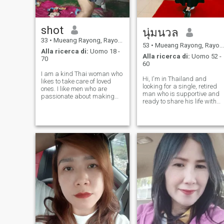
shot
นุ่มนวล
33
•
Mueang Rayong, Rayong, Thailandia
53
•
Mueang Rayong, Rayong, Thailandia
Alla ricerca di:
Uomo 18 -
Alla ricerca di:
Uomo 52 -
70
60
I am a kind Thai woman who
Hi, I'm in Thailand and
likes to take care of loved
looking for a single, retired
ones. I like men who are
man who is supportive and
passionate about making
ready to share his life with
women smile. I don't want
me—eating, traveling, doing
luxury. I just want to feel who.
good deeds in his old age,
Some people are interested
taking care of each other. I'm
and want to have a
looking for a kind, good-
relationship that is in
natured man who is
harmony with love
financially