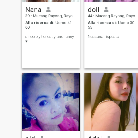
Nana
doll
39
•
Mueang Rayong, Rayong, Thailandia
44
•
Mueang Rayong, Rayong, Thailandia
Alla ricerca di:
Uomo 41 -
Alla ricerca di:
Uomo 30 -
60
55
sincerely honestly and funny
Nessuna risposta
♥️