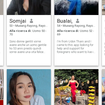
Somjai
Bualai,
53
•
Mueang Rayong, Rayong, Thailandia
54
•
Mueang Rayong, Rayong, Thailandia
Alla ricerca di:
Uomo 50 -
Alla ricerca di:
Uomo 52 -
70
69
Sono donne gentili vorrei
I'm from Udon Thani and I
avere anche un uomo gentile
came to this app looking for
ho 53 anni presto quindi
help and support for
​
vorrei avere una vita felice
foreigners who want to live in
con la persona giusta, so che
Thailand. I'm 54 years
è impossibile ottenere una
old.I'm good at farming and I
perfetta in 💯% solo essere
value my independence and
un uomo gentile e può
prefer not to get involved with
prendersi cura di me basta,
. If you like women like me, fee
aspettando la persona
giusta