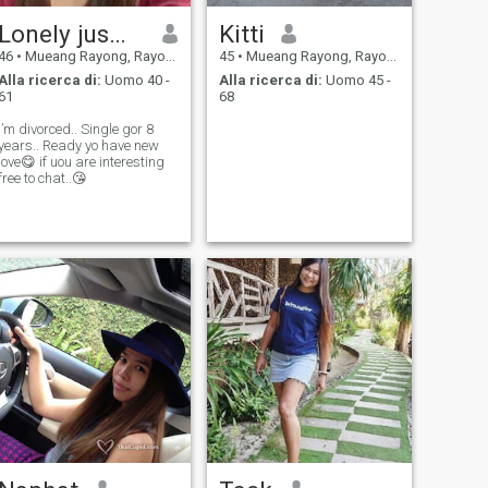
Lonely jusmin
Kitti
46
•
Mueang Rayong, Rayong, Thailandia
45
•
Mueang Rayong, Rayong, Thailandia
Alla ricerca di:
Uomo 40 -
Alla ricerca di:
Uomo 45 -
61
68
I’m divorced.. Single gor 8
years.. Ready yo have new
love😋 if uou are interesting
free to chat..😘