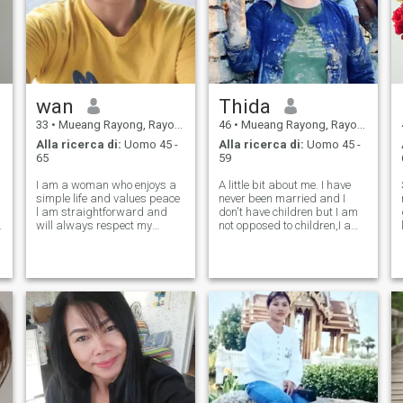
wan
Thida
33
•
Mueang Rayong, Rayong, Thailandia
46
•
Mueang Rayong, Rayong, Thailandia
Alla ricerca di:
Uomo 45 -
Alla ricerca di:
Uomo 45 -
65
59
I am a woman who enjoys a
A little bit about me. I have
simple life and values peace
never been married and I
l am straightforward and
don't have children but I am
will always respect my
not opposed to children,I am
partner l am looking for a
serious, honest and
man seeks the same
committed. I believe in the
someone who respects me
power of true love and am
e
and with whom we cam be
ready to act in this matter
everything to each other i
with sincerity and fulfillment
in