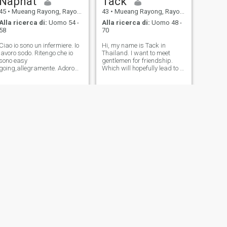
Naphat
Tack
45
•
Mueang Rayong, Rayong, Thailandia
43
•
Mueang Rayong, Rayong, Thailandia
Alla ricerca di:
Uomo 54 -
Alla ricerca di:
Uomo 48 -
58
70
Ciao io sono un infermiere. Io
Hi, my name is Tack in
lavoro sodo. Ritengo che io
Thailand. I want to meet
sono easy
gentlemen for friendship.
going,allegramente. Adoro
Which will hopefully lead to a
viaggiare.
long-term commitment. I am
a Thai woman who is sweet,
gentle and understanding. If
you are interested in getting
to know me and developing a
r
SUCCESSIVO
Pat
57
•
Mueang Rayong, Rayong, Thailandia