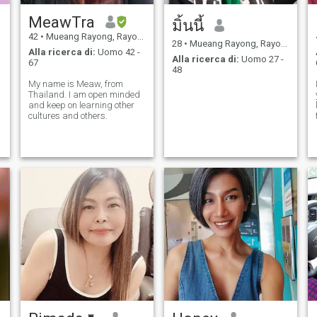
MeawTra
มิ้นนี้
42
•
Mueang Rayong, Rayong, Thailandia
28
•
Mueang Rayong, Rayong, Thailandia
Alla ricerca di:
Uomo 42 -
Alla ricerca di:
Uomo 27 -
67
48
My name is Meaw, from
Thailand. I am open minded
and keep on learning other
cultures and others.