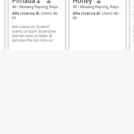
Pimada🌷
Honey
46
•
Mueang Rayong, Rayong, Thailandia
45
•
Mueang Rayong, Rayong, Thailandia
Alla ricerca di:
Uomo 46 -
Alla ricerca di:
Uomo 40 -
61
60
Non siamo un "premio",
siamo un team di persone
che non sono un team di
persone che non sono un
team di persone che non sono
una squadra. Siamo un
team di persone che sono un
team di persone che sono un
team di persone che sono un
team di persone che sono un
team di persone che non sono
un team di persone che sono
una squadra di persone che
non sono un team di persone
che sono una squadra di
persone che sono una
squadra di persone che è
una squadra di persone che
è una squadra
Busaya
Prettypu
41
•
Mueang Rayong, Rayong, Thailandia
60
•
Mueang Rayong, Rayong, Thailandia