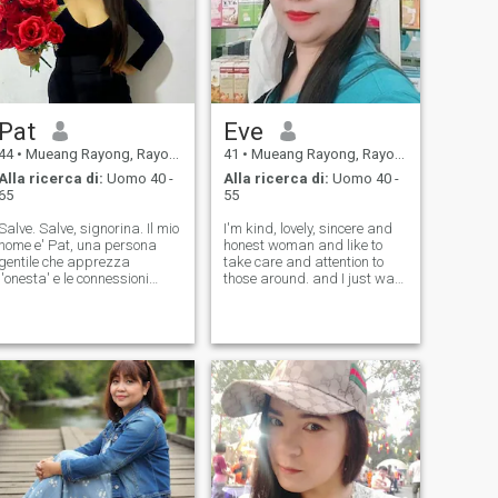
Pat
Eve
44
•
Mueang Rayong, Rayong, Thailandia
41
•
Mueang Rayong, Rayong, Thailandia
Alla ricerca di:
Uomo 40 -
Alla ricerca di:
Uomo 40 -
65
55
Salve. Salve, signorina. Il mio
I'm kind, lovely, sincere and
nome e' Pat, una persona
honest woman and like to
gentile che apprezza
take care and attention to
l'onesta' e le connessioni
those around. and I just want
significative. Mi piacciono le
to feel love. I'm an optimistic
cose semplici della vita...
and always cheerful and fun
cucinare un buon pasto a
to be with. I like to traveling to
casa, esplorare la natura, e
different places and ready to
condividere una buona
learn new exp
risata. Non sono qui per
giocare, sto cercando un
partner con cui costruire un
futuro, qualcuno che sia
pronto a crescere insieme e a
sostenersi a vicenda nei
momenti difficili.
Emozionalmente e