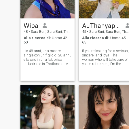
Wipa
AuThanyaporn
48
•
Sara Buri, Sara Buri, Thailandia
45
•
Sara Buri, Sara Buri, Thailandia
Alla ricerca di:
Uomo 42 -
Alla ricerca di:
Uomo 45 -
60
65
Ho 48 anni, una madre
If you're looking for a serious,
single con un figlio di 20 anni,
sincere, and loyal Thai
e lavoro in una fabbrica
woman who will take care of
industriale in Thailandia. Mi
you in retirement, I'm the
piace fare esercizio fisico.
woman you're looking for.
Sono una persona allegra,
And I'm looking for a man
divertente e amichevole. Mi
who is serious about love,
piace viaggiare, il mare, le
faithful, and willing to care
montagne e bere caffè. Spero
for me forever. If you want t
di incontrarti qui e arrivare
qui. Vivo in Thailandia,
piacere di conoscerti. ❤ ️ 🥰
🌹