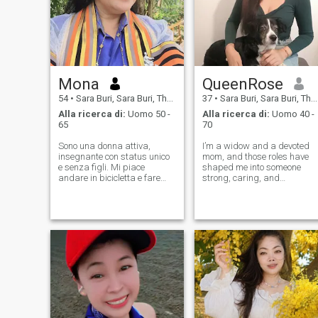
Mona
QueenRose
54
•
Sara Buri, Sara Buri, Thailandia
37
•
Sara Buri, Sara Buri, Thailandia
Alla ricerca di:
Uomo 50 -
Alla ricerca di:
Uomo 40 -
65
70
Sono una donna attiva,
I’m a widow and a devoted
insegnante con status unico
mom, and those roles have
e senza figli. Mi piace
shaped me into someone
andare in bicicletta e fare
strong, caring, and
esercizio fisico, mi piace
grounded. Family means
imparare cose nuove e fare
everything to me, and I value
nuove esperienze. Sarebbe
love, honesty, and emotional
bello poter condividere le
connection. I also have a
nostre esperienze e
deep love for art and
trascorrere del tempo felice.
painting it’s my way of e
Sto cercando un buon amico
e anche un compagno di vita
per crescere felici insieme.