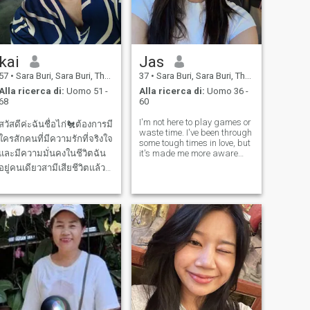
importato. Ho terminato la
mia relazione con il mio ex
marito 14 anni fa. Mi piace
cucinare e amo il cibo
thailandese; è delizioso. Sono
kai
Jas
un amante degli animali; ho
sette gatti a casa. Amo la
57
•
Sara Buri, Sara Buri, Thailandia
37
•
Sara Buri, Sara Buri, Thailandia
natura e mi piace viaggiare
Alla ricerca di:
Uomo 51 -
Alla ricerca di:
Uomo 36 -
in ambienti naturali: fare
68
60
escursioni, arrampicarmi
sulle montagne, visitare
I'm not here to play games or
cascate e andare in
สวัสดีค่ะฉันชื่อไก่🐔ต้องการมี
waste time. I've been through
spiaggia. Per favore, non
ใครสักคนที่มีความรักที่จริงใจ
some tough times in love, but
contattarmi sperando di
และมีความมั่นคงในชีวิตฉัน
it's made me more aware
discutere di sesso. Per
and stronger; today I'm
favore, non contattarmi per
อยู่คนเดียวสามีเสียชีวิตแล้ว
ready for something real,
mostrare i tuoi genitali. Per
ต้องการความรักที่ยืนยาวของ
deep, and lasting.
favore, non contattarmi per
guadagno personale. Per
บั่นปลายชีวิตที่ดีดูแลซึ่งกัน
favore, usi un linguaggio
และกันอย่างมีความ
educato, niente volgarità.
สุขร่วมกันต้องการความรักที่
Non voglio nessun tipo di
truffatore.
มีความสุขร่วมกันค่ะ