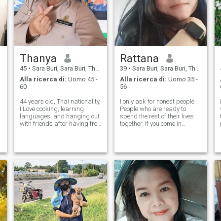
Thanya
Rattana
45
•
Sara Buri, Sara Buri, Thailandia
39
•
Sara Buri, Sara Buri, Thailandia
Alla ricerca di:
Uomo 45 -
Alla ricerca di:
Uomo 35 -
60
56
44 years old, Thai nationality,
I only ask for honest people.
I Love cooking, learning
People who are ready to
languages, and hanging out
spend the rest of their lives
with friends after having free
together. If you come in
time. But I avoid all kinds of
because you want to see the
vices, don't smoke and drink
body Please don't come to
only occasionally. I am the
me. I've been hurt by love. But
second child, so I really care
I still believe in true love.l
about my f
belived if we honestly w