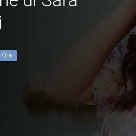
i
s Ora