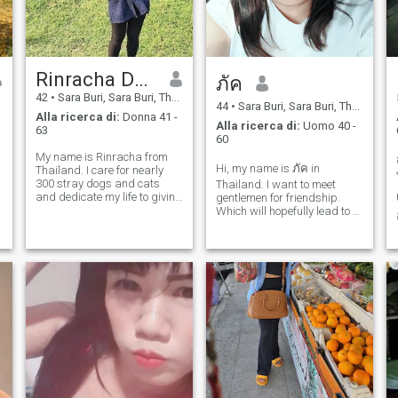
Rinracha Dogs Cats
ภัค
42
•
Sara Buri, Sara Buri, Thailandia
44
•
Sara Buri, Sara Buri, Thailandia
Alla ricerca di:
Donna 41 -
Alla ricerca di:
Uomo 40 -
63
60
My name is Rinracha from
Hi, my name is ภัค in
Thailand. I care for nearly
300 stray dogs and cats
Thailand. I want to meet
and dedicate my life to giving
gentlemen for friendship.
them food, shelter, and love.
Which will hopefully lead to a
I'm here to connect with kind-
long-term commitment. I am
hearted animal lovers and
a Thai woman who is sweet,
share my rescue journey. If
gentle and understanding. If
you would like to supp
you are interested in getting
to know me and developing a
re