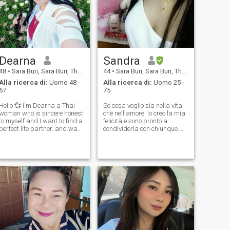
Dearna
Sandra
48
•
Sara Buri, Sara Buri, Thailandia
44
•
Sara Buri, Sara Buri, Thailandia
Alla ricerca di:
Uomo 48 -
Alla ricerca di:
Uomo 25 -
67
75
Hello 💞 I'm Dearna a Thai
So cosa voglio sia nella vita
woman who is sincere honest
che nell'amore. Io creo la mia
to myself and I want to find a
felicità e sono pronto a
perfect life partner. and want
condividerla con chiunque.
to spend the rest of their lives
Ho quattro fratelli in totale:
with complete love together
tre fratelli maggiori. Sono la
for the rest of their lives And
figlia più giovane e unica. Mi
I'm a woman with confidence
chiamo Sandra, ho 44 anni,
and life,
sono alta 161 centimetri e
peso 71 chili. Io ho avuto un
matrimonio fallito. Ho due
figli: una figlia di 18 anni che
studia all'università e un
figlio di 14 che studia al liceo.
Vivo con i miei figli e sono una
madre single. Io gestisco
un'azienda di abbigliamento