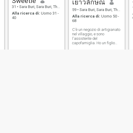
Sweetie
เยาวลักษณ์
31
•
Sara Buri, Sara Buri, Thailandia
59
•
Sara Buri, Sara Buri, Thailandia
Alla ricerca di:
Uomo 31 -
Alla ricerca di:
Uomo 50 -
40
68
C'è un negozio di artigianato
nel villaggio, e sono
l'assistente del
capofamiglia. Ho un figlio
adulto, ha una carriera
stabile.
Cream
Nicha💓
31
•
Sara Buri, Sara Buri, Thailandia
39
•
Sara Buri, Sara Buri, Thailandia