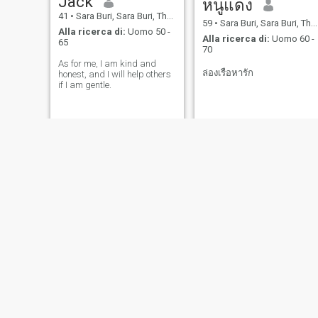
Jack
หนูแดง
41
•
Sara Buri, Sara Buri, Thailandia
59
•
Sara Buri, Sara Buri, Thailandia
Alla ricerca di:
Uomo 50 -
Alla ricerca di:
Uomo 60 -
65
70
As for me, I am kind and
ล่องเรือหารัก
honest, and I will help others
if I am gentle.
phommee
Sriphai
59
•
Sara Buri, Sara Buri, Thailandia
49
•
Sara Buri, Sara Buri, Thailandia