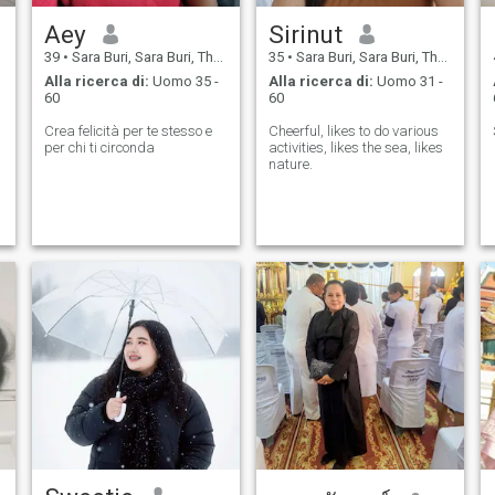
Aey
Sirinut
39
•
Sara Buri, Sara Buri, Thailandia
35
•
Sara Buri, Sara Buri, Thailandia
Alla ricerca di:
Uomo 35 -
Alla ricerca di:
Uomo 31 -
60
60
Crea felicità per te stesso e
Cheerful, likes to do various
per chi ti circonda
activities, likes the sea, likes
nature.
'
i