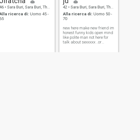
Jiratcha
jd
46
•
Sara Buri, Sara Buri, Thailandia
42
•
Sara Buri, Sara Buri, Thailandia
Alla ricerca di:
Uomo 45 -
Alla ricerca di:
Uomo 50 -
65
70
new here make new friend im
honest funny kids open mind
like polite man not here for
talk about sexxxxx ..or
showww ..
SUCCESSIVO
popo
31
•
Sara Buri, Sara Buri, Thailandia