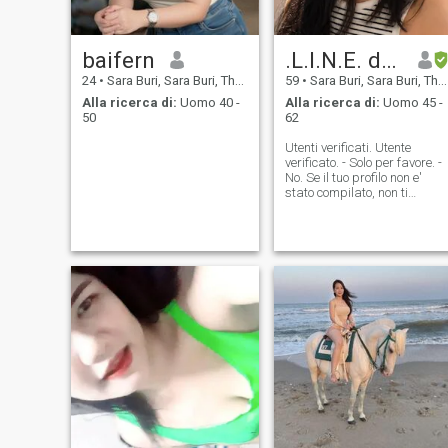
baifern
.L.I.N.E. drcherry
24
•
Sara Buri, Sara Buri, Thailandia
59
•
Sara Buri, Sara Buri, Thailandia
Alla ricerca di:
Uomo 40 -
Alla ricerca di:
Uomo 45 -
50
62
Utenti verificati. Utente
verificato. - Solo per favore. -
No. Se il tuo profilo non e'
stato compilato, non ti
rispondo. Salve. Salve,
signore. Le mie immagini lo
sono, no? - Recentemente. -
Davvero? I'm single, kind,
calm, down to earth work
hard, i can speak, write and
read English very well, well
educated, bachelor's degree
Sono un medico di medicina
tradizionale thailandese. Ho
la mia clinica a Saraburi, in
Thailandia. Mi piace tenermi
in forma e fermo, mi piace
sorridere e ridere molto,
avere un senso
dell'umorismo e vivere in
salute, per questo La gente