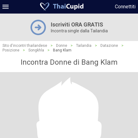
Connettiti
Iscriviti ORA GRATIS
Incontra single dalla Tailandia
Sito d'incontri thailandese
>
Donne
>
Tailandia
>
Datazione
>
Posizione
>
Songkhla
>
Bang Klam
Incontra Donne di Bang Klam