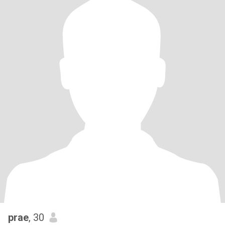
prae
, 30