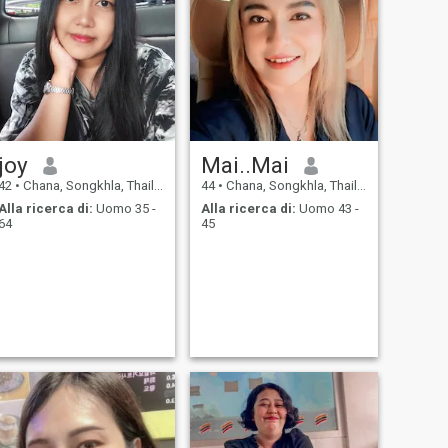
joy
Mai..Mai
42
•
Chana, Songkhla, Thailandia
44
•
Chana, Songkhla, Thailandia
Alla ricerca di:
Uomo 35 -
Alla ricerca di:
Uomo 43 -
64
45