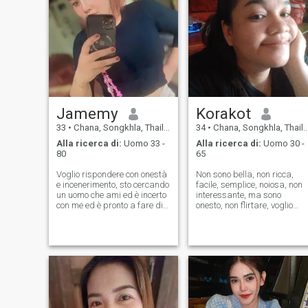
Jamemy
Korakot
33
•
Chana, Songkhla, Thailandia
34
•
Chana, Songkhla, Thailandia
Alla ricerca di:
Uomo 33 -
Alla ricerca di:
Uomo 30 -
80
65
Voglio rispondere con onestà
Non sono bella, non ricca,
e incenerimento, sto cercando
facile, semplice, noiosa, non
un uomo che ami ed è incerto
interessante, ma sono
con me ed è pronto a fare di
onesto, non flirtare, voglio
tutto per rendere la nostra
solo incontrare un buon
vita felice insieme e prendersi
amante nella mia vita.
cura di me.