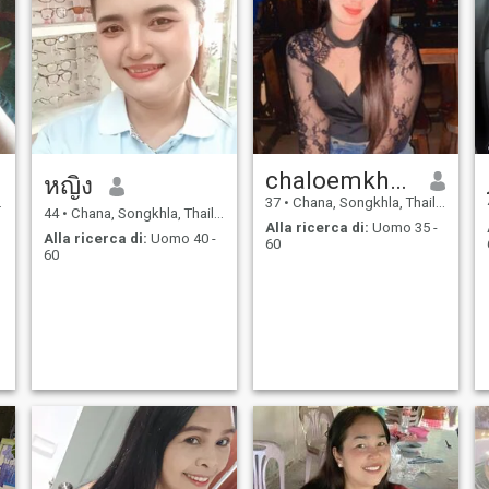
chaloemkhwan
หญิง
37
•
Chana, Songkhla, Thailandia
44
•
Chana, Songkhla, Thailandia
Alla ricerca di:
Uomo 35 -
Alla ricerca di:
Uomo 40 -
60
60