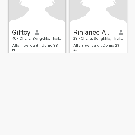
Giftcy
Rinlanee Amrapan
40
•
Chana, Songkhla, Thailandia
23
•
Chana, Songkhla, Thailandia
Alla ricerca di:
Uomo 38 -
Alla ricerca di:
Donna 23 -
60
42
ostra politica di
Informativa
Politica dei
Sicurezza
borso
Privacy
cookie
Appuntam
IL MIL, INC. located at 200 Townsend St., Unit 43, San Francisco CA 94