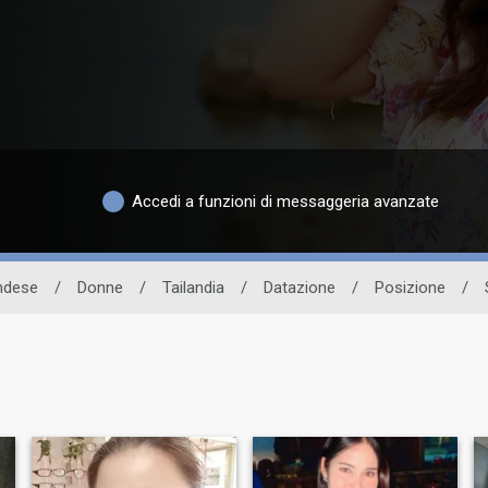
Accedi a funzioni di messaggeria avanzate
andese
/
Donne
/
Tailandia
/
Datazione
/
Posizione
/