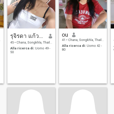
ou
รุจิรดา แก้วทอง
41
•
Chana, Songkhla, Thailandia
45
•
Chana, Songkhla, Thailandia
Alla ricerca di:
Uomo 42 -
Alla ricerca di:
Uomo 49 -
80
50