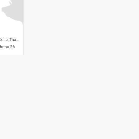
 Thailandia
omo 26 -
 degli
Mappa del
Linee Guida della
enti
Sito
Comunità
107, USA, reg. number 5529030.