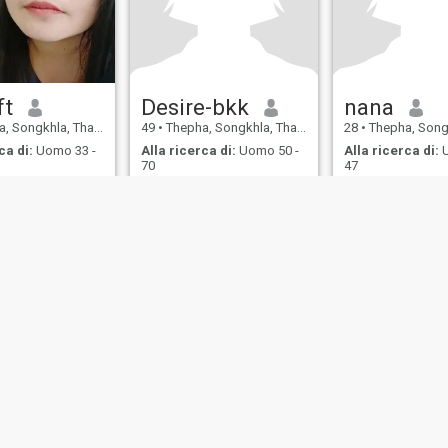
ft
Desire-bkk
nana
Songkhla, Thailandia
49
•
Thepha, Songkhla, Thailandia
28
•
Thepha, Songkhla,
ca di:
Uomo 33 -
Alla ricerca di:
Uomo 50 -
Alla ricerca di:
U
70
47
ostra politica di
Informativa
Politica dei
Sicurezza
borso
Privacy
cookie
Appuntam
IL MIL, INC. located at 200 Townsend St., Unit 43, San Francisco CA 94