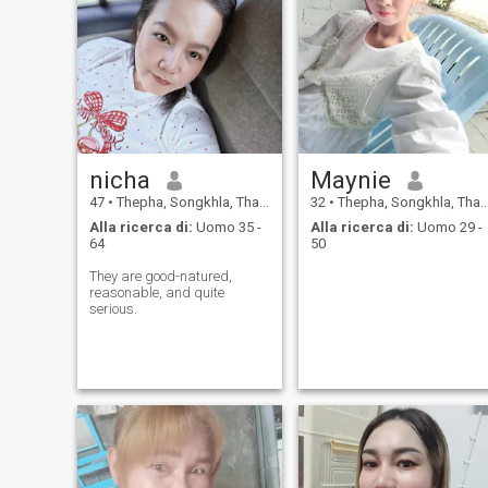
nicha
Maynie
47
•
Thepha, Songkhla, Thailandia
32
•
Thepha, Songkhla, Thailandia
Alla ricerca di:
Uomo 35 -
Alla ricerca di:
Uomo 29 -
64
50
They are good-natured,
reasonable, and quite
serious.