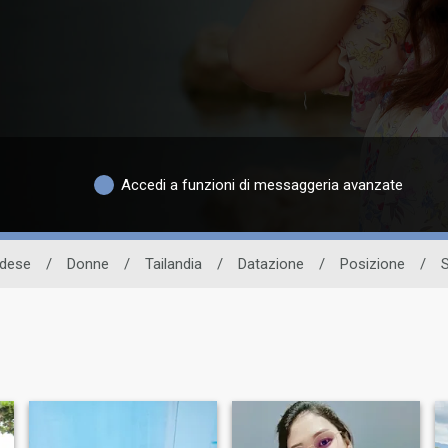
Accedi a funzioni di messaggeria avanzate
ndese
/
Donne
/
Tailandia
/
Datazione
/
Posizione
/