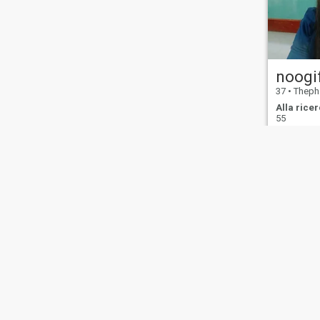
noogi
37
•
Thepha, 
Alla ricer
55
Chi
Contattaci
Storie di
Termini di
La n
siamo
successo
Utilizzo
rim
This website is operated by D