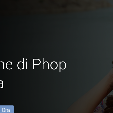
ne di Phop
a
s Ora