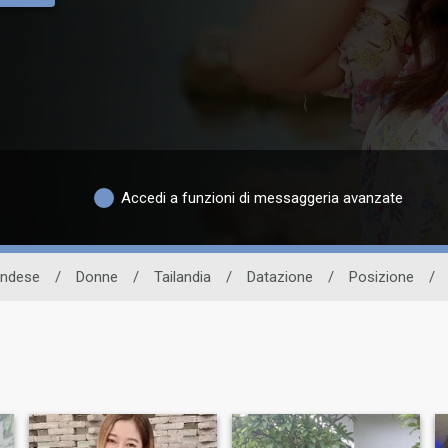
Accedi a funzioni di messaggeria avanzate
landese
/
Donne
/
Tailandia
/
Datazione
/
Posizione
/