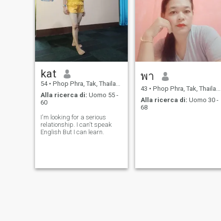
kat
พา
54
•
Phop Phra, Tak, Thailandia
43
•
Phop Phra, Tak, Thailandia
Alla ricerca di:
Uomo 55 -
Alla ricerca di:
Uomo 30 -
60
68
I'm looking for a serious
relationship. I can't speak
English But I can learn.