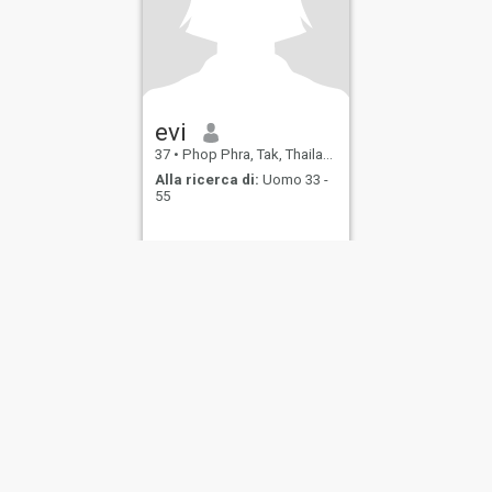
evi
37
•
Phop Phra, Tak, Thailandia
Alla ricerca di:
Uomo 33 -
55
ostra politica di
Informativa
Politica dei
Sicurezza
borso
Privacy
cookie
Appuntam