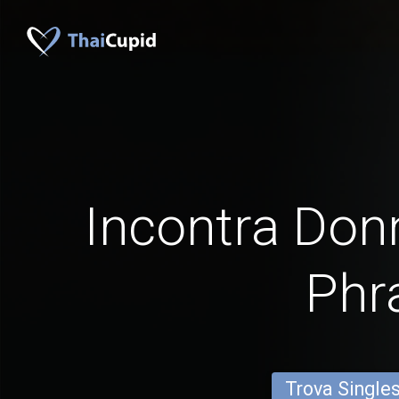
Incontra Don
Phr
Trova Single