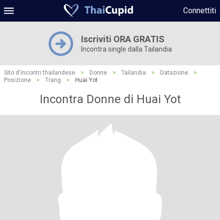
Connettiti
Iscriviti ORA GRATIS
Incontra single dalla Tailandia
Sito d'incontri thailandese
>
Donne
>
Tailandia
>
Datazione
>
Posizione
>
Trang
>
Huai Yot
Incontra Donne di Huai Yot