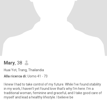
Mary
, 38
Huai Yot, Trang, Thailandia
Alla ricerca di:
Uomo 41 - 73
I knew I had to take control of my future. While I've found stability
in my work, I haven't yet found love that's why I'm here. I'm a
traditional woman, feminine and graceful, and I take good care of
myself and lead a healthy lifestyle. I believe be