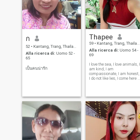
Thapee
ก
59
•
Kantang, Trang, Thailandia
52
•
Kantang, Trang, Thailandia
Alla ricerca di:
Uomo 54 -
Alla ricerca di:
Uomo 52 -
69
65
I love the sea, I love animals, I
เป็นคนน่ารัก
am kind, I am
compassionate, I am honest,
I do not like lies, I come here t
find true love.