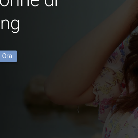
ang
s Ora