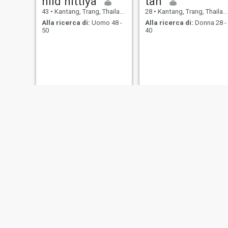
niid nittiya
tan
43
•
Kantang, Trang, Thailandia
28
•
Kantang, Trang, Thailandia
Alla ricerca di:
Uomo 48 -
Alla ricerca di:
Donna 28 -
50
40
Yayee
MeeNah มีน๊ะ💚
46
•
Kantang, Trang, Thailandia