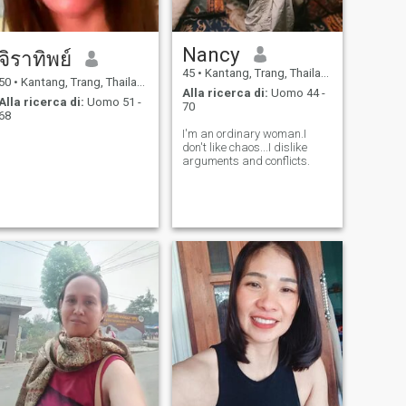
Nancy
จิราทิพย์
45
•
Kantang, Trang, Thailandia
50
•
Kantang, Trang, Thailandia
Alla ricerca di:
Uomo 44 -
Alla ricerca di:
Uomo 51 -
70
68
I'm an ordinary woman.I
don't like chaos...I dislike
arguments and conflicts.