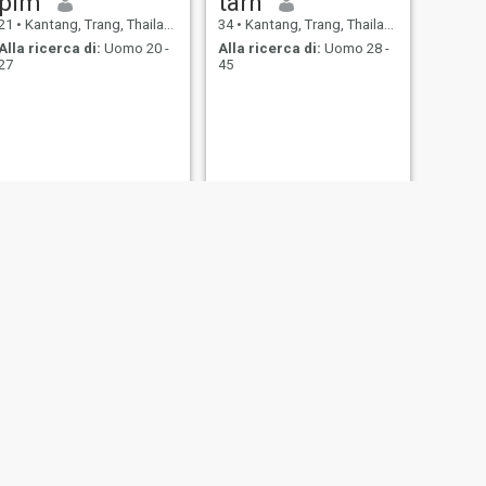
pim
tarn
21
•
Kantang, Trang, Thailandia
34
•
Kantang, Trang, Thailandia
Alla ricerca di:
Uomo 20 -
Alla ricerca di:
Uomo 28 -
27
45
SUCCESSIVO
นาเดีย