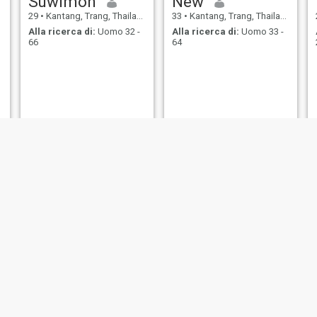
Suwimon
New
29
•
Kantang, Trang, Thailandia
33
•
Kantang, Trang, Thailandia
Alla ricerca di:
Uomo 32 -
Alla ricerca di:
Uomo 33 -
66
64
DADA
Sindy
48
•
Kantang, Trang, Thailandia
41
•
Kantang, Trang, Thailandia