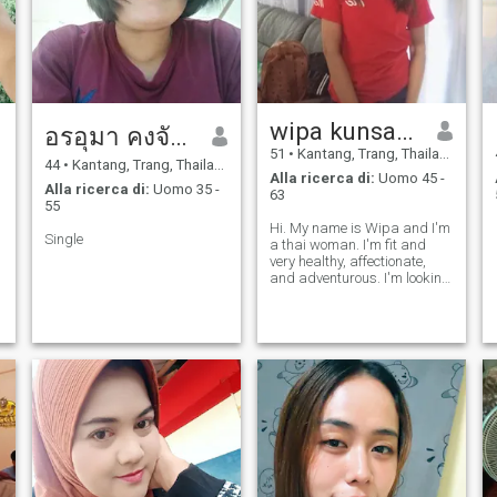
wipa kunsang
อรอุมา คงจันทร์
51
•
Kantang, Trang, Thailandia
44
•
Kantang, Trang, Thailandia
Alla ricerca di:
Uomo 45 -
Alla ricerca di:
Uomo 35 -
63
55
Hi. My name is Wipa and I'm
Single
a thai woman. I'm fit and
very healthy, affectionate,
o
and adventurous. I'm looking
for a long term relationship
or other. Send me a message
and ask me anything.