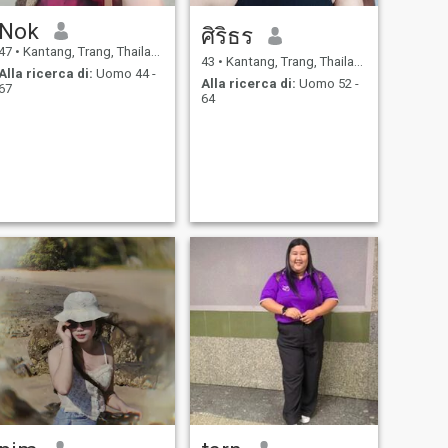
Nok
ศิริธร
47
•
Kantang, Trang, Thailandia
43
•
Kantang, Trang, Thailandia
Alla ricerca di:
Uomo 44 -
Alla ricerca di:
Uomo 52 -
67
64