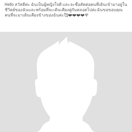
Hello สวัสดีค่ะ ฉันเป็นผู้หญิงใจดี และจะซื่อสัตต่อคนที่เดินเข้ามาอยู่ใน
ชีวิตย์ของฉันและพร้อมที่จะเดินเคียงคู่กันตลอดไปค่ะฉันขอขอบคุณ
คนที่จะมาเดินเคียงข้างของฉันค่ะ🥰❤️❤️❤️❤️🌹