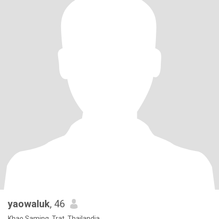
yaowaluk
, 46
Khao Saming, Trat, Thailandia