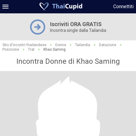
Connettiti
Iscriviti ORA GRATIS
Incontra single dalla Tailandia
Sito d'incontri thailandese
>
Donne
>
Tailandia
>
Datazione
>
Posizione
>
Trat
>
Khao Saming
Incontra Donne di Khao Saming