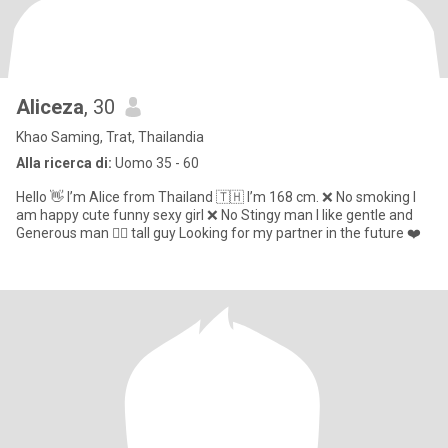
Aliceza
, 30
Khao Saming, Trat, Thailandia
Alla ricerca di:
Uomo 35 - 60
Hello 👋 I’m Alice from Thailand 🇹🇭 I’m 168 cm. ❌ No smoking I
am happy cute funny sexy girl ❌ No Stingy man I like gentle and
Generous man 🧍‍♂️ tall guy Looking for my partner in the future ❤️