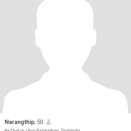
Narangthip
, 50
Na Chaluai, Ubon Ratchathani, Thailandia