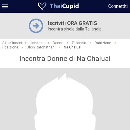
Connettiti
Iscriviti ORA GRATIS
Incontra single dalla Tailandia
Sito d'incontri thailandese
>
Donne
>
Tailandia
>
Datazione
>
Posizione
>
Ubon Ratchathani
>
Na Chaluai
Incontra Donne di Na Chaluai