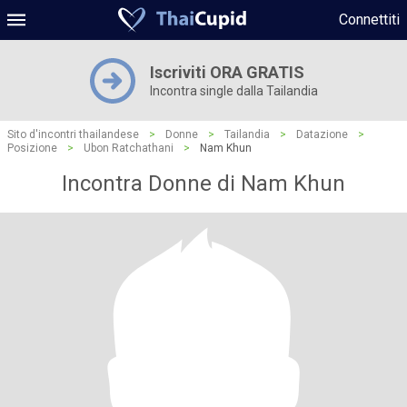
Connettiti
Iscriviti ORA GRATIS
Incontra single dalla Tailandia
Sito d'incontri thailandese
>
Donne
>
Tailandia
>
Datazione
>
Posizione
>
Ubon Ratchathani
>
Nam Khun
Incontra Donne di Nam Khun