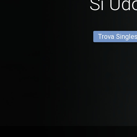
Si U
Trova Single