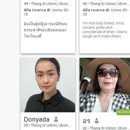
49
•
Thung Si Udom, Ubon Ratchathani, Thailandia
40
•
Thung Si Udom, Ubon Ratchathani, Thailandia
Alla ricerca di:
Uomo 50 -
Alla ricerca di:
Uomo 45 -
70
70
I'm nice lady honest, kind,
ฉันเป็นผู้หญิงอารมณ์ดีชอบ
sincere, polite and
ธรรมชาติชอบฟังเพลงมอง
considerate of other. I like to
โลกในแง่ดี
laugh and make others
laugh
NUOVO
Donyada
อร
39
•
Thung Si Udom, Ubon Ratchathani, Thailandia
62
•
Thung Si Udom, Ubon Ratchathani, Thailandia