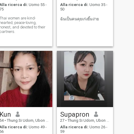
Alla ricerca di:
Uomo 55 -
Alla ricerca di:
Uomo 35 -
75
50
Thai women are kind-
ฉันเป็นคนคุยเก่งยิ้มง่าย
hearted, peace-loving,
honest, and devoted to their
partners.
Kun
Supapron
54
•
Thung Si Udom, Ubon Ratchathani, Thailandia
27
•
Thung Si Udom, Ubon Ratchathani, Thailandia
Alla ricerca di:
Uomo 49 -
Alla ricerca di:
Uomo 26 -
66
59