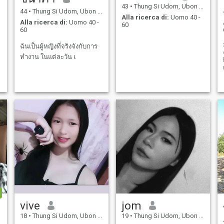
43
•
Thung Si Udom, Ubon Ratchathani, Thailandia
44
•
Thung Si Udom, Ubon Ratchathani, Thailandia
Alla ricerca di:
Uomo 40 -
Alla ricerca di:
Uomo 40 -
60
60
ฉันเป็นผู้หญิงที่จริงจังกับการ
ทำงาน ในแต่ละวัน เ
vive
jom
18
•
Thung Si Udom, Ubon Ratchathani, Thailandia
19
•
Thung Si Udom, Ubon Ratchathani, Thailandia