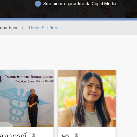
Sito sicuro garantito da Cupid Media
chathani
/
Thung Si Udom
สุภาภรณ์
พร