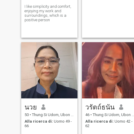
I like simplicity and comfort,
enjoying my work and
surroundings, which is a
positive person
นวย
วรัตถ์ธนัน
50
•
Thung Si Udom, Ubon Ratchathani, Thailandia
46
•
Thung Si Udom, Ubon Ratchathani, Thailandia
Alla ricerca di:
Uomo 49 -
Alla ricerca di:
Uomo 42 -
66
62