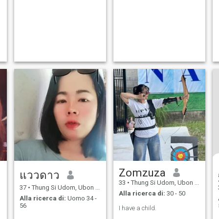
Zomzuza
แววดาว
33
•
Thung Si Udom, Ubon Ratchathani, Thailandia
37
•
Thung Si Udom, Ubon Ratchathani, Thailandia
Alla ricerca di:
30 - 50
Alla ricerca di:
Uomo 34 -
56
I have a child.