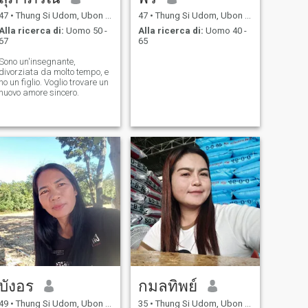
47
•
Thung Si Udom, Ubon Ratchathani, Thailandia
47
•
Thung Si Udom, Ubon Ratchathani, Thailandia
Alla ricerca di:
Uomo 50 -
Alla ricerca di:
Uomo 40 -
67
65
Sono un'insegnante,
divorziata da molto tempo, e
ho un figlio. Voglio trovare un
nuovo amore sincero.
บังอร
กมลทิพย์
49
•
Thung Si Udom, Ubon Ratchathani, Thailandia
35
•
Thung Si Udom, Ubon Ratchathani, Thailandia