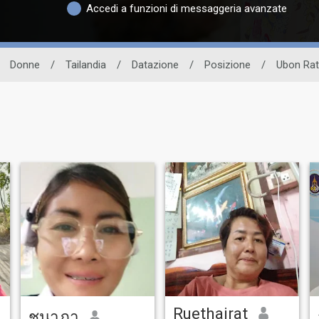
Accedi a funzioni di messaggeria avanzate
Donne
/
Tailandia
/
Datazione
/
Posizione
/
Ubon Rat
Ruethairat
ชนาภา