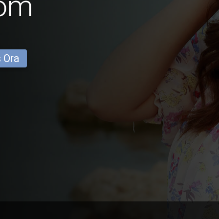
dom
s Ora