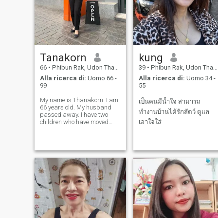
Tanakorn
kung
66
•
Phibun Rak, Udon Thani, Thailandia
39
•
Phibun Rak, Udon Thani, Thailandia
Alla ricerca di:
Uomo 66 -
Alla ricerca di:
Uomo 34 -
99
55
My name is Thanakorn. I am
เป็นคนมีน้ำใจ สามารถ
66 years old. My husband
ทำงานบ้านได้รักสัตว์ ดูแล
passed away. I have two
children who have moved
เอาใจใส่
away. I am a retired civil
servant.I came to this
website to find a partner, a
husband, a lover, and a
mentor to care for me in my
later years. I am a