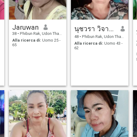
Jaruwan
นุชวรา วิจารณรงค์
38
•
Phibun Rak, Udon Thani, Thailandia
48
•
Phibun Rak, Udon Thani, Thailandia
Alla ricerca di:
Uomo 25 -
Alla ricerca di:
Uomo 43 -
65
62