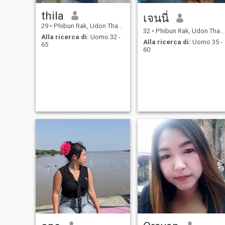
thila
เจนนี่
29
•
Phibun Rak, Udon Thani, Thailandia
32
•
Phibun Rak, Udon Thani, Thailandia
Alla ricerca di:
Uomo 32 -
Alla ricerca di:
Uomo 35 -
65
60