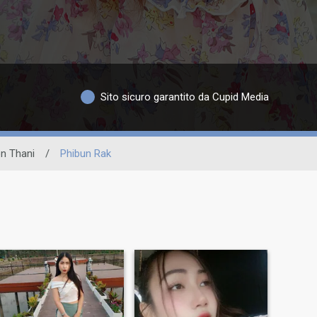
Sito sicuro garantito da Cupid Media
n Thani
/
Phibun Rak