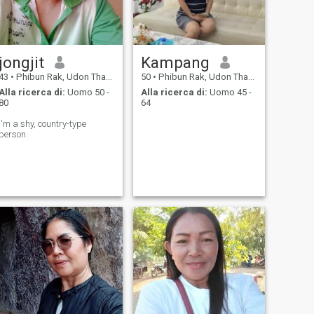
jongjit
Kampang
43
•
Phibun Rak, Udon Thani, Thailandia
50
•
Phibun Rak, Udon Thani, Thailandia
Alla ricerca di:
Uomo 50 -
Alla ricerca di:
Uomo 45 -
80
64
I'm a shy, country-type
person.