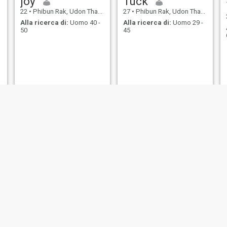
joy
Tuck
22
•
Phibun Rak, Udon Thani, Thailandia
27
•
Phibun Rak, Udon Thani, Thailandia
Alla ricerca di:
Uomo 40 -
Alla ricerca di:
Uomo 29 -
50
45
Aulailak
สุภาพรรณ
40
•
Phibun Rak, Udon Thani, Thailandia