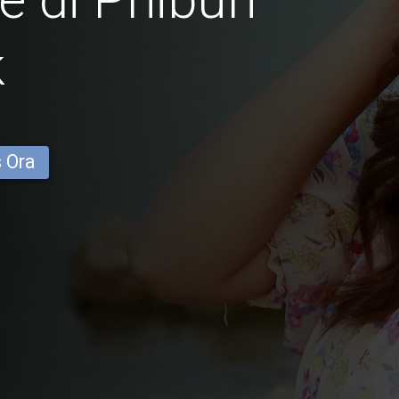
k
s Ora