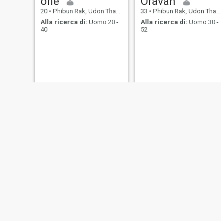
one
Oravan
20
•
Phibun Rak, Udon Thani, Thailandia
33
•
Phibun Rak, Udon Thani, Thailandia
Alla ricerca di:
Uomo 20 -
Alla ricerca di:
Uomo 30 -
40
52
siri
Patta
42
•
Phibun Rak, Udon Thani, Thailandia
46
•
Phibun Rak, Udon Thani, Thailandia