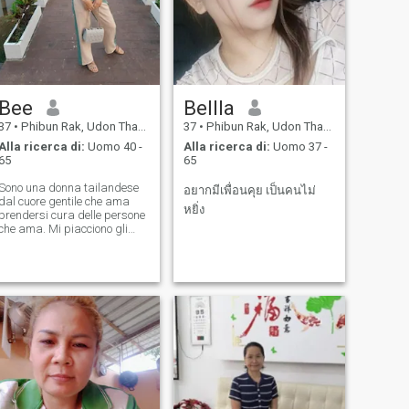
Bee
Bellla
37
•
Phibun Rak, Udon Thani, Thailandia
37
•
Phibun Rak, Udon Thani, Thailandia
Alla ricerca di:
Uomo 40 -
Alla ricerca di:
Uomo 37 -
65
65
Sono una donna tailandese
อยากมีเพื่อนคุย เป็นคนไม่
dal cuore gentile che ama
หยิ่ง
prendersi cura delle persone
che ama. Mi piacciono gli
uomini che sono premurosi e
sanno come far sorridere le
donne. Non ho bisogno di
lusso, voglio solo sentirmi
presa cura di me.