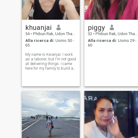
khuanjai
piggy
54
•
Phibun Rak, Udon Thani, Thailandia
32
•
Phibun Rak, Udon Thani, Thailandia
Alla ricerca di:
Uomo 50 -
Alla ricerca di:
Uomo 29 -
65
60
My name is Kwanjai. I work
as a laborer, but I'm not good
at delivering things. I came
here for my family to build a
long-term relationship.I am
ready to talk to you, my
husband, my blind lover,
about our later years
together, ready to spend our
reti