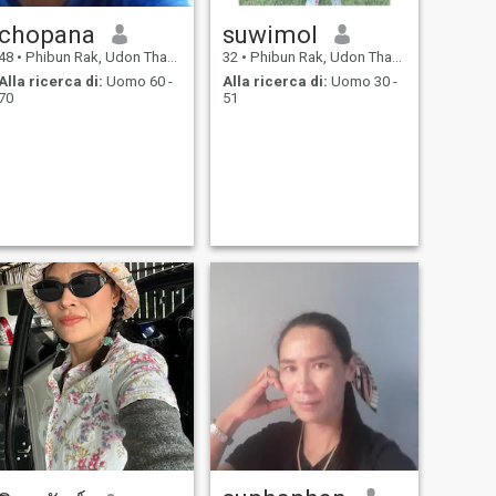
chopana
suwimol
48
•
Phibun Rak, Udon Thani, Thailandia
32
•
Phibun Rak, Udon Thani, Thailandia
Alla ricerca di:
Uomo 60 -
Alla ricerca di:
Uomo 30 -
70
51