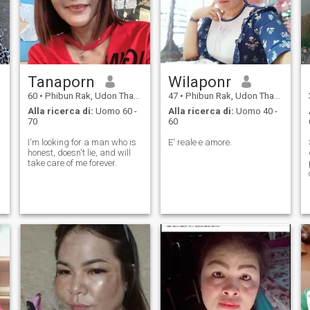
Tanaporn
Wilaponr
60
•
Phibun Rak, Udon Thani, Thailandia
47
•
Phibun Rak, Udon Thani, Thailandia
Alla ricerca di:
Uomo 60 -
Alla ricerca di:
Uomo 40 -
70
60
I'm looking for a man who is
E' reale e amore.
honest, doesn't lie, and will
take care of me forever.