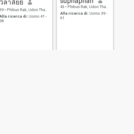
suphaphan
วิลาลัยย์
43
•
Phibun Rak, Udon Thani, Thailandia
39
•
Phibun Rak, Udon Thani, Thailandia
Alla ricerca di:
Uomo 39 -
Alla ricerca di:
Uomo 41 -
61
68
SUCCESSIVO
Sunisa
43
•
Phibun Rak, Udon Thani, Thailandia