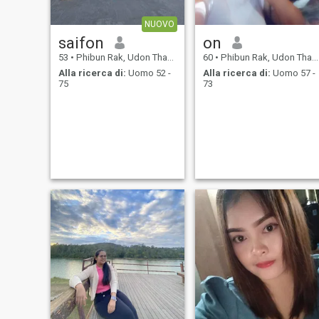
NUOVO
saifon
on
53
•
Phibun Rak, Udon Thani, Thailandia
60
•
Phibun Rak, Udon Thani, Thailandia
Alla ricerca di:
Uomo 52 -
Alla ricerca di:
Uomo 57 -
75
73