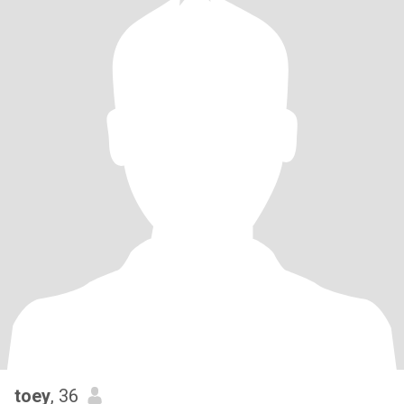
toey
, 36