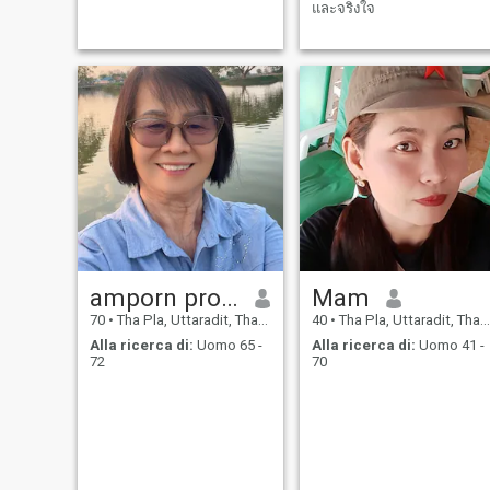
contattarci.
และจริงใจ
amporn promfai
Mam
70
•
Tha Pla, Uttaradit, Thailandia
40
•
Tha Pla, Uttaradit, Thailandia
Alla ricerca di:
Uomo 65 -
Alla ricerca di:
Uomo 41 -
72
70