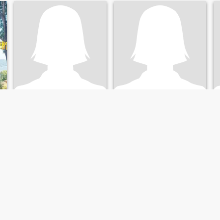
Am
John Kalaphu
34
•
Tha Pla, Uttaradit, Thailandia
58
•
Tha Pla, Uttaradit, Thailandia
Alla ricerca di:
Uomo 32 -
Alla ricerca di:
Uomo 65 -
60
65
เป็นหม้าย