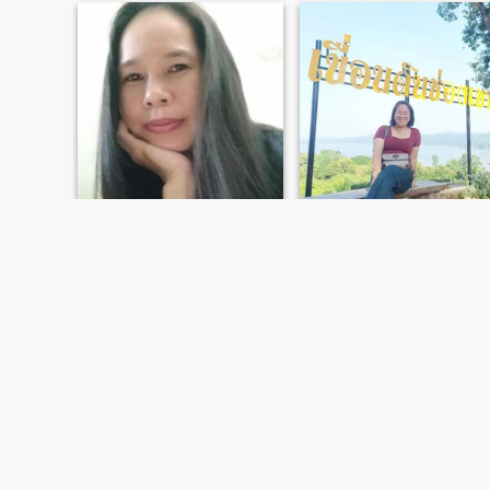
aew
วาณิการ์
46
•
Tha Pla, Uttaradit, Thailandia
43
•
Tha Pla, Uttaradit, Thailandia
Alla ricerca di:
Uomo 40 -
Alla ricerca di:
Uomo 39 -
60
59
PRIMO
PRECEDENTE