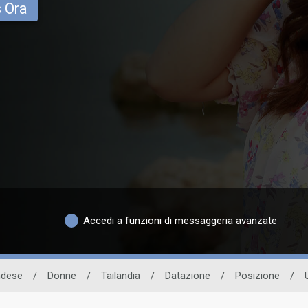
s Ora
Accedi a funzioni di messaggeria avanzate
andese
/
Donne
/
Tailandia
/
Datazione
/
Posizione
/