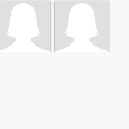
veena
มีมี่
46
•
Tha Pla, Uttaradit, Thailandia
50
•
Tha Pla, Uttaradit, Thailandia
Alla ricerca di:
Uomo 43 -
Alla ricerca di:
Uomo 50 -
66
65
SUCCESSIVO
ULTIMO