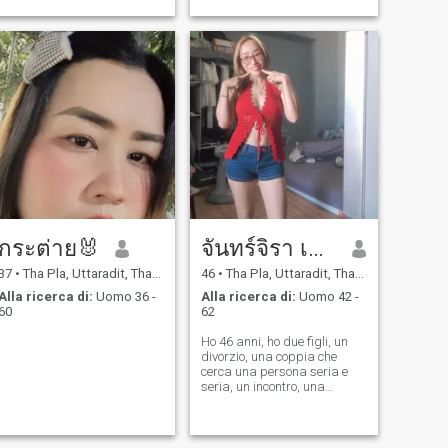
กระต่าย🐰
จันทร์จิรา เนตรจ๋อย
37
•
Tha Pla, Uttaradit, Thailandia
46
•
Tha Pla, Uttaradit, Thailandia
Alla ricerca di:
Uomo 36 -
Alla ricerca di:
Uomo 42 -
60
62
Ho 46 anni, ho due figli, un
divorzio, una coppia che
cerca una persona seria e
seria, un incontro, una
chiamata, una
chiacchierata, un amore
fedele.