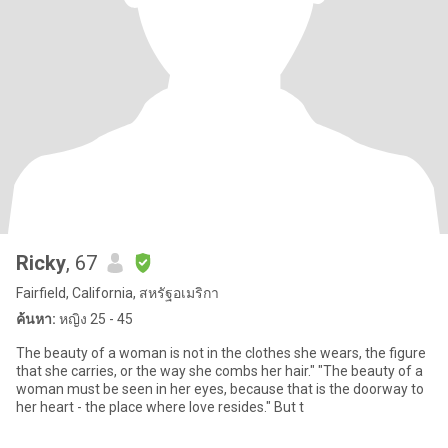
Ricky
, 67
Fairfield, California, สหรัฐอเมริกา
ค้นหา:
หญิง 25 - 45
The beauty of a woman is not in the clothes she wears, the figure
that she carries, or the way she combs her hair." "The beauty of a
woman must be seen in her eyes, because that is the doorway to
her heart - the place where love resides." But t