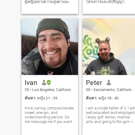
ผู้หญิงอย่างความสูงตาและ
โครงการและมีปริญญา
ความสามารถของฉันในการ
วิศวกรรมโยธา ก่อนที่จะเกิด
สนทนา ผมเริ่มอาชีพเป็นพ่อ
โรคระบาดฉันใช้ชีวิตเพื่อ
ครัว... แล้วผมก็เข้ามาดูแล
ขยายและประสบความสำเร็จ
ธุรกิจก่อสร้างเชิงพาณิชย์ของ
ขอโทษที่บอกว่าฉันกลายเป็น
ครอบครัว ฉันจะเป็นพ่อครัวที่
คนบ้างาน มันคงจะดีถ้าได้
หัวใจเสมอ ฉันมีความมั่นคง
หยุดและดมกลิ่นกุหลาบสัก
และพร้อมที่จะเริ่มต้นบทต่อ
ครั้ง
ไปของชีวิตของฉัน ฉันเป็นพ่อ
คนเดียวและลูกชายของฉัน
เป็นโลกของฉันอย่างแน่นอน
ถามอะไรฉันหน่อยสิ
Ivan
Peter
35
•
Los Angeles, California, สหรัฐอเมริกา
50
•
Sacramento, California, สหรัฐอเมริกา
ค้นหา:
หญิง 21 - 39
ค้นหา:
หญิง 18 - 40
Kind, caring, compassionate,
I am a single father of 2. I a
sweet, energic, and
well educated and employed
understanding person. Do
I enjoy golf, tennis, martial
not message me if you want
arts and going to the gym. I
to waste my time with asking
work a great deal and
for money or can not prove
spend my time wisely. I am