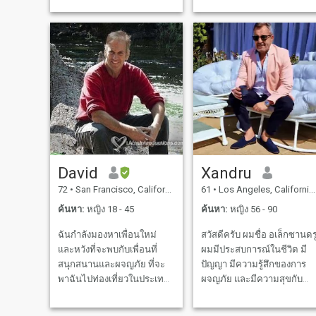
yourself through photos or
well read and old enough to
video chat. I am also looking
know exactly who I am. I am
for a wife as I have no kids or
not perfect, but I am kind
wife
David
Xandru
72
•
San Francisco, California, สหรัฐอเมริกา
61
•
Los Angeles, California, สหรัฐอเมริกา
ค้นหา:
หญิง 18 - 45
ค้นหา:
หญิง 56 - 90
ฉันกําลังมองหาเพื่อนใหม่
สวัสดีครับ ผมชื่อ อเล็กซานดร
และหวังที่จะพบกับเพื่อนที่
ผมมีประสบการณ์ในชีวิต มี
สนุกสนานและผจญภัย ที่จะ
ปัญญา มีความรู้สึกของการ
พาฉันไปท่องเที่ยวในประเทศ
ผจญภัย และมีความสุขกับ
ที่สวยงามของคุณ ผมอยู่ใน
อิสระในการปฏิบัติตามความ
เว็บนี้มา 120 วันแล้ว จนถึง
หลงใหลของผม - การเล่นเปีย