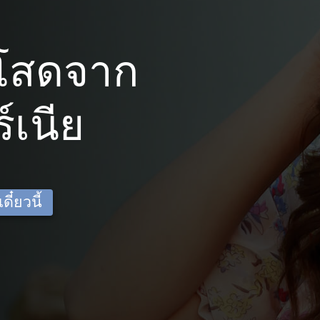
โสดจาก
์เนีย
ี๋ยวนี้