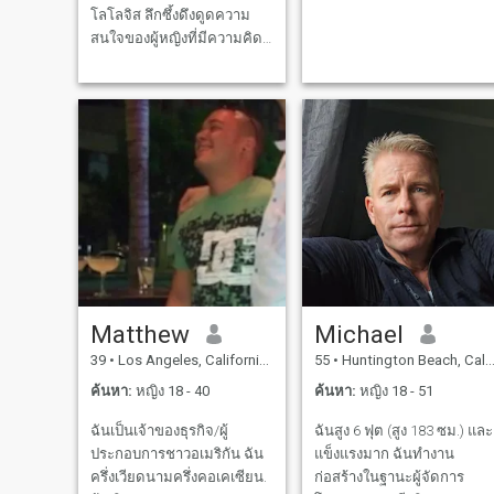
โลโลจิส ลึกซึ้งดึงดูดความ
สนใจของผู้หญิงที่มีความคิด
สร้างสรรค์มีความเป็นจริงปรับ
ตัวได้และมีความเป็นจริง (คำ
คุณศัพท์จริงอาจแตกต่างกัน
ไป... การลงโทษที่มากเกินไป
โอเค) ไม่ทราบ - เป็นที่
ต้องการอย่างมาก ความ
หลงใหลในที่สุดของฉันคือ
การแสดงการเขียนและการ
บันทึกเพลง... การปล่อยอัลบั้ม
สามอัลบั้ม ผมทำงานเป็นช่าง
ภาพโอพทาลิกที่ตีพิมพ์ผ่าน
AAO ที่มหาวิทยาลัยการแพทย์
Matthew
Michael
ฉันมีส่วนร่วมในการศึกษา
39
•
Los Angeles, California, สหรัฐอเมริกา
55
•
Huntington Beach, California, สหรัฐอเมริกา
หลายครั้ง (ปัจจุบัน... ชีวิต) ฉัน
อยากรู้ความหลงใหลของคุณ
ค้นหา:
หญิง 18 - 40
ค้นหา:
หญิง 18 - 51
ไหม
ฉันเป็นเจ้าของธุรกิจ/ผู้
ฉันสูง 6 ฟุต (สูง 183 ซม.) และ
ประกอบการชาวอเมริกัน ฉัน
แข็งแรงมาก ฉันทำงาน
ครึ่งเวียดนามครึ่งคอเคเซียน.
ก่อสร้างในฐานะผู้จัดการ