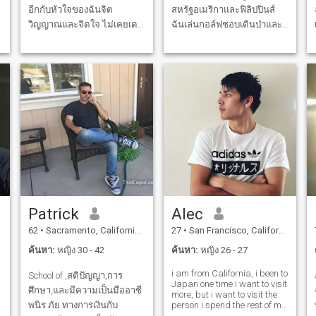
อีกกับหัวใจของฉันจิต
สหรัฐอเมริกาและฟิลิปปินส์
วิญญาณและจิตใจ ไม่เคยเดท
ฉันเล่นกอล์ฟชอบเดินป่าและ
กับผู้หญิงเอเชียเลย ฉันหวังว่า
ฉันอยู่ในสภาพที่ดีดังนั้นฉัน
ฉันจะมี ฉันอดทนน่ารื่นรมย์
หวังว่าคุณจะเป็นเหมือนกัน...
สามารถปรุงอาหารได้ดีกว่า
ฉันไม่ควรทำ Skype, Google
คุณ.. ระหว่างผ้าปูที่นอนดีกว่า
Chat... หากคุณต้องการ
ใครในชีวิตคุณ
สนทนาอย่างไม่เกรงกลัวคุณ
ต้องให้หมายเลขโทรศัพท์กับ
ฉันและเราสามารถพูดคุยได้
ใน WhatsApp เท่านั้น
Patrick
Alec
62
•
Sacramento, California, สหรัฐอเมริกา
27
•
San Francisco, California, สหรัฐอเมริกา
ค้นหา:
หญิง 30 - 42
ค้นหา:
หญิง 26 - 27
i am from California, i been to
School of ,สติปัญญา,การ
Japan one time i want to visit
ศึกษา,และมีความเป็นมืออาชี
more, but i want to visit the
พนิร ภัย ทางการเงินกับ
person i spend the rest of my
life with the most but i play