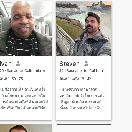
art. Outside of everything I
เลี้ยงดูลูกชายของฉันคนเดียว
ดังนั้นฉันจึงรู้วิธีรักอย่างไม่มี
เงื่อนไข ผมฉลาดมากที่จบ
การศึกษาจากมหาวิทยาลัยที่
ดีที่สุดแห่งหนึ่งในโลกผมจึง
สามารถรับมือกับสถานการณ์
ในชีวิตได้ และถึงแม้ว่าผมจะ
ไม่รวยแต่ผมก็มีทรัพยากรที่
จะดูแลครอบครัวในอนาคต
ของผมและเดินทางไปทั่วโลก
Ivan
Steven
ฉันยังมีสุขภาพทางอารมณ์มี
70
•
San Jose, California, สหรัฐอเมริกา
39
•
Sacramento, California, สหรัฐอเมริกา
ความสามารถและต้องการ
สร้างความสัมพันธ์ที่รักเคารพ
ค้นหา:
50 - 75
ค้นหา:
หญิง 18 - 42
และหลงใหลตลอดชีวิตกับผู้
ผมชื่ออีวานนีล ฉันเป็นคนใจ
ผมเพิ่งจบการศึกษาจาก
หญิงที่ยอดเยี่ยม ฉันหลงใหล
กว้างโสดฉลาดและฉลาดใน
มหาวิทยาลัยรัฐโอเรกอนด้วย
ในครอบครัวของฉันคู่ชีวิต
การค้นหาผู้หญิงที่ดี ผมเคยไป
ปริญญาด้านวิศวกรรมเคมี
ของฉันโดยทั่วไป ในขณะที่
เยือนฟิลิปปินส์เมื่อหลายปีก่อน
เพิ่งจะเริ่มบทต่อไปของฉันใน
ฉันรักการเดินทางและออกไป
และตกหลุมรักผู้คนที่นั่น ฉัน
ชีวิต ฉันต้องการหาคนที่จะ
งานและอาหารค่ำกับคู่ของฉัน
วางแผนจะไปเร็วๆนี้และอาจ
แบ่งปันด้วย ... ซื่อสัตย์ใจดีรัก
ฉันยังชอบกอดที่บ้านและดู
ะอยู่ที่นั่น ฉันกำลังค้นหาและ
และจริงใจ ฉันมีค่านิยมของ
หนังที่บ้าน