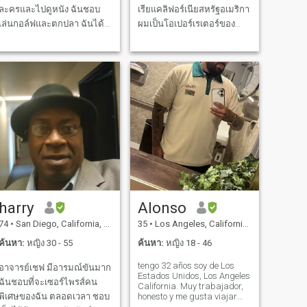
ละครและไปดูหนัง ฉันชอบ
เรียแคลิฟอร์เนียสหรัฐอเมริกา
เล่นกอล์ฟและตกปลา ฉันได้
ผมเป็นโอเปอร์เรเตอร์ของ
รับการวินิจฉัยว่าเป็นไตวาย
อุปกรณ์ทั้งหมด PN อาคารผู้
ตอนนี้ฉันอยู่ในการฟอกไตสิบ
โดยสารและใบอนุญาต
ชั่วโมงต่อวันเจ็ดวันต่อ
MACANIC รวมทั้ง I AM A&P
สัปดาห์ ตอนนี้ฉันไม่สามารถ
ขึ้นอยู่กับรอบมอเตอร์ของ
ทำงานได้เนื่องจากสภาพของ
เครื่องบินสูงสุด เครื่องบินฉัน
ฉัน ผมจะขอให้คุณมีความ
ชอบที่จะเดินทางรถยนต์เก่า
ปลอดภัยทางการเงินเพราะถ้า
แทบจะไม่ DAVISIONS รอบ
สภาพของผม เพื่อช่วยเหลือ
มอเตอร์มาก ArtiiST
หรือมีส่วนร่วมในการใช้ชีวิต
สร้างสรรค์ที่ดี Tast ฉันโร
ประจำวัน ประกันของฉัน
แมนติก คนมักจะช่วยให้คน
ครอบคลุมค่ารักษาพยาบาล
อื่นๆได้รับในนรกอาศัยอยู่
ของฉัน
ความประมาทลูกชายและพ่อ
harry
Alonso
ของฉันเสียชีวิต L♡VE♡♡♡
74
•
San Diego, California, สหรัฐอเมริกา
35
•
Los Angeles, California, สหรัฐอเมริกา
เด็กๆชอบที่จะใช้จ่าย เวลา
ออกประตูในภูเขาและที่
ค้นหา:
หญิง 30 - 55
ค้นหา:
หญิง 18 - 46
มหาสมุทรเป็น WELLTRABEL
tengo 32 años soy de Los
อาจารย์เชฟ มีอารมณ์ขันมาก
ไปสถานที่ทำสิ่ง
Estados Unidos, Los Angeles
ฉันชอบที่จะเซอร์ไพรส์คน
California. Muy trabajador,
พิเศษของฉัน ตลอดเวลา ชอบ
honesto y me gusta viajar
mucho y me gustaría una