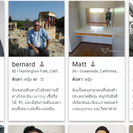
meaningful relationships,
ร
ออกแบบและสร้างโรงเรียน
and discoveri
ใหม่ ช่วยเขียนโปรแกรมของ
นักเรียนเชิงพฤติกรรมใหม่
เริ่มทดลองทำอาหารใหม่ 3
อ
ครั้ง เงินกู้คริสตจักร 3 รี
ไฟแนนซ์ เปลี่ยนภารกิจของ
โบสถ์หนึ่งแห่งเพื่อรวมความ
ต้องการในท้องถิ่น ชอบช่วย
เหลือผู้อื่นที่มีสินทรัพย์น้อย
กว่า
bernard
Matt
82
•
Huntington Park, California, สหรัฐอเมริกา
36
•
Oceanside, California, สหรัฐอเมริกา
ค้นหา:
หญิง 48 - 72
ค้นหา:
หญิง
ฉันชอบเดินทางไปยังสถานที่
ฉันเป็นคนง่ายๆคนที่แต่งตัว
ห่างไกล ฉัน carring, เชื่อถือ
ประหลาดศิลปะ สนุกกับสิ่งที่
ได้, รัก, และมีสุขภาพดีมองหา
เนิร์ดเช่นอะนิเมะภาพยนตร์
คนที่เหมาะสมที่จะแบ่งปัน
videogames และวิทยาศาสตร์
ชีวิตของฉันกับ. ของฉัน
ฉันรักวัฒนธรรมญี่ปุ่นตลอด
,
HOBBYS คือ PHOTAGRAHY,
ชีวิตของฉันและรักการกิน
ตกปลา.......... ฉันชอบดูหนัง
อาหารเอเชียทุกชนิด ฉันอาจ
จ