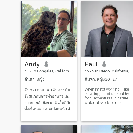
ตอนนี้มีผู้หญิงเพียง 96 คน
โน, กอล์ฟ, การทําอาหาร, กา
เท่านั้นที่ตอบรับ ฉันต้องการ
เดินทางและอื่น ๆ อีกมากมาย
อีก 63 คน นั่นจะทําให้ 51 จาก
ฉันให้ความสําคัญกับความ
ทั้งหมด 99 คุณคิดว่ามันคือ
ซื่อสัตย์ ความจงรักภักดี และ
อะไร? คุณฉลาดพอที่จะ
ความใจดี คู่สมควรของฉันคื
ติดต่อฉันไหม
คนที่แบ่งปันคุณสมบัติเหล่านี้
Andy
Paul
45
•
Los Angeles, California, สหรัฐอเมริกา
45
•
San Diego, California, สหรัฐอเมริกา
ค้นหา:
หญิง
ค้นหา:
หญิง 20 - 27
When im not working. I like
ฉันชอบอ่านและเดินทาง ฉัน
traveling, delicious healthy
ยังสนุกกับการทำอาหารและ
food, adventures in nature,
การออกกำลังกาย ฉันใจดีกับ
waterfalls/hotsprings,
snowboarding, snorkeling,
ทั้งเพื่อนและคนแปลกหน้า ฉัน
horses/ farm, boxing....gym
ไม่ได้ตัดสินผู้อื่นแต่ฉันมี
and music/guitar, symphony
theater. I dont like most
ความทะเยอทะยานและ
hiphop or rap.... I have trem
ทำงานหนัก ฉันมีอาชีพที่