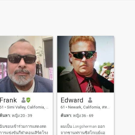
Frank
Edward
61
•
Simi Valley, California, สหรัฐอเมริกา
61
•
Newark, California, สหรัฐอเมริกา
ค้นหา:
หญิง 20 - 39
ค้นหา:
หญิง 36 - 69
ฉันชอบเข้าร่วมการแสดงสด
ผมเป็น Longsherman ออก
การแข่งขันกีฬาคอนเสิร์ตโรง
จากซานฟรานซิสโกเบย์แอ