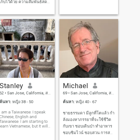
เก็บไว้ด้วย ความสัมพันธ์สด
pareja para que viaje con
และใหม่ตลอดเวลา วันเกิด
migo a Cancún Mexico y la
dominicana 🇺🇸🇲🇽🇨🇴 ✈️
วันหยุด มันควรจะเป็นวันใด ๆ
ของสัปดาห์ ผมเป็นคนทํางาน
✈️ Tengo un primo que vive en
colombia y
หนักมาก เป็นสุภาพบุรุษตลอด
เวลา ฉันให้ 110% ฉันต้องการ
สิ่งเดียวกันในทางกลับกัน
ประตูจะเปิดอยู่เสมอสําหรับ
คุณ จะมีเก้าอี้สําหรับคุณเสมอ
ไม่ใช่นักเตะ และไม่ได้มองหา
จริงใจมาก ผมเป็นคนที่มี
ความรักมาก ฉันเคารพผู้หญิง
มาก หวังว่าจะได้พบกับคน
Stanley
Michael
พิเศษ
62
•
San Jose, California, สหรัฐอเมริกา
69
•
San Jose, California, สหรัฐอเมริกา
ค้นหา:
หญิง 38 - 50
ค้นหา:
หญิง 40 - 67
I am a Taiwanese. I speak
ชายธรรมดา มีลูกที่โตแล้ว กํา
Chinese, English and
ลังมองหาภรรยาที่จะใช้ชีวิต
Taiwanese. I am starting to
arn Vietnamese, but It will
กับเขา ชอบเดินป่า ทําอาหาร
take some time to get to the
ชอบชิมไวน์ ชอบสวน การสะ
conversation level. I am very
กดคําไม่ดี ถ้าคุณมีแค่รูป