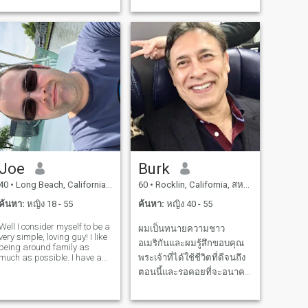
interested to meet
Vietnamese ladies and
เดียวและโปรไฟล์ไม่สมบูรณ์
interested to know more
ผมรู้ว่าคุณเป็นนักโกง และผม
Vietnamese culture
จะบล็อคคุณและไม่พูดกับคุณ
อีกต่อไป เพราะผมรู้ว่าคุณ
Joe
Burk
40
•
Long Beach, California, สหรัฐอเมริกา
60
•
Rocklin, California, สหรัฐอเมริกา
ค้นหา:
หญิง 18 - 55
ค้นหา:
หญิง 40 - 55
Well I consider myself to be a
ผมเป็นทนายความชาว
very simple, loving guy! I like
อเมริกันและผมรู้สึกขอบคุณ
being around family as
much as possible. I have a
พระเจ้าที่ได้ใช้ชีวิตที่ดีจนถึง
full time job working for the
ตอนนี้และรอคอยที่จะอนาคต
family business, and as a
ฉันใจดีและเห็นอกเห็นใจ ฉัน
hobby I'm very much into
aikido which is my martial
ดูแลแม่ของฉันมา 8 ปีและ