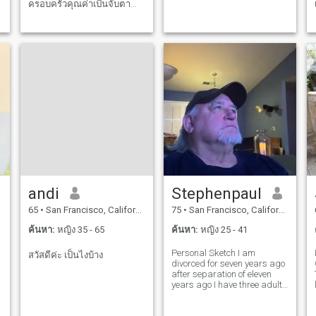
ครอบครัวคุณค่าเป็นจับตา
basketball, i love food, i
มองประเทศให้มีการยกเว้น
dance sometimes for fun, im
not a good singer but i like to
การแต่งงานของเลดี้ ผมหวัง
have fun s
ว่าคุณจะมีส่วนร่วมปันส่วนได้
เสียของผมบางคนซึ่งรวมถึง
การทำงานออกมา,โลกปีนเขา
เดินทางมาปรับ Dining ,ศิลปะ
การละครและ, ภาพยนตร์
,ความโรแมนติกค่ำคืน
gettaways ,ช่วงสุดสัปดาห์จิบ
ไวน์ู่บน ภูเขา ,เช่นการวิ่ง
เหยาะๆกระตุ้นการสนทนา
และเน่าเสียของบุคคลพิเศษใน
andi
Stephenpaul
ชีวิตคุณ. ผมรู้สึกว่าผมมีเป็น
65
•
San Francisco, California, สหรัฐอเมริกา
75
•
San Francisco, California, สหรัฐอเมริกา
จำนวนมากที่จะให้สิทธิของ
บุคคล
ค้นหา:
หญิง 35 - 65
ค้นหา:
หญิง 25 - 41
m
Personal Sketch I am
สวัสดีค่ะ เป็นไงบ้าง
.
divorced for seven years ago
after separation of eleven
years ago I have three adults
le
kids, two girls, Krystel, 35
and Melissa 29. Both single