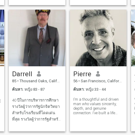
but have boyfriends for last
nine years each. Ryan is my
living son, 31. Sing
Darrell
Pierre
85
•
Thousand Oaks, California, สหรัฐอเมริกา
56
•
San Francisco, California, สหรัฐอเมริกา
ค้นหา:
หญิง 83 - 87
ค้นหา:
หญิง 33 - 44
I’m a thoughtful and driven
ู
40 ปีในการบริหารการศึกษา
man who values sincerity,
รางวัลผู้ว่าการรัฐนักจิตวิทยา
depth, and genuine
สำหรับโรงเรียนที่โดดเด่น
connection. I’ve built a life
around creativity and
ที่สุด รางวัลผู้ว่าการรัฐสำหรับ
resilience — my work spans
โครงการ PE ที่โดดเด่นที่สุด
tech, design, and real estate.
I enjoy good conversations,
ในปี อาสาสมัครแห่งปี ช่วย