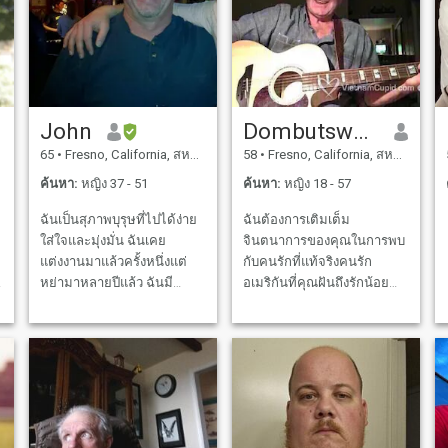
John
Dombutsweet
65
•
Fresno, California, สหรัฐอเมริกา
58
•
Fresno, California, สหรัฐอเมริกา
ค้นหา:
หญิง 37 - 51
ค้นหา:
หญิง 18 - 57
ฉันเป็นสุภาพบุรุษที่ไปได้ง่าย
ฉันต้องการเติมเต็ม
ใส่ใจและมุ่งมั่น ฉันเคย
จินตนาการของคุณในการพบ
แต่งงานมาแล้วครั้งหนึ่งแต่
กับคนรักที่แท้จริงคนรัก
หย่ามาหลายปีแล้ว ฉันมี
อเมริกันที่คุณฝันถึงรักน้อย
ลูกสาวผู้ใหญ่ที่อาศัยอยู่ในรัฐ
ของฉันที่รัก !!!! ฉันหวานและ
อื่นด้วยตัวเอง ฉันยินดีที่จะ
อ่อนโยนและชอบที่จะห่อแขน
ย้ายไปอยู่ประเทศอื่นเพื่ออยู่
รักของฉันรอบตัวคุณในขณะ
กับผู้หญิงคนพิเศษถ้ามันเป็น
ที่เราเต้นช้าภายใต้แสงจันทร์
ล
สิ่งที่ดีที่สุดสำหรับเรา
และคุณสามารถรู้สึกริมฝีปาก
นุ่มชุ่มชื้นอบอุ่นของฉันและ
ลมหายใจอ่อนโยนบนคอของ