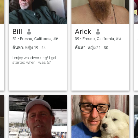
คุณเป็นฉัน " กระซิบ " ชื่อของ
คุณขวาในหูของคุณเพื่อนรัก
!!!! พูดว่าแคนาดา ???? ฉันมา
จากแคลิฟอร์เนีย
สหรัฐอเมริกาที่รัก !!!! ฉันไม่ใช่
Bill
Arick
คนผอม !!!! แต่อบอุ่นและเป็น
52
•
Fresno, California, สหรัฐอเมริกา
39
•
Fresno, California, สหรัฐอเมริกา
มิตร !!!
ค้นหา:
หญิง 19 - 44
ค้นหา:
หญิง 21 - 30
I enjoy woodworking! I got
started when I was 5?