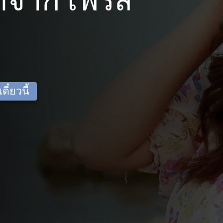
ดจาก เฟรส
ี๋ยวนี้