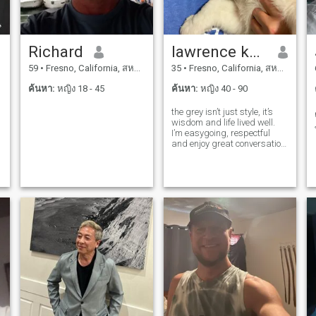
Richard
lawrence kelvin
59
•
Fresno, California, สหรัฐอเมริกา
35
•
Fresno, California, สหรัฐอเมริกา
ค้นหา:
หญิง 18 - 45
ค้นหา:
หญิง 40 - 90
the grey isn’t just style, it’s
wisdom and life lived well.
I’m easygoing, respectful
and enjoy great conversation.
if it turns into something
meaningful, even better. I’m
here for something real 😍🥰