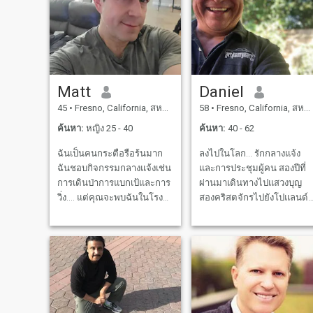
Matt
Daniel
45
•
Fresno, California, สหรัฐอเมริกา
58
•
Fresno, California, สหรัฐอเมริกา
ค้นหา:
หญิง 25 - 40
ค้นหา:
40 - 62
ฉันเป็นคนกระตือรือร้นมาก
ลงไปในโลก... รักกลางแจ้ง
ฉันชอบกิจกรรมกลางแจ้งเช่น
และการประชุมผู้คน สองปีที่
การเดินป่าการแบกเป้และการ
ผ่านมาเดินทางไปแสวงบุญ
วิ่ง.... แต่คุณจะพบฉันในโรง
สองคริสตจักรไปยังโปแลนด์
ยิมค่อนข้างบ่อย ฉันลงสำหรับ
ฝรั่งเศสและอิตาลี (การเสริม
กีฬาใดๆหรือเพียงแค่ไปที่
สร้างจิตวิญญาณที่น่ากลัว)
ชายหาด กำลังหาอีกครึ่งนึง
เดินทางและมีประสบการณ์
ของฉัน หากคุณจะขอให้ฉัน
หลายสิ่งหลายอย่างในช่วง 24
ลงทุนในการเข้ารหัสลับ IM
ปีของการให้บริการของรัฐบา
แล้วลงทุนและไม่สนใจในการ
กลางที่ใช้งานอยู่และธุรกิจ
ลงทุนมากขึ้น.
ของฉัน