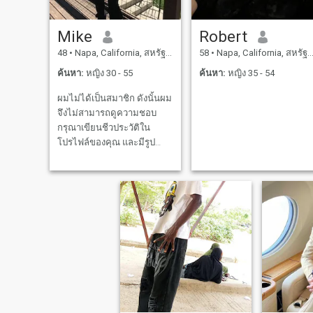
Mike
Robert
48
•
Napa, California, สหรัฐอเมริกา
58
•
Napa, California, สหรัฐอเมริกา
ค้นหา:
หญิง 30 - 55
ค้นหา:
หญิง 35 - 54
ผมไม่ได้เป็นสมาชิก ดังนั้นผม
จึงไม่สามารถดูความชอบ
กรุณาเขียนชีวประวัติใน
โปรไฟล์ของคุณ และมีรูป
มากกว่าหนึ่งรูป หรือผมจะ
มองข้ามคุณ นักโกง เตรียม
พร้อมสําหรับการแชทวีดีโอ
ฉันเป็นอีเอสทีเจ เส้นทางชีวิต
ที่ 7 ใส่ใจตัวเองมากกว่า แต่
สามารถเปิดเผยตัวเองได้เมื่อ
จําเป็น ฉันชอบอยู่กลางแจ้ง
และอยู่ในธรรมชาติ วันหนึ่ง
บนทะเลสาบบนเรือ หรือไป
แคมป์ก็เป็นสิ่งที่ฉันชอบ สิ่ง
อื่นๆที่ฉันชอบ คืออะไรก็ตาม