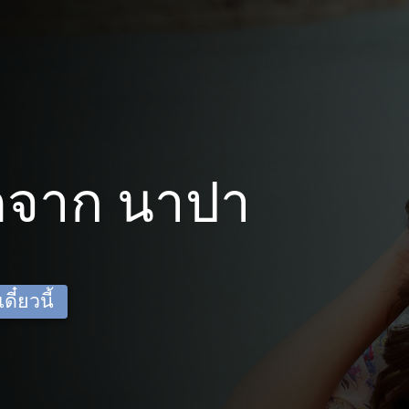
ดจาก นาปา
ี๋ยวนี้